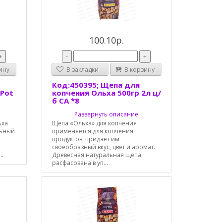
100.10р.
+
-
+
ину
В закладки
В корзину
Код:450395; Щепа для
 Pot
копчения Ольха 500гр 2л ц/
б СА *8
Развернуть описание
ьха
Щепа «Ольха» для копчения
льный
применяется для копчения
продуктов, придает им
своеобразный вкус, цвет и аромат.
..
Древесная натуральная щепа
расфасована в уп...