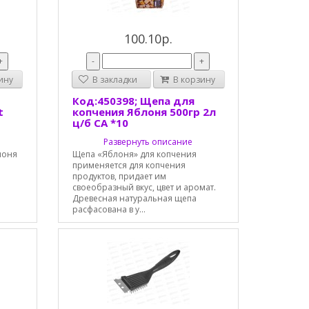
100.10р.
+
-
+
ину
В закладки
В корзину
Код:450398; Щепа для
t
копчения Яблоня 500гр 2л
ц/б СА *10
Развернуть описание
лоня
Щепа «Яблоня» для копчения
применяется для копчения
продуктов, придает им
своеобразный вкус, цвет и аромат.
Древесная натуральная щепа
расфасована в у...