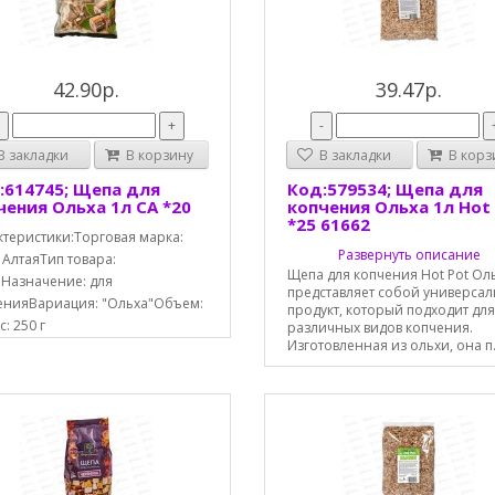
42.90р.
39.47р.
-
+
-
 закладки
В корзину
В закладки
В корз
:614745; Щепа для
Код:579534; Щепа для
чения Ольха 1л СА *20
копчения Ольха 1л Hot
*25 61662
ктеристики:Торговая марка:
Развернуть описание
 АлтаяТип товара:
Щепа для копчения Hot Pot Ол
Назначение: для
представляет собой универса
енияВариация: "Ольха"Объем:
продукт, который подходит для
с: 250 г
различных видов копчения.
Изготовленная из ольхи, она п.