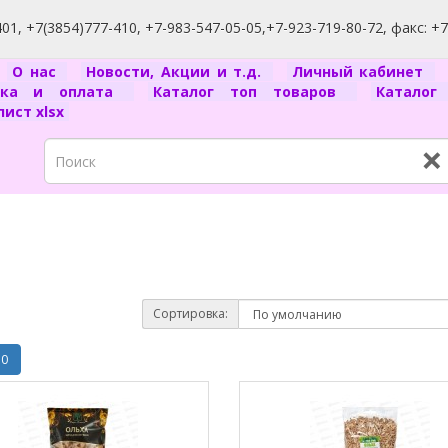
1, +7(3854)777-410, +7-983-547-05-05,+7-923-719-80-72, факс: +
я
О нас
Новости, Акции и т.д.
Личный кабинет
вка и оплата
Каталог топ товаров
Катало
ист xlsx
×
Сортировка:
10