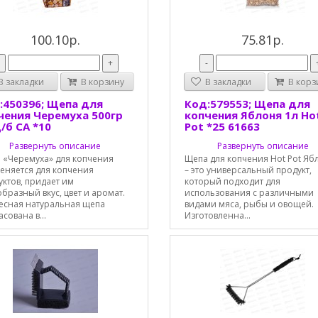
100.10р.
75.81р.
-
+
-
 закладки
В корзину
В закладки
В корз
:450396; Щепа для
Код:579553; Щепа для
чения Черемуха 500гр
копчения Яблоня 1л Ho
/б СА *10
Pot *25 61663
Развернуть описание
Развернуть описание
 «Черемуха» для копчения
Щепа для копчения Hot Pot Яб
еняется для копчения
– это универсальный продукт,
ктов, придает им
который подходит для
бразный вкус, цвет и аромат.
использования с различными
есная натуральная щепа
видами мяса, рыбы и овощей.
сована в...
Изготовленна...