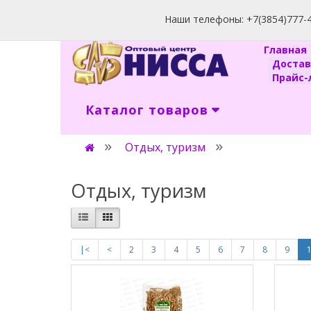
Наши телефоны: +7(3854)777-40
Главна
Доста
Прайс-л
Каталог товаров
Отдых, туризм
Отдых, туризм
|<
<
2
3
4
5
6
7
8
9