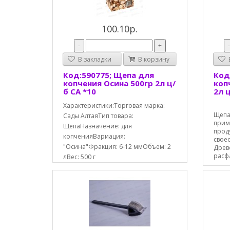
100.10р.
-
+
В закладки
В корзину
В
Код:590775; Щепа для
Код
копчения Осина 500гр 2л ц/
коп
б СА *10
2л ц
Характеристики:Торговая марка:
Щепа
Сады АлтаяТип товара:
прим
ЩепаНазначение: для
проду
копченияВариация:
своео
"Осина"Фракция: 6-12 ммОбъем: 2
Древ
расфа
лВес: 500 г