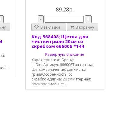
89.28р.
+
-
+
ину
В закладки
В корзину
Код:568408; Щетка для
4
чистки гриля 20см со
скребком 666006 *144
Развернуть описание
ра:
Характеристики:Бренд:
LaDinaАртикул: 666006Тип товара:
риал:
ЩёткаНазначение: для чистки
гриляОсобенность: со
скребкомДлина: 20 смМатериал:
полипропилен, ст...