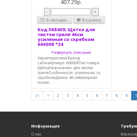
407.29р.
-
+
В закладки
В корзину
Код:568409; Щетка для
чистки гриля 46см
усиленная со скребком
666008 *24
Развернуть описание
Характеристики:Бренд:
LaDinaАртикул: 666008Тип товара:
ЩёткаНазначение: для чистки
гриляОсобенность: усиленная, со
скребкомДлина: 46 смМатериал:
полип...
|<
<
2
3
4
5
6
7
8
9
Информация
Требую
О нас
Ваканси