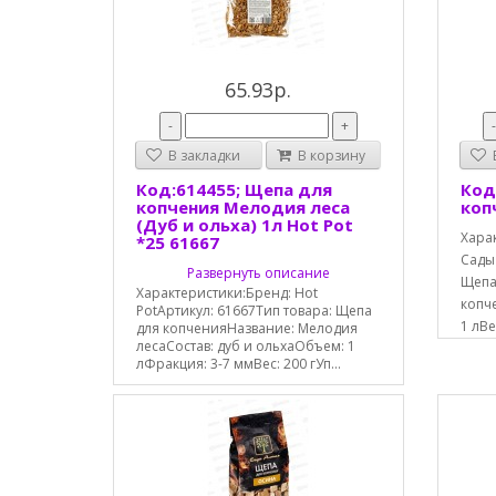
65.93р.
-
+
В закладки
В корзину
В
Код:614455; Щепа для
Код
копчения Мелодия леса
коп
(Дуб и ольха) 1л Hot Pot
Хара
*25 61667
Сады
Развернуть описание
Щепа
Характеристики:Бренд: Hot
копч
PotАртикул: 61667Тип товара: Щепа
1 лВе
для копченияНазвание: Мелодия
лесаСостав: дуб и ольхаОбъем: 1
лФракция: 3-7 ммВес: 200 гУп...