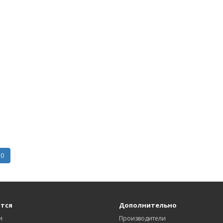
10
тся
Дополнительно
и
Производители