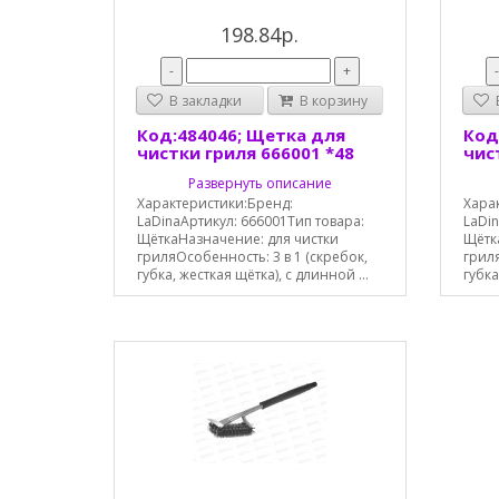
198.84р.
-
+
В закладки
В корзину
В
Код:484046; Щетка для
Код
чистки гриля 666001 *48
чис
Развернуть описание
Характеристики:Бренд:
Хара
LaDinaАртикул: 666001Тип товара:
LaDin
ЩёткаНазначение: для чистки
Щётк
гриляОсобенность: 3 в 1 (скребок,
гриля
губка, жесткая щётка), с длинной ...
губка