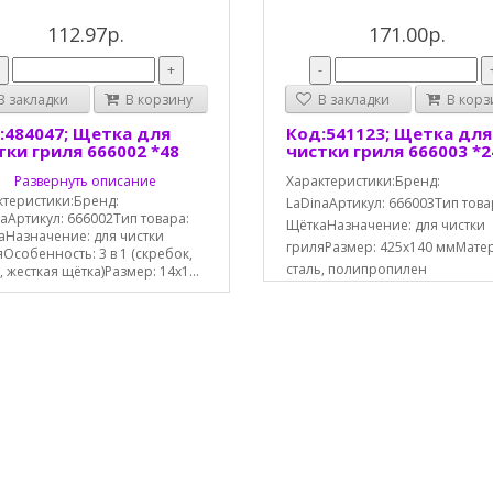
112.97р.
171.00р.
-
+
-
 закладки
В корзину
В закладки
В корз
:484047; Щетка для
Код:541123; Щетка для
тки гриля 666002 *48
чистки гриля 666003 *2
Развернуть описание
Характеристики:Бренд:
ктеристики:Бренд:
LaDinaАртикул: 666003Тип това
aАртикул: 666002Тип товара:
ЩёткаНазначение: для чистки
аНазначение: для чистки
гриляРазмер: 425x140 ммМате
Особенность: 3 в 1 (скребок,
сталь, полипропилен
, жесткая щётка)Размер: 14х1...