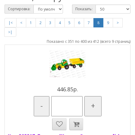
Сортировка:
Показать:
|<
<
1
2
3
4
5
6
7
8
9
>
>|
Показано с 351 по 400 из 412 (всего 9 страниц)
446.85р.
-
+