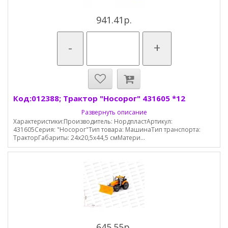
941.41р.
-
+
Код:012388; Трактор "Носорог" 431605 *12
Развернуть описание
Характеристики:Производитель: НордпластАртикул:
431605Серия: "Носорог"Тип товара: МашинаТип транспорта:
ТракторГабариты: 24х20,5х44,5 смМатери...
645.55р.