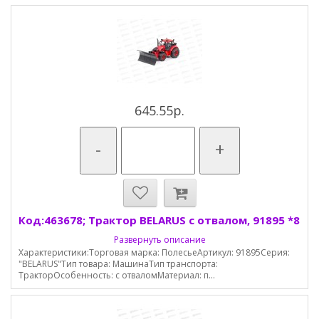
645.55р.
-
+
Код:463678; Трактор BELARUS с отвалом, 91895 *8
Развернуть описание
Характеристики:Торговая марка: ПолесьеАртикул: 91895Серия:
"BELARUS"Тип товара: МашинаТип транспорта:
ТракторОсобенность: с отваломМатериал: п...