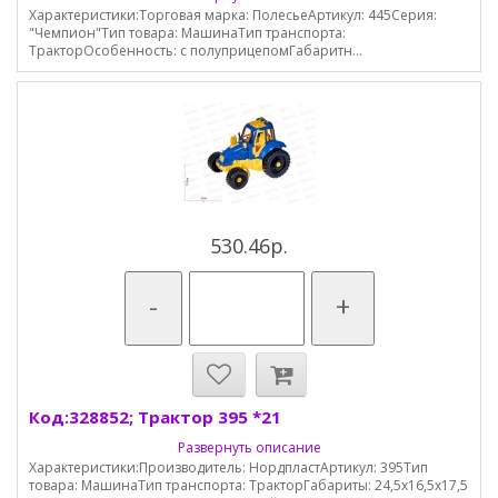
Характеристики:Торговая марка: ПолесьеАртикул: 445Серия:
"Чемпион"Тип товара: МашинаТип транспорта:
ТракторОсобенность: с полуприцепомГабаритн...
530.46р.
-
+
Код:328852; Трактор 395 *21
Развернуть описание
Характеристики:Производитель: НордпластАртикул: 395Тип
товара: МашинаТип транспорта: ТракторГабариты: 24,5х16,5х17,5