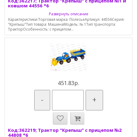
Код:362217; Трактор "Крепыш" с прицепом №1 и
ковшом 44556 *6
Развернуть описание
Характеристики:Торговая марка: ПолесьеАртикул: 44556Серия:
"Крепыш"Тип товара: МашинаМодель: № 1Тип транспорта:
ТракторОсобенность: с прицепом...
451.83р.
-
+
Код:362219; Трактор "Крепыш" с прицепом №2
44808 *6