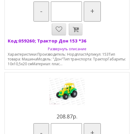
-
+
Код:059260; Трактор Дон 153 *36
Развернуть описание
Характеристики:Производитель: НордпластАртикул: 153Тип
товара: МашинаМодель: "Дон"Тип транспорта: ТракторГабариты:
10х10,5х20 смМатериал: плас...
208.87р.
-
+