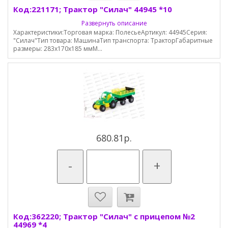
Код:221171; Трактор "Силач" 44945 *10
Развернуть описание
Характеристики:Торговая марка: ПолесьеАртикул: 44945Серия:
"Силач"Тип товара: МашинаТип транспорта: ТракторГабаритные
размеры: 283х170х185 ммМ...
680.81р.
-
+
Код:362220; Трактор "Силач" с прицепом №2
44969 *4