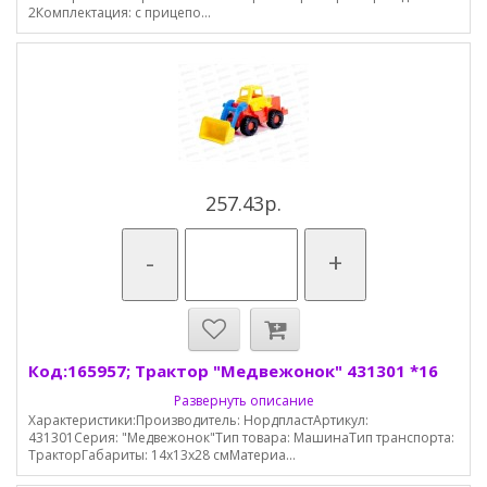
2Комплектация: с прицепо...
257.43р.
-
+
Код:165957; Трактор "Медвежонок" 431301 *16
Развернуть описание
Характеристики:Производитель: НордпластАртикул:
431301Серия: "Медвежонок"Тип товара: МашинаТип транспорта:
ТракторГабариты: 14х13х28 смМатериа...