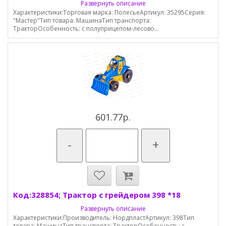
Развернуть описание
Характеристики:Торговая марка: ПолесьеАртикул: 35295Серия:
"Мастер"Тип товара: МашинаТип транспорта:
ТракторОсобенность: с полуприцепом-лесово...
601.77р.
-
+
Код:328854; Трактор с грейдером 398 *18
Развернуть описание
Характеристики:Производитель: НордпластАртикул: 398Тип
товара: МашинаТип транспорта: ТракторОсобенность: с