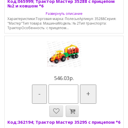
Код:065999; Трактор Мастер 35288 с прицепом
№2 и ковшом *6
Развернуть описание
Характеристики:Торговая марка: ПолесьеАртикул: 35288Серия:
"Мастер"Тип товара: МашинаМодель: № 2Тип транспорта:
ТракторОсобенность: с прицепом...
546.03р.
-
+
Код:362194; Трактор Мастер 35295 с прицепом *6