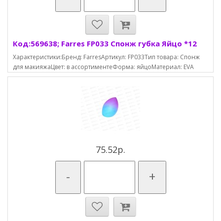
Код:569638; Farres FP033 Спонж губка Яйцо *12
Характеристики:Бренд: FarresАртикул: FP033Тип товара: Спонж
для макияжаЦвет: в ассортиментеФорма: яйцоМатериал: EVA
75.52р.
-
+