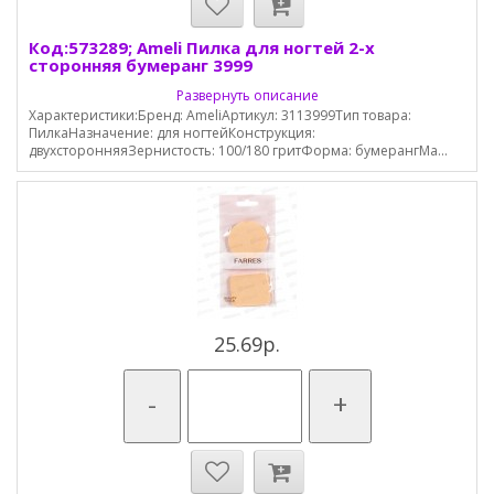
Код:573289; Ameli Пилка для ногтей 2-х
сторонняя бумеранг 3999
Развернуть описание
Характеристики:Бренд: AmeliАртикул: 3113999Тип товара:
ПилкаНазначение: для ногтейКонструкция:
двухсторонняяЗернистость: 100/180 гритФорма: бумерангМа...
25.69р.
-
+