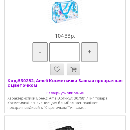
104.33р.
-
+
Код:530252; Ameli Косметичка Банная прозрачная
с цветочком
Развернуть описание
Характеристики:Бренд: AmeliАртикул: 3079817Тип товара:
КосметичкаНазначение: для баниПол: женскаяЦвет:
прозрачнаяДизайн: "С цветочком"Тип замк...