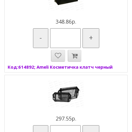
348.86р.
-
+
Код:614892; Ameli Косметичка клатч черный
297.55р.