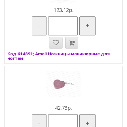
123.12р.
-
+
Код:614891; Ameli Ножницы маникюрные для
ногтей
42.73р.
-
+