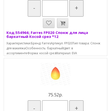
-
+
Код:554966; Farres FP020 Спонж для лица
бархатный Косой срез *12
Характеристики:Бренд: FarresАртикул: FP020Тип товара: Спонж
для макияжаОсобенность: бархатныйЦвет: в
ассортиментеФорма: косой срезМатериал: EVA
75.52р.
-
+