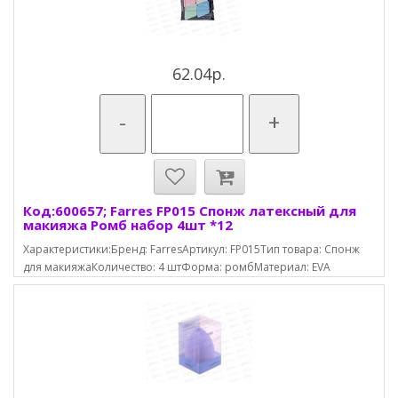
62.04р.
-
+
Код:600657; Farres FP015 Спонж латексный для
макияжа Ромб набор 4шт *12
Характеристики:Бренд: FarresАртикул: FP015Тип товара: Спонж
для макияжаКоличество: 4 штФорма: ромбМатериал: EVA