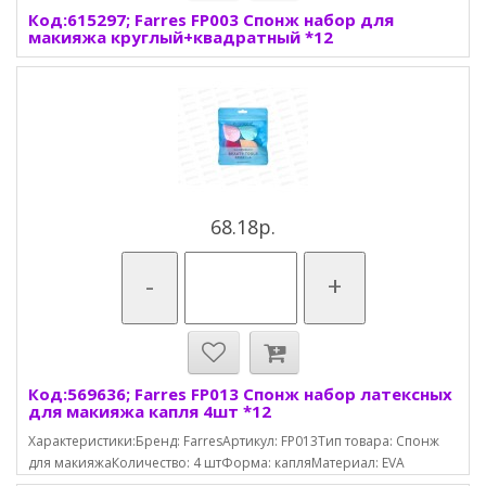
Код:615297; Farres FP003 Спонж набор для
макияжа круглый+квадратный *12
68.18р.
-
+
Код:569636; Farres FP013 Спонж набор латексных
для макияжа капля 4шт *12
Характеристики:Бренд: FarresАртикул: FP013Тип товара: Спонж
для макияжаКоличество: 4 штФорма: капляМатериал: EVA