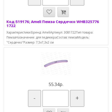
Код:519176; Ameli Пемза Сердечко WHB325776
1722
Характеристики:Бренд: AmeliАртикул: 3081722Тип товара:
ПемзаНазначение: для педикюраСостав: пемзаМодель:
"Сердечко"Размер: 7,5х7,3х2 см
55.34р.
-
+