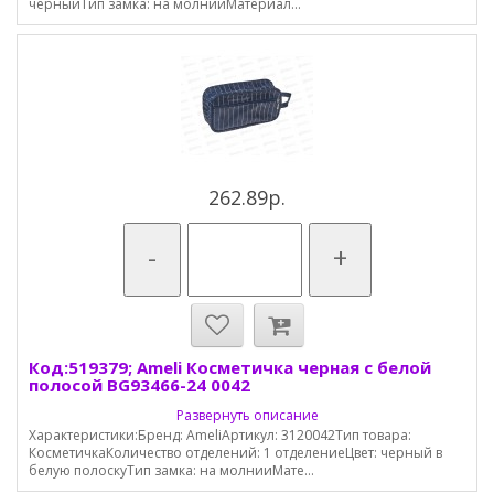
черныйТип замка: на молнииМатериал...
262.89р.
-
+
Код:519379; Ameli Косметичка черная с белой
полосой BG93466-24 0042
Развернуть описание
Характеристики:Бренд: AmeliАртикул: 3120042Тип товара:
КосметичкаКоличество отделений: 1 отделениеЦвет: черный в
белую полоскуТип замка: на молнииМате...