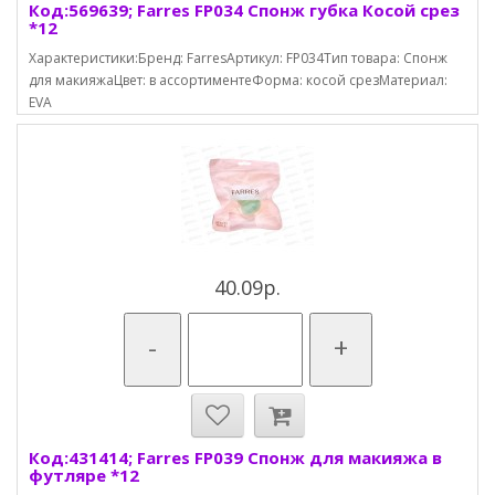
Код:569639; Farres FP034 Спонж губка Косой срез
*12
Характеристики:Бренд: FarresАртикул: FP034Тип товара: Спонж
для макияжаЦвет: в ассортиментеФорма: косой срезМатериал:
EVA
40.09р.
-
+
Код:431414; Farres FP039 Спонж для макияжа в
футляре *12