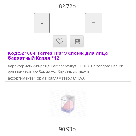
82.72р.
-
+
Код:521064; Farres FP019 Спонж для лица
бархатный Капля *12
Характеристики:Бренд: FarresАртикул: FP019Тип товара: Спонж
для макияжаОсобенность: бархатныйЦвет: в
ассортиментеФорма: капляМатериал: EVA
90.93р.