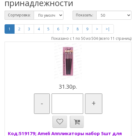
принадлежности
Сортировка:
Показать:
1
2
3
4
5
6
7
8
9
>
>|
Показано с 1 по 50 из 504 (всего 11 страниц)
31.30р.
-
+
Код:519179; Ameli Аппликаторы набор 5шт для