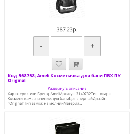
387.23р.
-
+
Код:568758; Ameli Косметичка для бани ПВХ ПУ
Original
Развернуть описание
Характеристики:Бренд: AmeliАртикул: 3140732Тип товара:
КосметичкаНазначение: для баниЦвет: черныйДизайн:
"Original"Тип замка: на молнииМатериа...