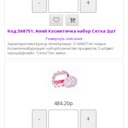
-
+
Код:568751; Ameli Косметичка набор Сетка 2шт
Развернуть описание
Характеристики:Бренд: AmeliАртикул: 3140667Тип товара:
КосметичкаВариация: наборКоличество предметов: 2 штЦвет:
черныйДизайн: "Сетка"Тип замка...
484.20р.
-
+