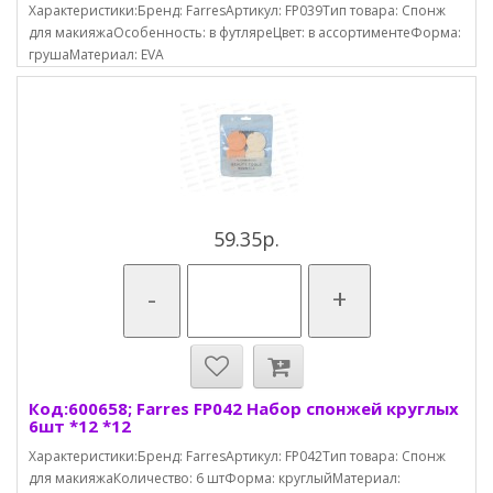
Характеристики:Бренд: FarresАртикул: FP039Тип товара: Спонж
для макияжаОсобенность: в футляреЦвет: в ассортиментеФорма:
грушаМатериал: EVA
59.35р.
-
+
Код:600658; Farres FP042 Набор спонжей круглых
6шт *12 *12
Характеристики:Бренд: FarresАртикул: FP042Тип товара: Спонж
для макияжаКоличество: 6 штФорма: круглыйМатериал: