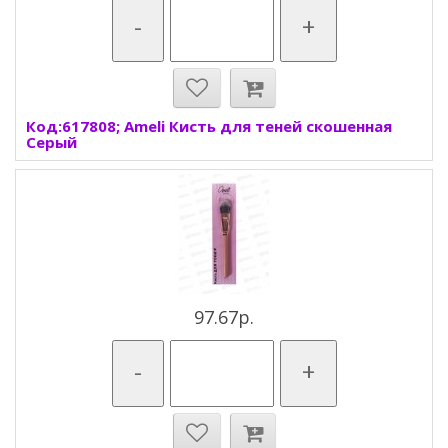
-
+
Код:617808; Ameli Кисть для теней скошенная
Серый
97.67р.
-
+