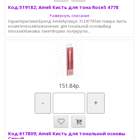
Код:519182; Ameli Кисть для тона Rose5 4778
Развернуть описание
Характеристики:Бренд: AmeliАртикул: 3124778Тип товара: Кисть
косметическаяНазначение: для тональной основыВид:
плоскаяУпаковка: пакетФорма: полукругла...
151.84р.
-
+
Код:617809; Ameli Кисть для тональной основы
Серый