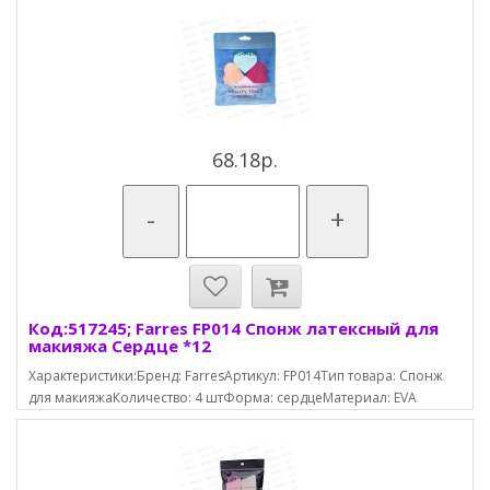
68.18р.
-
+
Код:517245; Farres FP014 Спонж латексный для
макияжа Сердце *12
Характеристики:Бренд: FarresАртикул: FP014Тип товара: Спонж
для макияжаКоличество: 4 штФорма: сердцеМатериал: EVA