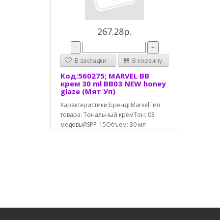
267.28р.
-
+
В закладки
В корзину
Код:560275; MARVEL BB
крем 30 ml ВВ03 NEW honey
glaze (Мят Уп)
Характеристики:Бренд: MarvelТип
товара: Тональный кремТон: 03
медовыйSPF: 15Объем: 30 мл