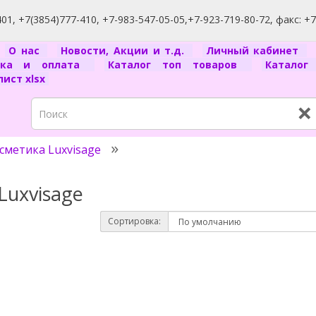
1, +7(3854)777-410, +7-983-547-05-05,+7-923-719-80-72, факс: +
я
О нас
Новости, Акции и т.д.
Личный кабинет
вка и оплата
Каталог топ товаров
Катало
ист xlsx
×
сметика Luxvisage
Luxvisage
Сортировка: