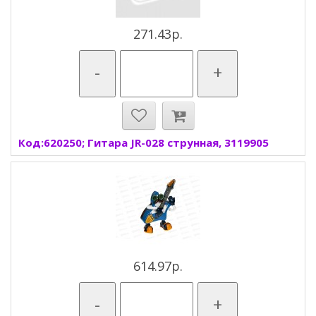
271.43р.
-
+
Код:620250; Гитара JR-028 струнная, 3119905
614.97р.
-
+