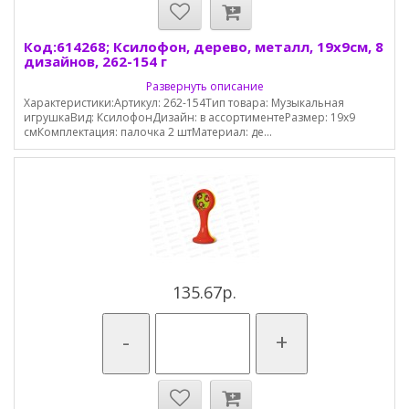
Код:614268; Ксилофон, дерево, металл, 19х9см, 8
дизайнов, 262-154 г
Развернуть описание
Характеристики:Артикул: 262-154Тип товара: Музыкальная
игрушкаВид: КсилофонДизайн: в ассортиментеРазмер: 19x9
смКомплектация: палочка 2 штМатериал: де...
135.67р.
-
+