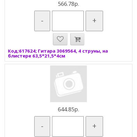
566.78р.
-
+
Код:617624; Гитара 3069564, 4 струны, на
блистере 63,5*21,5*4см
644.85р.
-
+