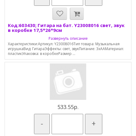
Код:603430; Гитара на бат. Y23008016 свет, звук
в коробке 17,5*26*9см
Развернуть описание
Характеристики:Артикул: Y23008016Тип товара: Музыкальная
игрушкаВид: ГитараЭффекты: свет, звукПитание: 3хААМатериал:
пластикУпаковка: в коробкеРазмер ...
533.55р.
-
+