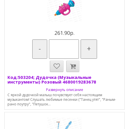
261.90р.
-
+
Код:503204; Дудочка (Музыкальные
инструменты) Розовый 4680019283678
Развернуть описание
С яркой дудочкой малыш почувствует себя настоящим
музыкантом! Слушать любимые песенки ("Танец утят", "Раным-
рано поутру", "Петушок...