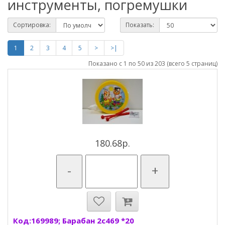
инструменты, погремушки
Сортировка:
Показать:
1
2
3
4
5
>
>|
Показано с 1 по 50 из 203 (всего 5 страниц)
180.68р.
-
+
Код:169989; Барабан 2с469 *20