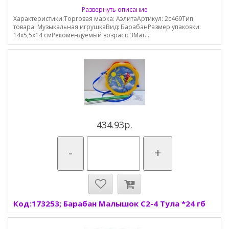
Развернуть описание
Характеристики:Торговая марка: АэлитаАртикул: 2с469Тип
товара: Музыкальная игрушкаВид: БарабанРазмер упаковки:
14х5,5х14 смРекомендуемый возраст: 3Мат...
434.93р.
-
+
Код:173253; Барабан Малышок С2-4 Тула *24 гб