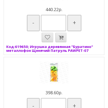
440.22р.
-
+
Код:619650; Игрушка деревянная "Буратино"
металлофон Щенячий Патруль PAWPET-07
398.60р.
-
+