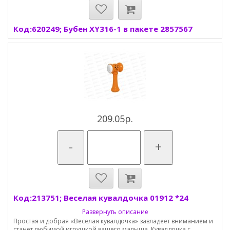
Код:620249; Бубен XY316-1 в пакете 2857567
209.05р.
-
+
Код:213751; Веселая кувалдочка 01912 *24
Развернуть описание
Простая и добрая «Веселая кувалдочка» завладеет вниманием и
станет любимой игрушкой вашего малыша. Кувалдочка с