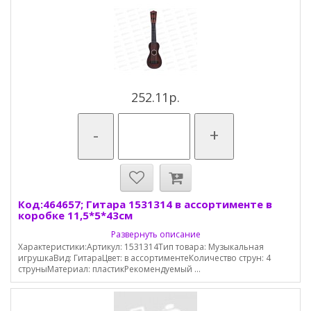
252.11р.
-
+
Код:464657; Гитара 1531314 в ассортименте в
коробке 11,5*5*43см
Развернуть описание
Характеристики:Артикул: 1531314Тип товара: Музыкальная
игрушкаВид: ГитараЦвет: в ассортиментеКоличество струн: 4
струныМатериал: пластикРекомендуемый ...