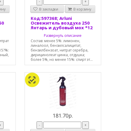
+
-
+
ину
В закладки
В корзину
Код:597368; Arluni
50
Освежитель воздуха 250
Янтарь и дубовый мох *12
Развернуть описание
итрат
Состав: менее 5%: лимонен,
линалоол, бензилсалицитат,
15?%:
бензилбензоат, нитрат серебра,
нный,
дирицинолеат цинка, отдушка;
более 5%, но менее 15%: спирт эт...
181.70р.
+
-
+