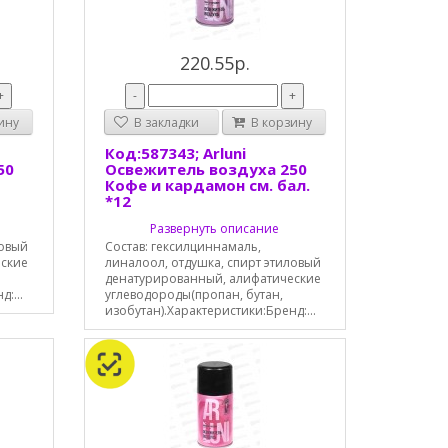
220.55р.
+
-
+
ину
В закладки
В корзину
Код:587343; Arluni
50
Освежитель воздуха 250
Кофе и кардамон см. бал.
*12
Развернуть описание
ловый
Состав: гексилциннамаль,
еские
линалоол, отдушка, спирт этиловый
денатурированный, алифатические
:...
углеводороды(пропан, бутан,
изобутан).Характеристики:Бренд:...