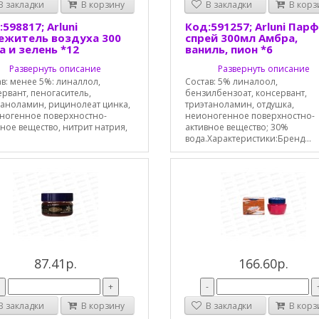
 закладки
В корзину
В закладки
В корз
598817; Arluni
Код:591257; Arluni Пар
ежитель воздуха 300
спрей 300мл Амбра,
а и зелень *12
ваниль, пион *6
Развернуть описание
Развернуть описание
в: менее 5%: линаллол,
Состав: 5% линалоол,
рвант, пеногаситель,
бензилбензоат, консервант,
таноламин, рицинолеат цинка,
триэтаноламин, отдушка,
ногенное поверхностно-
неионогенное поверхностно-
ное вещество, нитрит натрия,
активное вещество; 30%
вода.Характеристики:Бренд...
87.41р.
166.60р.
-
+
-
 закладки
В корзину
В закладки
В корз