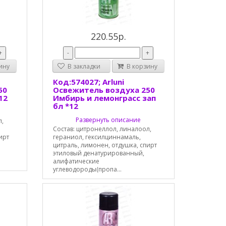
220.55р.
+
-
+
ину
В закладки
В корзину
Код:574027; Arluni
50
Освежитель воздуха 250
12
Имбирь и лемонграсс зап
бл *12
Развернуть описание
л,
Состав: цитронеллол, линалоол,
ирт
гераниол, гексилциннамаль,
цитраль, лимонен, отдушка, спирт
этиловый денатурированный,
алифатические
углеводороды(пропа...