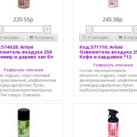
220.55р.
245.38р.
-
+
-
 закладки
В корзину
В закладки
В корз
574028; Arluni
Код:571110; Arluni
ежитель воздуха 250
Освежитель воздуха 2
емир и дерево зап бл
Кофе и кардамон *12
Развернуть описание
Развернуть описание
Состав: гексилциннамаль,
в: отдушка, спирт этиловый
линалоол, отдушка, спирт эти
турированный, алифатические
денатурированный, алифатич
водороды(пропан, бутан,
углеводороды(пропан, бутан,
утан).Характеристики:Бренд:
изобутан).Характеристики:Бренд
iТип товара: Освежите...