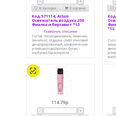
-
+
В закладки
В корзину
В
Код:571114; Arluni
Код:
Освежитель воздуха 250
Осв
Фиалка и бергамот *12
Фиа
*12
Развернуть описание
Состав: гексилциннамаль, лимонен,
линалоол, отдушка, спирт этиловый
Сост
денатурированный, алифатические
лина
углеводороды(пропан, бутан,
дена
изобутан).Характеристи...
угле
изобу
114.79р.
-
+