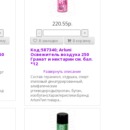
220.55р.
+
-
+
ину
В закладки
В корзину
Код:587340; Arluni
50
Освежитель воздуха 250
Гранат и нектарин см. бал.
*12
Развернуть описание
рт
Состав: гераниол, отдушка, спирт
этиловый денатурированный,
алифатические
нд:
углеводороды(пропан, бутан,
изобутан).Характеристики:Бренд:
ArluniТип товара...