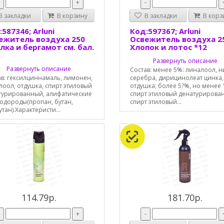
-
+
-
 закладки
В корзину
В закладки
В корз
587346; Arluni
Код:597367; Arluni
ежитель воздуха 250
Освежитель воздуха 2
лка и бергамот см. бал.
Хлопок и лотос *12
Развернуть описание
Развернуть описание
Состав: менее 5%: линалоол, н
ав: гексилциннамаль, лимонен,
серебра, дирицинолеат цинка,
лоол, отдушка, спирт этиловый
отдушка; более 5?%, но менее 
турированный, алифатические
спирт этиловый денатурирова
водороды(пропан, бутан,
спирт этиловый...
тан).Характеристи...
114.79р.
181.70р.
-
+
-