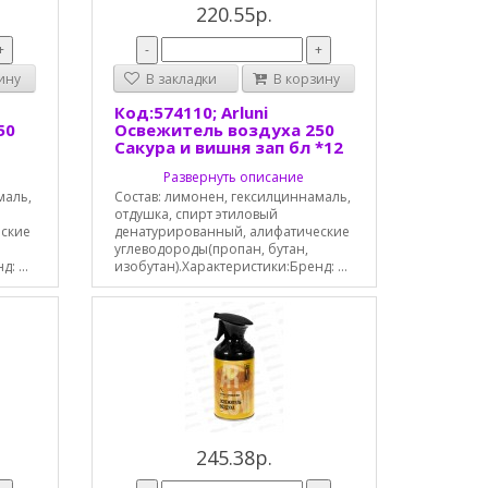
220.55р.
+
-
+
ину
В закладки
В корзину
Код:574110; Arluni
50
Освежитель воздуха 250
Сакура и вишня зап бл *12
Развернуть описание
маль,
Состав: лимонен, гексилциннамаль,
отдушка, спирт этиловый
еские
денатурированный, алифатические
углеводороды(пропан, бутан,
: ...
изобутан).Характеристики:Бренд: ...
245.38р.