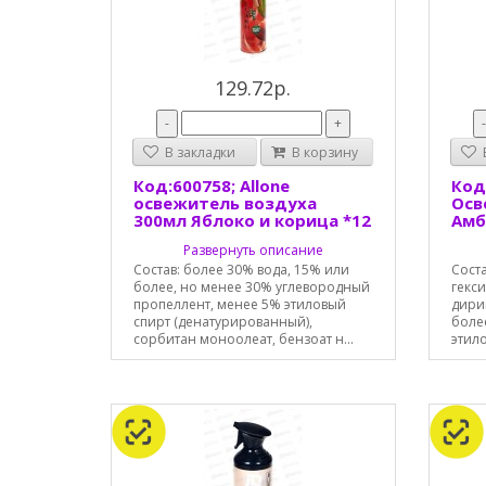
129.72р.
-
+
В закладки
В корзину
В
Код:600758; Allone
Код:
освежитель воздуха
Осв
300мл Яблоко и корица *12
Амб
Развернуть описание
Состав: более 30% вода, 15% или
Соста
более, но менее 30% углевородный
гекс
пропеллент, менее 5% этиловый
дири
спирт (денатурированный),
боле
сорбитан моноолеат, бензоат н...
этил