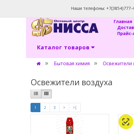
Наши телефоны: +7(3854)777-40
Главна
Доста
Прайс-л
Каталог товаров
Бытовая химия
Освежители 
Освежители воздуха
1
2
3
>
>|