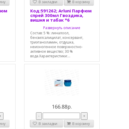
ину
В закладки
В корзину
фюм
Код:591262; Arluni Парфюм
спрей 300мл Гвоздика,
вишня и табак *6
Развернуть описание
Состав: 5 %: линалоол,
бензилсалицилат, консервант,
триэтаноламин, отдушка,
неионогенное поверхностно-
активное вещество; 30 %
вода.Характеристики:...
166.88р.
+
-
+
ину
В закладки
В корзину