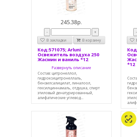
245.38р.
-
+
В закладки
В корзину
В
Код:571075; Arluni
Код:
Освежитель воздуха 250
Осв
Жасмин и ваниль *12
Жас
*12
Развернуть описание
Состав: цитронеллол,
гидроксицитронеллаль,
Соста
бензилсалицилат, линалоол,
гидр
гексилциннамаль, отдушка, спирт
бенз
этиловый денатурированный,
гекс
алифатические углевод...
этил
алифа