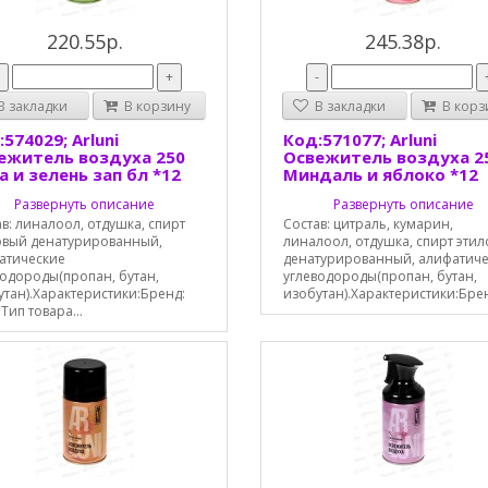
220.55р.
245.38р.
-
+
-
 закладки
В корзину
В закладки
В корз
574029; Arluni
Код:571077; Arluni
ежитель воздуха 250
Освежитель воздуха 2
а и зелень зап бл *12
Миндаль и яблоко *12
Развернуть описание
Развернуть описание
в: линалоол, отдушка, спирт
Состав: цитраль, кумарин,
овый денатурированный,
линалоол, отдушка, спирт эти
атические
денатурированный, алифатич
водороды(пропан, бутан,
углеводороды(пропан, бутан,
утан).Характеристики:Бренд:
изобутан).Характеристики:Брен
iТип товара...