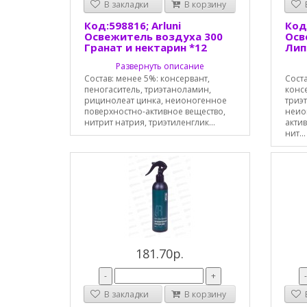
В закладки
В корзину
В
Код:598816; Arluni
Код:
Освежитель воздуха 300
Осв
Гранат и нектарин *12
Лип
Развернуть описание
Состав: менее 5%: консервант,
Соста
пеногаситель, триэтаноламин,
консе
рицинолеат цинка, неионогенное
триэ
поверхностно-активное вещество,
неио
нитрит натрия, триэтиленглик...
актив
нит...
181.70р.
-
+
В закладки
В корзину
В