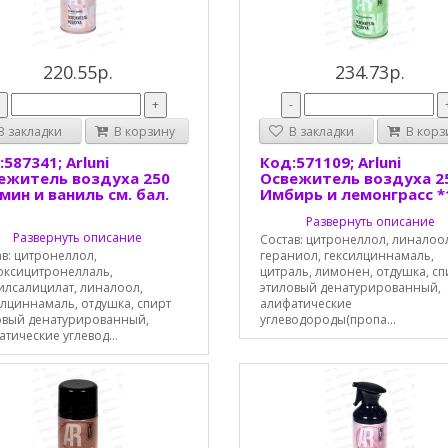
220.55р.
234.73р.
-
+
-
 закладки
В корзину
В закладки
В корз
587341; Arluni
Код:571109; Arluni
ежитель воздуха 250
Освежитель воздуха 2
мин и ваниль см. бал.
Имбирь и лемонграсс *
Развернуть описание
Развернуть описание
Состав: цитронеллол, линалоо
в: цитронеллол,
гераниол, гексилциннамаль,
оксицитронеллаль,
цитраль, лимонен, отдушка, сп
илсалицилат, линалоол,
этиловый денатурированный,
илциннамаль, отдушка, спирт
алифатические
овый денатурированный,
углеводороды(пропа...
тические углевод...