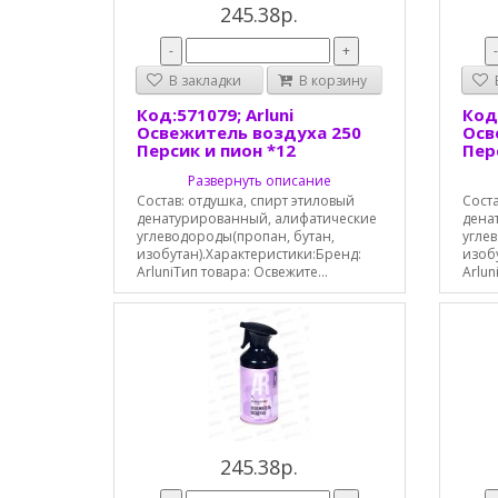
245.38р.
-
+
В закладки
В корзину
В
Код:571079; Arluni
Код:
Освежитель воздуха 250
Осв
Персик и пион *12
Пер
Развернуть описание
Состав: отдушка, спирт этиловый
Соста
денатурированный, алифатические
дена
углеводороды(пропан, бутан,
угле
изобутан).Характеристики:Бренд:
изоб
ArluniТип товара: Освежите...
Arlun
245.38р.