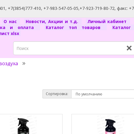
1, +7(3854)777-410, +7-983-547-05-05,+7-923-719-80-72, факс: +
я
О нас
Новости, Акции и т.д.
Личный кабинет
вка и оплата
Каталог топ товаров
Катало
ист xlsx
×
воздуха
Сортировка: