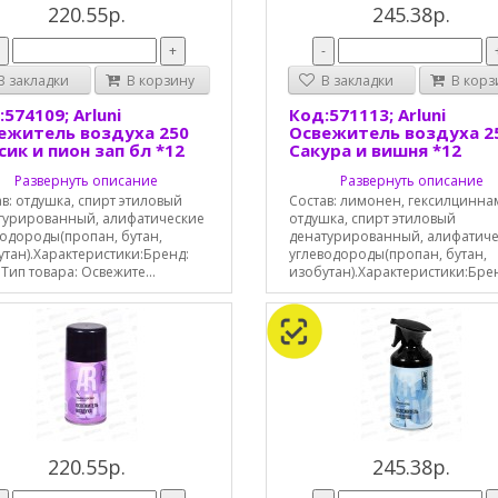
220.55р.
245.38р.
-
+
-
 закладки
В корзину
В закладки
В корз
574109; Arluni
Код:571113; Arluni
ежитель воздуха 250
Освежитель воздуха 2
сик и пион зап бл *12
Сакура и вишня *12
Развернуть описание
Развернуть описание
в: отдушка, спирт этиловый
Состав: лимонен, гексилцинна
турированный, алифатические
отдушка, спирт этиловый
водороды(пропан, бутан,
денатурированный, алифатич
утан).Характеристики:Бренд:
углеводороды(пропан, бутан,
iТип товара: Освежите...
изобутан).Характеристики:Бренд
220.55р.
245.38р.