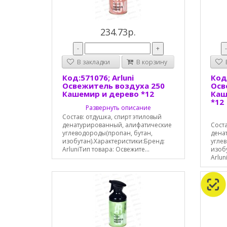
234.73р.
-
+
В закладки
В корзину
В
Код:571076; Arluni
Код:
Освежитель воздуха 250
Осв
Кашемир и дерево *12
Каш
*12
Развернуть описание
Состав: отдушка, спирт этиловый
денатурированный, алифатические
Соста
углеводороды(пропан, бутан,
дена
изобутан).Характеристики:Бренд:
угле
ArluniТип товара: Освежите...
изоб
Arlun