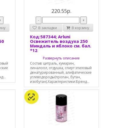
220.55р.
+
-
+
ину
В закладки
В корзину
Код:587344; Arluni
50
Освежитель воздуха 250
Миндаль и яблоко см. бал.
*12
Развернуть описание
ловый
Состав: цитраль, кумарин,
еские
линалоол, отдушка, спирт этиловый
денатурированный, алифатические
д...
углеводороды(пропан, бутан,
изобутан).Характеристики:Бренд...