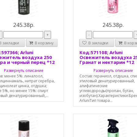
245.38р.
245.38р.
-
+
-
 закладки
В корзину
В закладки
В корз
597366; Arluni
Код:571108; Arluni
ежитель воздуха 250
Освежитель воздуха 2
ра и черный перец *12
Гранат и нектарин *12
Развернуть описание
Развернуть описание
в: менее 5%: линалоол,
Состав: гераниол, отдушка, спи
илциннамаль, нитрат серебра,
этиловый денатурированный,
цинолеат цинка, отдушка;
алифатические
е 5%, но менее 15%: спирт
углеводороды(пропан, бутан,
овый денатурированный,...
изобутан).Характеристики:Бре
ArluniТип товара...