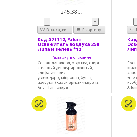
245.38р.
-
+
В закладки
В корзину
В
Код:571112; Arluni
Код:
Освежитель воздуха 250
Осв
Липа и зелень *12
Лип
Развернуть описание
Состав: линалоол, отдушка, спирт
Соста
этиловый денатурированный,
этил
алифатические
алиф
углеводороды(пропан, бутан,
угле
изобутан).Характеристики:Бренд:
изоб
ArluniТип товара...
Arlun