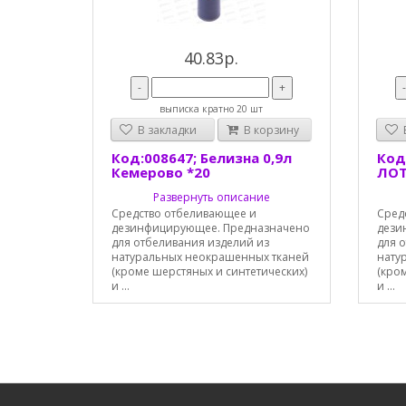
40.83р.
-
+
выписка кратно 20 шт
В закладки
В корзину
В
Код:008647; Белизна 0,9л
Код
Кемерово *20
ЛОТ
Развернуть описание
Средство отбеливающее и
Сред
дезинфицирующее. Предназначено
дези
для отбеливания изделий из
для 
натуральных неокрашенных тканей
нату
(кроме шерстяных и синтетических)
(кро
и ...
и ...