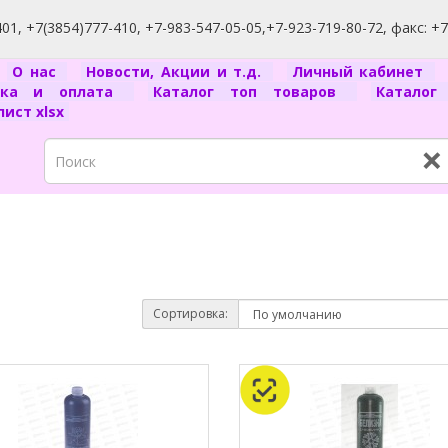
1, +7(3854)777-410, +7-983-547-05-05,+7-923-719-80-72, факс: +
я
О нас
Новости, Акции и т.д.
Личный кабинет
вка и оплата
Каталог топ товаров
Катало
ист xlsx
×
Сортировка: