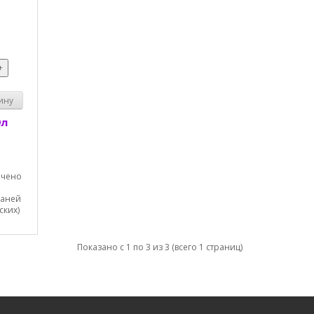
+
ину
9л
ачено
каней
ских)
Показано с 1 по 3 из 3 (всего 1 страниц)