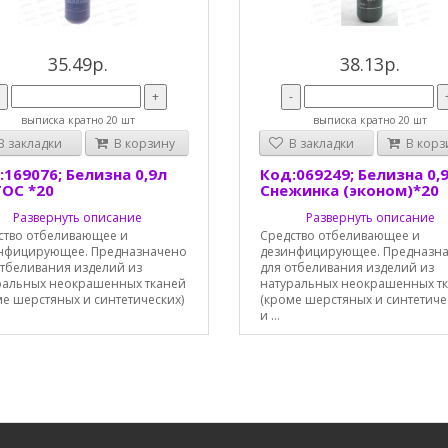
35.49р.
38.13р.
-
+
-
выписка кратно 20 шт
выписка кратно 20 шт
 закладки
В корзину
В закладки
В корз
:169076; Белизна 0,9л
Код:069249; Белизна 0,
ОС *20
Снежинка (эконом)*20
Развернуть описание
Развернуть описание
ство отбеливающее и
Средство отбеливающее и
нфицирующее. Предназначено
дезинфицирующее. Предназн
отбеливания изделий из
для отбеливания изделий из
ральных неокрашенных тканей
натуральных неокрашенных т
ме шерстяных и синтетических)
(кроме шерстяных и синтетиче
и ...