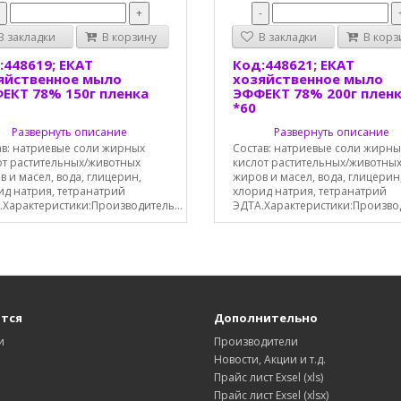
-
+
-
 закладки
В корзину
В закладки
В корз
:448619; ЕКАТ
Код:448621; ЕКАТ
яйственное мыло
хозяйственное мыло
ЕКТ 78% 150г пленка
ЭФФЕКТ 78% 200г плен
*60
Развернуть описание
Развернуть описание
ав: натриевые соли жирных
Состав: натриевые соли жирны
от растительных/животных
кислот растительных/животны
 и масел, вода, глицерин,
жиров и масел, вода, глицерин
ид натрия, тетранатрий
хлорид натрия, тетранатрий
.Характеристики:Производитель...
ЭДТА.Характеристики:Производ
тся
Дополнительно
и
Производители
Новости, Акции и т.д.
Прайс лист Exsel (xls)
Прайс лист Exsel (xlsx)