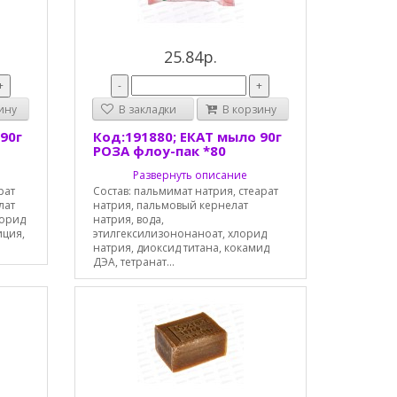
25.84р.
+
-
+
ину
В закладки
В корзину
90г
Код:191880; ЕКАТ мыло 90г
РОЗА флоу-пак *80
Развернуть описание
рат
Состав: пальмимат натрия, стеарат
лат
натрия, пальмовый кернелат
лорид
натрия, вода,
иция,
этилгексилизононаноат, хлорид
натрия, диоксид титана, кокамид
ДЭА, тетранат...