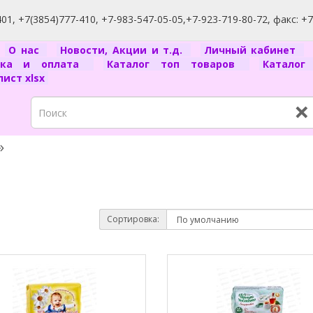
1, +7(3854)777-410, +7-983-547-05-05,+7-923-719-80-72, факс: +
я
О нас
Новости, Акции и т.д.
Личный кабинет
вка и оплата
Каталог топ товаров
Катало
ист xlsx
×
Сортировка: