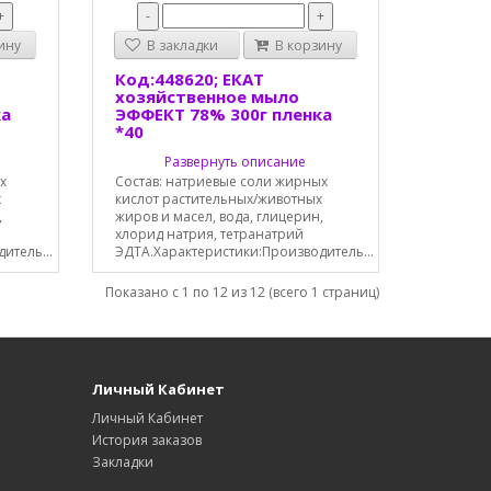
+
-
+
ину
В закладки
В корзину
Код:448620; ЕКАТ
хозяйственное мыло
ка
ЭФФЕКТ 78% 300г пленка
*40
Развернуть описание
х
Состав: натриевые соли жирных
х
кислот растительных/животных
,
жиров и масел, вода, глицерин,
хлорид натрия, тетранатрий
итель...
ЭДТА.Характеристики:Производитель...
Показано с 1 по 12 из 12 (всего 1 страниц)
Личный Кабинет
Личный Кабинет
История заказов
Закладки