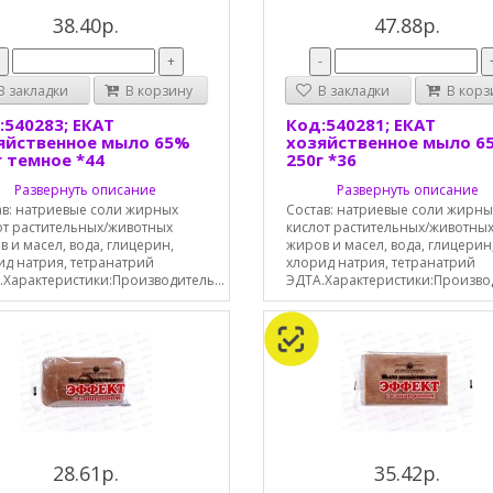
38.40р.
47.88р.
-
+
-
 закладки
В корзину
В закладки
В корз
:540283; ЕКАТ
Код:540281; ЕКАТ
яйственное мыло 65%
хозяйственное мыло 6
г темное *44
250г *36
Развернуть описание
Развернуть описание
ав: натриевые соли жирных
Состав: натриевые соли жирны
от растительных/животных
кислот растительных/животны
 и масел, вода, глицерин,
жиров и масел, вода, глицерин
ид натрия, тетранатрий
хлорид натрия, тетранатрий
.Характеристики:Производитель...
ЭДТА.Характеристики:Производ
28.61р.
35.42р.