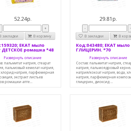
52.24р.
29.81р.
-
+
-
 закладки
В корзину
В закладки
В корз
:159320; ЕКАТ мыло
Код:043480; ЕКАТ мыло 
г ДЕТСКОЕ ромашка *48
ГЛИЦЕРИН. *70
Развернуть описание
Развернуть описание
в: пальмитат натрия, стеарат
Состав: пальмитат натрия, стеа
ия, пальмовый кемелат натрия,
натрия, пальмоядровый керне
, хлорид натрия, парфюмерная
натрия/кокоат натрия, вода, х
зиция, экстракт листьев
натрия, парфюмерная композ
ов ромашки апте...
глицерин, диоксид ...