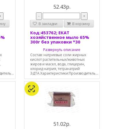
52.43р.
+
-
+
ину
В закладки
В корзину
Код:453762; ЕКАТ
5%
хозяйственное мыло 65%
300г без упаковки *30
Развернуть описание
х
Состав: натриевые соли жирных
х
кислот растительных/животных
,
жиров и масел, вода, глицерин,
хлорид натрия, тетранатрий
итель...
ЭДТА.Характеристики:Производитель...
51.02р.