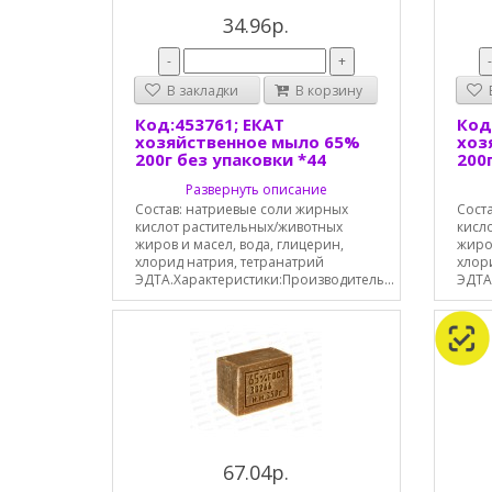
34.96р.
-
+
В закладки
В корзину
В
Код:453761; ЕКАТ
Код
хозяйственное мыло 65%
хоз
200г без упаковки *44
200
Развернуть описание
Состав: натриевые соли жирных
Сост
кислот растительных/животных
кисл
жиров и масел, вода, глицерин,
жиров
хлорид натрия, тетранатрий
хлор
ЭДТА.Характеристики:Производитель...
ЭДТА
67.04р.