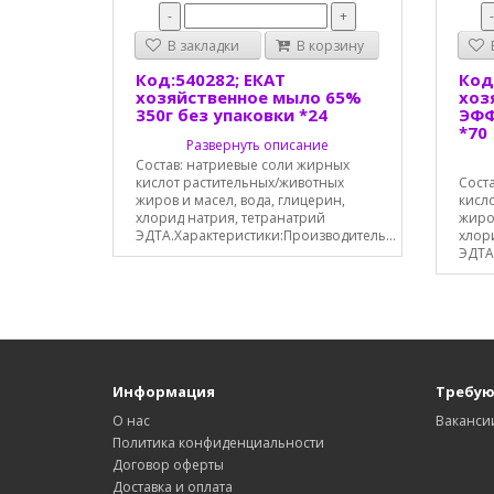
-
+
В закладки
В корзину
В
Код:540282; ЕКАТ
Код
хозяйственное мыло 65%
хоз
350г без упаковки *24
ЭФФ
*70
Развернуть описание
Состав: натриевые соли жирных
кислот растительных/животных
Сост
жиров и масел, вода, глицерин,
кисл
хлорид натрия, тетранатрий
жиров
ЭДТА.Характеристики:Производитель...
хлор
ЭДТА
Информация
Требую
О нас
Ваканси
Политика конфиденциальности
Договор оферты
Доставка и оплата