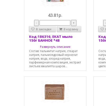
43.81р.
-
+
В закладки
В корзину
В
Код:186316; ЕКАТ мыло
Код
150г БАННОЕ *48
150
Развернуть описание
Состав: пальмитат натрия, стеарат
Соста
натрия, пальмоядровый кернелат
натр
натрия, вода, хлорид натрия,
вода
парфюмерная композиция, экстракт
компо
листьев эвкалипта шаров...
цветк