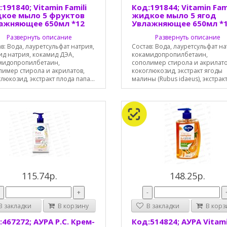
191840; Vitamin Famili
Код:191844; Vitamin Fami
кое мыло 5 фруктов
жидкое мыло 5 ягод
ажняющее 650мл *12
Увлажняющее 650мл *
Развернуть описание
Развернуть описание
в: Вода, лауретсульфат натрия,
Состав: Вода, лауретсульфат на
ид натрия, кокамид ДЭА,
кокамидопропилбетаин,
мидопропилбетаин,
сополимер стирола и акрилато
лимер стирола и акрилатов,
кокоглюкозид, экстракт ягоды
люкозид, экстракт плода папа...
малины (Rubus idaeus), экстракт 
115.74р.
148.25р.
-
+
-
 закладки
В корзину
В закладки
В корз
467272; АУРА P.С. Крем-
Код:514824; АУРА Vitam