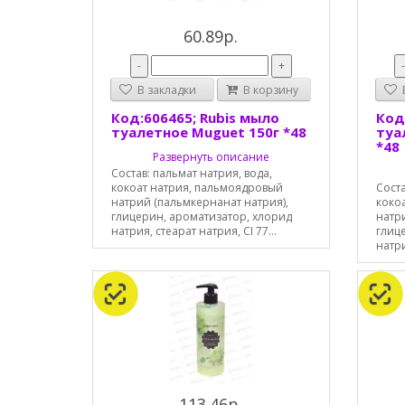
60.89р.
-
+
В закладки
В корзину
В
Код:606465; Rubis мыло
Код
туалетное Muguet 150г *48
туа
*48
Развернуть описание
Состав: пальмат натрия, вода,
кокоат натрия, пальмоядровый
Соста
натрий (пальмкернанат натрия),
коко
глицерин, ароматизатор, хлорид
натр
натрия, стеарат натрия, CI 77...
глиц
натри
113.46р.