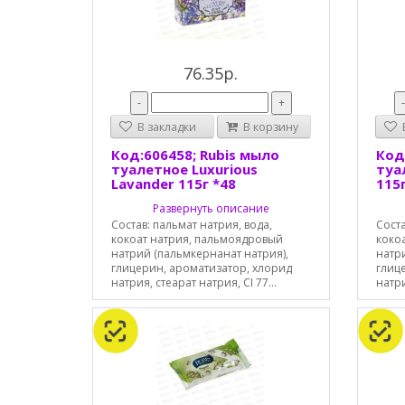
76.35р.
-
+
В закладки
В корзину
В
Код:606458; Rubis мыло
Код
туалетное Luxurious
туа
Lavander 115г *48
115г
Развернуть описание
Состав: пальмат натрия, вода,
Соста
кокоат натрия, пальмоядровый
коко
натрий (пальмкернанат натрия),
натр
глицерин, ароматизатор, хлорид
глиц
натрия, стеарат натрия, CI 77...
натри