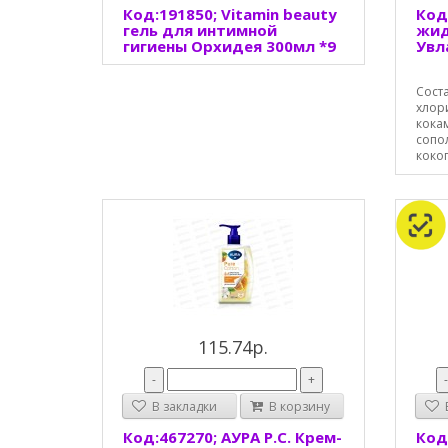
Код:191850; Vitamin beauty
Код:
гель для интимной
жид
гигиены Орхидея 300мл *9
Увл
Соста
хлор
кока
сопо
коког
115.74р.
-
+
В закладки
В корзину
В
Код:467270; АУРА P.С. Крем-
Код: