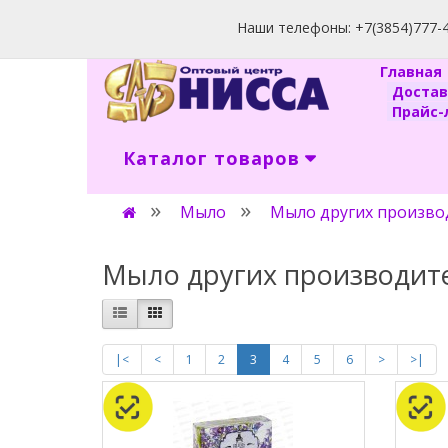
Наши телефоны: +7(3854)777-40
Главна
Доста
Прайс-л
Каталог товаров
Мыло
Мыло других произво
Мыло других производит
|<
<
1
2
3
4
5
6
>
>|