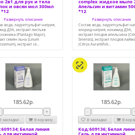
о 2в1 для рук и тела
complex жидкое мыло 
пок и овсян мол 300мл
Апельсин и витамин 50
 *12
*12
Развернуть описание
Развернуть описание
в: вода, лауретсульфат натрия,
Состав: вода, лауретсульфат на
ид ДЭА, экстракт листьев
хлорид натрия, кокамид ДЭА,
ожника (Plantago Major),
экстракт плодов апельсина (Cit
акт семян льна (Linum
Sinensis), экстракт плодов лайм
tissimum), экстракт се...
(Citrus Aurantifoli...
185.62р.
185.62р.
-
+
-
 закладки
В корзину
В закладки
В корз
:609134; Белая линия
Код:609136; Белая лини
ь для интимной
Гель для интимной