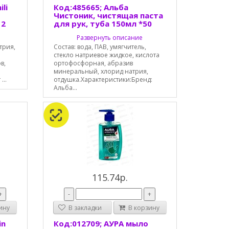
li
Код:485665; Альба
Чистоник, чистящая паста
12
для рук, туба 150мл *50
Развернуть описание
трия,
Состав: вода, ПАВ, умягчитель,
стекло натриевое жидкое, кислота
в,
ортофосфорная, абразив
минеральный, хлорид натрия,
...
отдушка.Характеристики:Бренд:
Альба...
115.74р.
+
-
+
ину
В закладки
В корзину
in
Код:012709; АУРА мыло