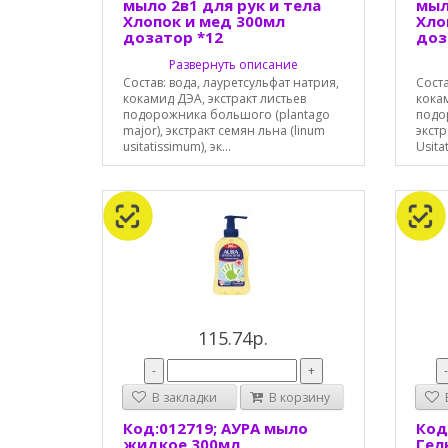
мыло 2в1 для рук и тела
мыл
Хлопок и мед 300мл
Хло
дозатор *12
доз
Развернуть описание
Состав: вода, лауретсульфат натрия,
Соста
кокамид ДЭА, экстракт листьев
кокам
подорожника большого (plantago
подор
major), экстракт семян льна (linum
экстр
usitatissimum), эк...
Usita
115.74р.
-
+
В закладки
В корзину
В
Код:012719; АУРА мыло
Код
жидкое 300мл
Гел