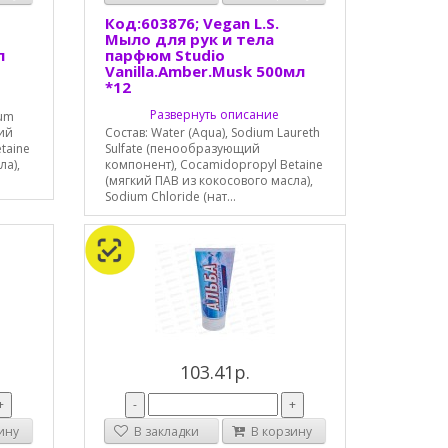
Код:603876; Vegan L.S.
Мыло для рук и тела
л
парфюм Studio
Vanilla.Amber.Musk 500мл
*12
Развернуть описание
ium
щий
Состав: Water (Aqua), Sodium Laureth
taine
Sulfate (пенообразующий
ла),
компонент), Cocamidopropyl Betaine
(мягкий ПАВ из кокосового масла),
Sodium Chloride (нат...
103.41р.
+
-
+
ину
В закладки
В корзину