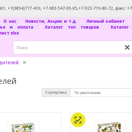
1, +7(3854)777-410, +7-983-547-05-05,+7-923-719-80-72, факс: +
я
О нас
Новости, Акции и т.д.
Личный кабинет
вка и оплата
Каталог топ товаров
Катало
ист xlsx
×
дителей
елей
Сортировка: