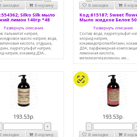
 закладки
В корзину
В закладки
В корз
554362; Silko Silk мыло
Код:615187; Sweet flow
жий лимон 140гр *48
Мыло жидкое Белое 5
Развернуть описание
Развернуть описание
в: пальмитат натрия,
Состав: вода, лауретсульфат на
моядровое масло натрия, вода,
хлорид натрия,
митиновая кислота, отдушка,
кокамидопропилбетаин, кока
рин, лауретсульфат натрия,
ДЭА, парфюмерная композици
д натрия, кокамид ДЭА...
лимонная кислота,
метилизотиазолинон, ме...
193.53р.
193.53р.
-
+
-
 закладки
В корзину
В закладки
В корз