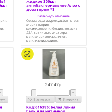
2в1
жидкое 300мл
0мл
антибактериальное Алоэ с
дозатором *8
Развернуть описание
трия,
Состав: вода, лауретсульфат натрия,
хлорид натрия,
rus
кокамидопропилбетаин, кокамид
а
ДЭА, сок листьев алоэ вера,
метилхлоризотиазолинон,
метилизотиазолино...
247.47р.
+
-
+
ину
В закладки
В корзину
я
Код:616386; Белая линия
Гель для интимной