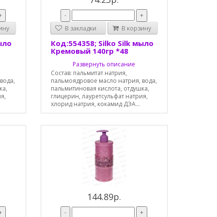
+
-
+
ину
В закладки
В корзину
мыло
Код:554358; Silko Silk мыло
Кремовый 140гр *48
Развернуть описание
Состав: пальмитат натрия,
вода,
пальмоядровое масло натрия, вода,
ка,
пальмитиновая кислота, отдушка,
я,
глицерин, лауретсульфат натрия,
хлорид натрия, кокамид ДЭА...
144.89р.
+
-
+