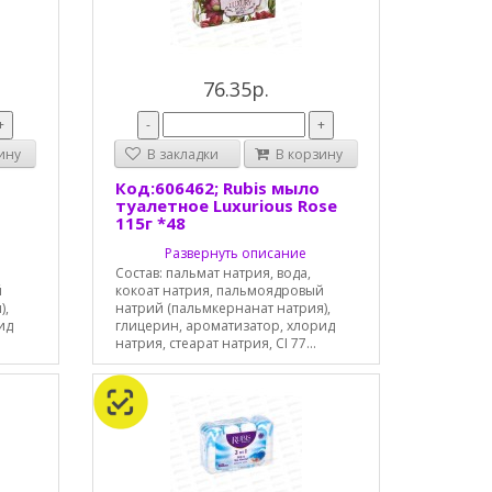
76.35р.
+
-
+
ину
В закладки
В корзину
Код:606462; Rubis мыло
туалетное Luxurious Rose
115г *48
Развернуть описание
Состав: пальмат натрия, вода,
й
кокоат натрия, пальмоядровый
),
натрий (пальмкернанат натрия),
ид
глицерин, ароматизатор, хлорид
натрия, стеарат натрия, CI 77...