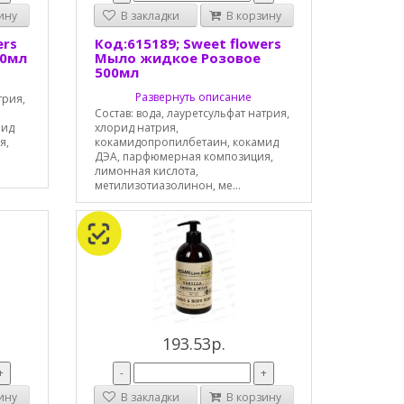
ину
В закладки
В корзину
ers
Код:615189; Sweet flowers
00мл
Мыло жидкое Розовое
500мл
Развернуть описание
трия,
Состав: вода, лауретсульфат натрия,
мид
хлорид натрия,
я,
кокамидопропилбетаин, кокамид
ДЭА, парфюмерная композиция,
лимонная кислота,
метилизотиазолинон, ме...
193.53р.
+
-
+
ину
В закладки
В корзину