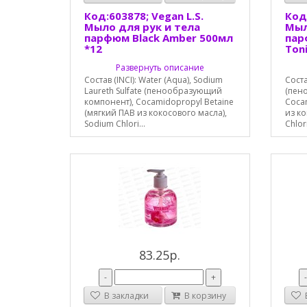
Код:603878; Vegan L.S.
Код:
Мыло для рук и тела
Мыл
парфюм Black Amber 500мл
пар
*12
Ton
Развернуть описание
Состав (INCI): Water (Aqua), Sodium
Соста
Laureth Sulfate (пенообразующий
(пен
компонент), Сосamidopropyl Betaine
Cocam
(мягкий ПАВ из кокосового масла),
из ко
Sodium Chlori...
Chlor
83.25р.
-
+
В закладки
В корзину
В