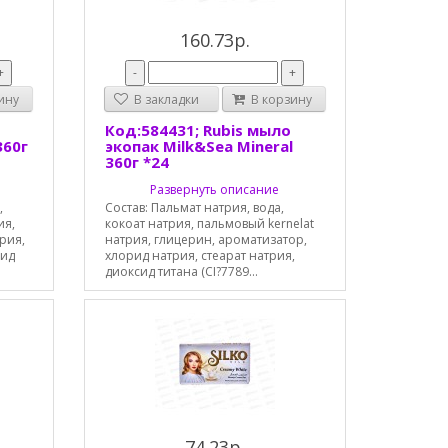
160.73р.
+
-
+
ину
В закладки
В корзину
Код:584431; Rubis мыло
360г
экопак Milk&Sea Mineral
360г *24
Развернуть описание
,
Состав: Пальмат натрия, вода,
ия,
кокоат натрия, пальмовый kernelat
рия,
натрия, глицерин, ароматизатор,
сид
хлорид натрия, стеарат натрия,
диоксид титана (CI?7789...
74.23р.