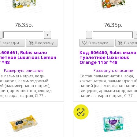
76.35р.
76.35р.
-
+
-
 закладки
В корзину
В закладки
В корз
:606461; Rubis мыло
Код:606460; Rubis мыло
летное Luxurious Lemon
туалетное Luxurious
 *48
Orange 115г *48
Развернуть описание
Развернуть описание
в: пальмат натрия, вода,
Состав: пальмат натрия, вода,
ат натрия, пальмоядровый
кокоат натрия, пальмоядровы
ий (пальмкернанат натрия),
натрий (пальмкернанат натрия
ерин, ароматизатор, хлорид
глицерин, ароматизатор, хлор
я, стеарат натрия, CI 77...
натрия, стеарат натрия, CI 77...