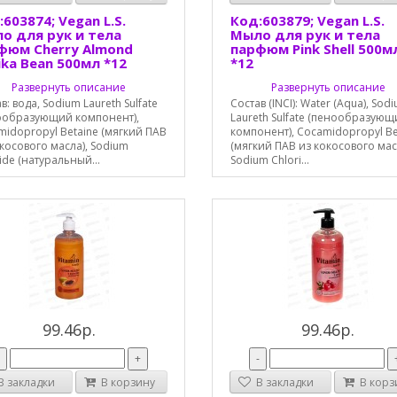
603874; Vegan L.S.
Код:603879; Vegan L.S.
о для рук и тела
Мыло для рук и тела
фюм Cherry Almond
парфюм Pink Shell 500м
ika Bean 500мл *12
*12
Развернуть описание
Развернуть описание
в: вода, Sodium Laureth Sulfate
Состав (INCI): Water (Aqua), Sod
ообразующий компонент),
Laureth Sulfate (пенообразую
idopropyl Betaine (мягкий ПАВ
компонент), Cocamidopropyl Be
косового масла), Sodium
(мягкий ПАВ из кокосового мас
ide (натуральный...
Sodium Chlori...
99.46р.
99.46р.
-
+
-
 закладки
В корзину
В закладки
В корз