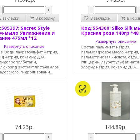
-
+
-
 закладки
В корзину
В закладки
В корз
585397; Secret Style
Код:554360; Silko Silk 
м-мыло Увлажнение и
Красная роза 140гр *48
ание 475мл *12
Развернуть описание
Развернуть описание
Состав: пальмитат натрия,
в: Вода, лауретсульфат натрия,
пальмоядровое масло натрия, 
ид натрия, кокамид ДЭА,
пальмитиновая кислота, отдуш
мидопропилбетаин,
глицерин, лауретсульфат натри
люкозид, экстракт листьев алоэ
хлорид натрия, кокамид ДЭА...
досского, гидролизованн...
74.23р.
144.89р.
-
+
-