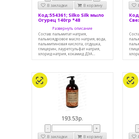
В закладки
В корзину
В
Код:554361; Silko Silk мыло
Код:
Огурец 140гр *48
Све
Развернуть описание
Состав: пальмитат натрия,
Соста
пальмоядровое масло натрия, вода,
паль
пальмитиновая кислота, отдушка,
паль
глицерин, лауретсульфат натрия,
глице
хлорид натрия, кокамид ДЭА...
хлори
193.53р.
-
+
В закладки
В корзину
В