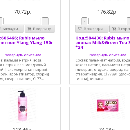
70.72р.
176.82р.
-
+
-
 закладки
В корзину
В закладки
В корз
:606466; Rubis мыло
Код:584430; Rubis мыло
летное Ylang Ylang 150г
экопак Milk&Green Tea 
*24
Развернуть описание
Развернуть описание
в: пальмат натрия, вода,
Состав: пальмитат натрия, вода
ат натрия, пальмоядровый
кокоат натрия, пальмитат натр
ий (пальмкернанат натрия),
глицерин, отдушка, хлорид нат
ерин, ароматизатор, хлорид
стеарат натрия, Cl 77891 (диок
я, стеарат натрия, CI 77...
титана), тетранат...
113.46р.
74.23р.