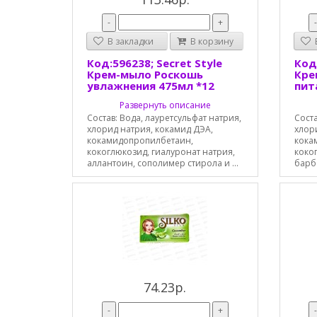
-
+
В закладки
В корзину
В
Код:596238; Secret Style
Код:
Крем-мыло Роскошь
Кре
увлажнения 475мл *12
пит
Развернуть описание
Состав: Вода, лауретсульфат натрия,
Соста
хлорид натрия, кокамид ДЭА,
хлор
кокамидопропилбетаин,
кока
кокоглюкозид, гиалуронат натрия,
коког
аллантоин, сополимер стирола и ...
барба
74.23р.
-
+