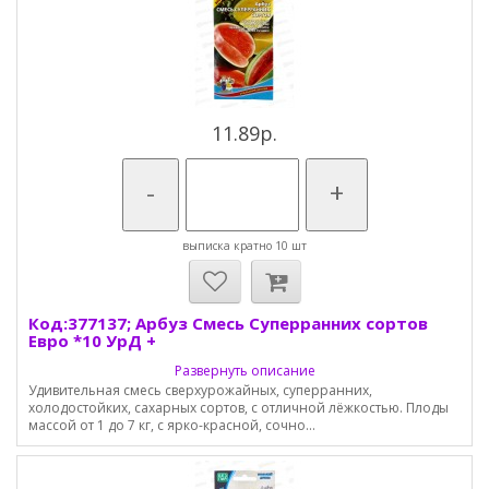
11.89р.
-
+
выписка кратно 10 шт
Код:377137; Арбуз Смесь Суперранних сортов
Евро *10 УрД +
Развернуть описание
Удивительная смесь сверхурожайных, суперранних,
холодостойких, сахарных сортов, с отличной лёжкостью. Плоды
массой от 1 до 7 кг, с ярко-красной, сочно...