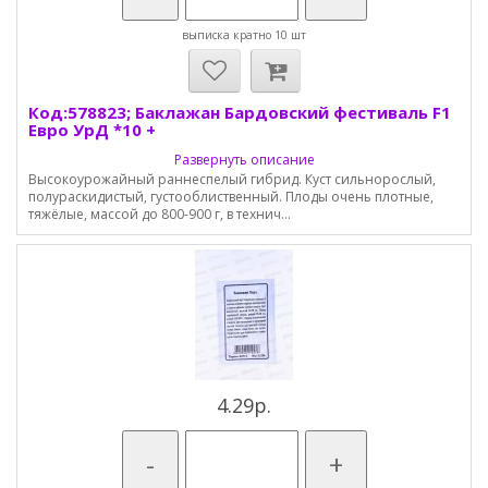
выписка кратно 10 шт
Код:578823; Баклажан Бардовский фестиваль F1
Евро УрД *10 +
Развернуть описание
Высокоурожайный раннеспелый гибрид. Куст сильнорослый,
полураскидистый, густооблиственный. Плоды очень плотные,
тяжёлые, массой до 800-900 г, в технич...
4.29р.
-
+