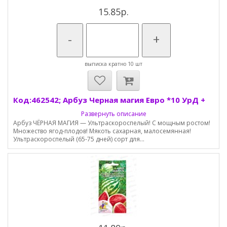
15.85р.
-
+
выписка кратно 10 шт
Код:462542; Арбуз Черная магия Евро *10 УрД +
Развернуть описание
Арбуз ЧЁРНАЯ МАГИЯ — Ультраскороспелый! С мощным ростом!
Множество ягод-плодов! Мякоть сахарная, малосемянная!
Ультраскороспелый (65-75 дней) сорт для...