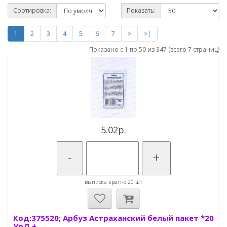
Сортировка:
Показать:
1
2
3
4
5
6
7
>
>|
Показано с 1 по 50 из 347 (всего 7 страниц)
5.02р.
-
+
выписка кратно 20 шт
Код:375520; Арбуз Астраханский белый пакет *20
УрД +