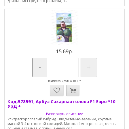
длины. Лист среднего размера, з...
15.69р.
-
+
выписка кратно 10 шт
Код:578591; Арбуз Сахарная голова F1 Евро *10
УрД +
Развернуть описание
Ультраскороспелый гибрид. Плоды тёмно-зелёные, круглые,
массой 3-4 кг с тонкой кожицей. Мякоть тёмно-розовая, очень
сочная и сладкая, с повышенным сод...