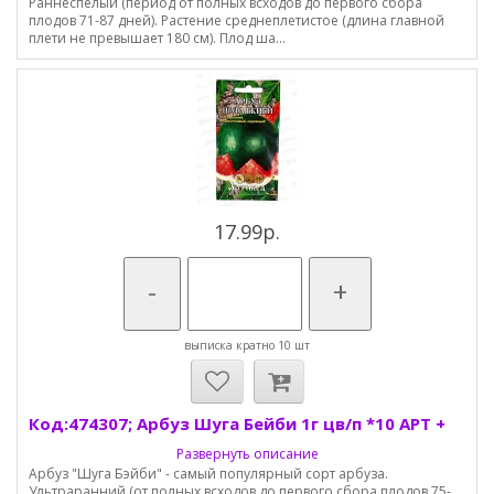
Раннеспелый (период от полных всходов до первого сбора
плодов 71-87 дней). Растение среднеплетистое (длина главной
плети не превышает 180 см). Плод ша...
17.99р.
-
+
выписка кратно 10 шт
Код:474307; Арбуз Шуга Бейби 1г цв/п *10 АРТ +
Развернуть описание
Арбуз "Шуга Бэйби" - самый популярный сорт арбуза.
Ультраранний (от полных всходов до первого сбора плодов 75-