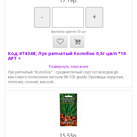
17.19р.
-
+
выписка кратно 10 шт
Код:474348; Лук репчатый Колобок 0,5г цв/п *10
АРТ +
Развернуть описание
Лук репчатый "Колобок" - среднеспелый сорт (от всходов до
массового полегания листьев 98-105 дней). Луковица округлая,
плотная, сочная, массой...
15.53р.