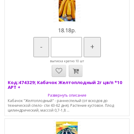
18.18р.
-
+
выписка кратно 10 шт
Код:474329; Кабачок Желтоплодный 2г цв/п *10
АРТ +
Развернуть описание
Кабачок "Желтоплодный" - раннеспелый (от всходов до
технической спело- сти 43-62 дня). Растение кустовое. Плод
цилиндрический, массой 0,7-1,8 ...