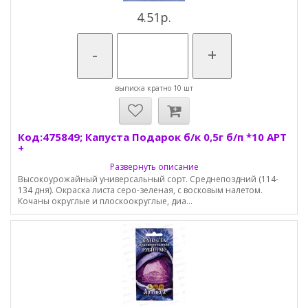
4.51р.
-
+
выписка кратно 10 шт
Код:475849; Капуста Подарок б/к 0,5г б/п *10 АРТ
+
Развернуть описание
Высокоурожайный универсальный сорт. Среднепоздний (114-
134 дня). Окраска листа серо-зеленая, с восковым налетом.
Кочаны округлые и плоскоокруглые, диа...