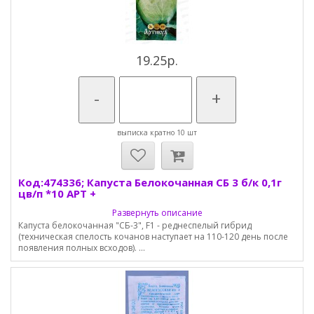
19.25р.
-
+
выписка кратно 10 шт
Код:474336; Капуста Белокочанная СБ 3 б/к 0,1г
цв/п *10 АРТ +
Развернуть описание
Капуста белокочанная "СБ-3", F1 - реднеспелый гибрид
(техническая спелость кочанов наступает на 110-120 день после
появления полных всходов). ...