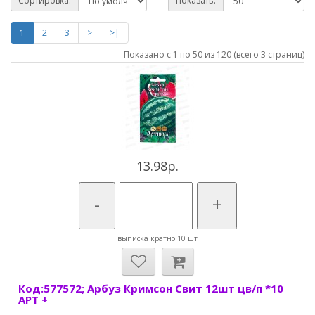
Сортировка:
Показать:
1
2
3
>
>|
Показано с 1 по 50 из 120 (всего 3 страниц)
13.98р.
-
+
выписка кратно 10 шт
Код:577572; Арбуз Кримсон Свит 12шт цв/п *10
АРТ +