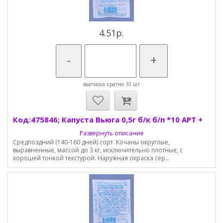
4.51р.
-
+
выписка кратно 10 шт
Код:475846; Капуста Вьюга 0,5г б/к б/п *10 АРТ +
Развернуть описание
Средпоздний (140-160 дней) сорт. Кочаны округлые,
выравненные, массой до 3 кг, исключительно плотные, с
хорошей тонкой текстурой. Наружная окраска сер...