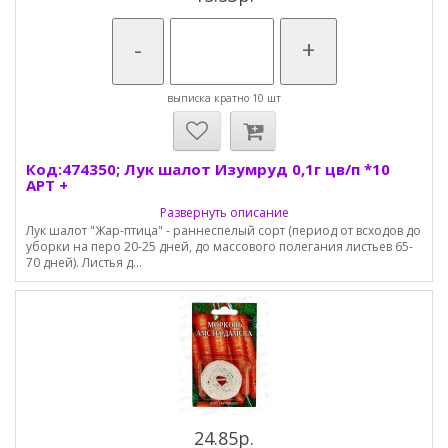
-
+
выписка кратно 10 шт
Код:474350; Лук шалот Изумруд 0,1г цв/п *10
АРТ +
Развернуть описание
Лук шалот "Жар-птица" - раннеспелый сорт (период от всходов до
уборки на перо 20-25 дней, до массового полегания листьев 65-
70 дней). Листья д...
24.85р.