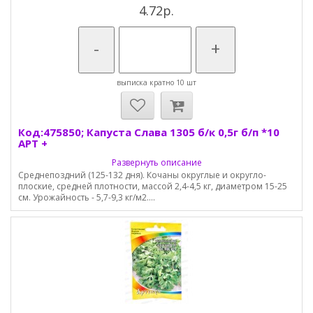
4.72р.
-
+
выписка кратно 10 шт
Код:475850; Капуста Слава 1305 б/к 0,5г б/п *10
АРТ +
Развернуть описание
Среднепоздний (125-132 дня). Кочаны округлые и округло-
плоские, средней плотности, массой 2,4-4,5 кг, диаметром 15-25
см. Урожайность - 5,7-9,3 кг/м2....