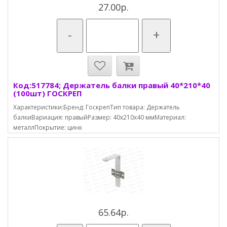
27.00р.
-
+
Код:517784; Держатель балки правый 40*210*40
(100шт) ГОСКРЕП
Характеристики:Бренд: ГоскрепТип товара: Держатель
балкиВариация: правыйРазмер: 40х210х40 ммМатериал:
металлПокрытие: цинк
65.64р.