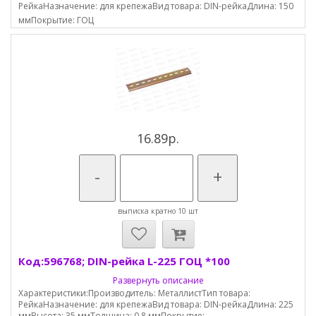
РейкаНазначение: для крепежаВид товара: DIN-рейкаДлина: 150
ммПокрытие: ГОЦ
16.89р.
-
+
выписка кратно 10 шт
Код:596768; DIN-рейка L-225 ГОЦ *100
Развернуть описание
Характеристики:Производитель: МеталлистТип товара:
РейкаНазначение: для крепежаВид товара: DIN-рейкаДлина: 225
ммВысота: 35 ммТолщина: 0,8 ммПокрытие:...