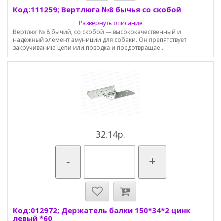
Код:111259; Вертлюга №8 бычья со скобой
Развернуть описание
Вертлюг № 8 бычий, со скобой — высококачественный и
надёжный элемент амуниции для собаки. Он препятствует
закручиванию цепи или поводка и предотвращае...
32.14р.
-
+
Код:012972; Держатель балки 150*34*2 цинк
левый *60