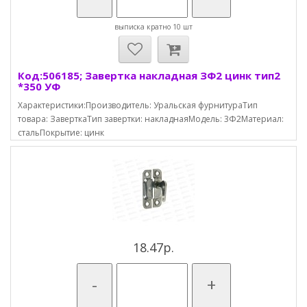
выписка кратно 10 шт
Код:506185; Завертка накладная ЗФ2 цинк тип2
*350 УФ
Характеристики:Производитель: Уральская фурнитураТип
товара: ЗаверткаТип завертки: накладнаяМодель: 3Ф2Материал:
стальПокрытие: цинк
18.47р.
-
+