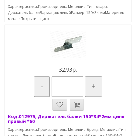
Характеристики:Производитель: МеталлистТип товара:
Держатель балкиВариация: левыйРазмер: 150х34 ммМатериал:
металлПокрытие: цинк
32.93р.
-
+
Код:012975; Держатель балки 150*34*2мм цинк
правый *60
Характеристики:Производитель: МеталлистБренд: МеталлистТип
товара: Держатель балкиВариация: правыйРазмеры: 150х34х2