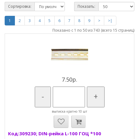
Сортировка:
Показать:
1
2
3
4
5
6
7
8
9
>
>|
Показано с 1 по 50 из 743 (всего 15 страниц)
7.50р.
-
+
выписка кратно 10 шт
Код:309230; DIN-рейка L-100 ГОЦ *100