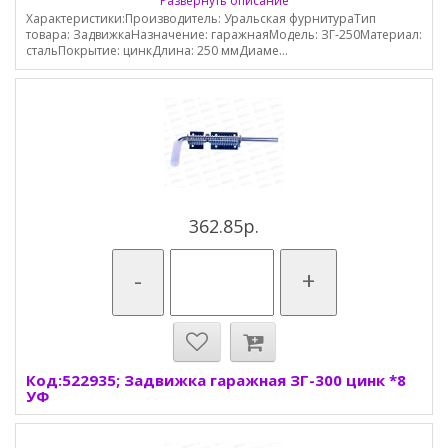
Развернуть описание
Характеристики:Производитель: Уральская фурнитураТип
товара: ЗадвижкаНазначение: гаражнаяМодель: ЗГ-250Материал:
стальПокрытие: цинкДлина: 250 ммДиаме...
362.85р.
-
+
Код:522935; Задвижка гаражная ЗГ-300 цинк *8
УФ