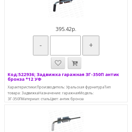
395.42р.
-
+
Код:522936; Задвижка гаражная ЗГ-350П антик
бронза *12 УФ
Характеристики:Производитель: Уральская фурнитураТип
товара: ЗадвижкаНазначение: гаражнаяМодель:
ЗГ-350ПМатериал: стальЦвет: антик бронза