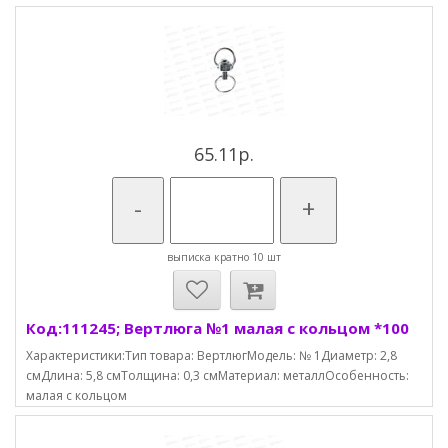
65.11р.
-
+
выписка кратно 10 шт
Код:111245; Вертлюга №1 малая с кольцом *100
Характеристики:Тип товара: ВертлюгМодель: № 1Диаметр: 2,8
смДлина: 5,8 смТолщина: 0,3 смМатериал: металлОсобенность:
малая с кольцом