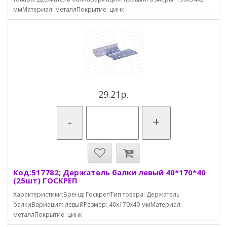
ммМатериал: металлПокрытие: цинк
29.21р.
-
+
Код:517782; Держатель балки левый 40*170*40
(25шт) ГОСКРЕП
Характеристики:Бренд: ГоскрепТип товара: Держатель
балкиВариация: левыйРазмер: 40х170х40 ммМатериал:
металлПокрытие: цинк