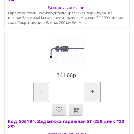
Развернуть описание
Характеристики:Производитель: Уральская фурнитураТип
товара: ЗадвижкаНазначение: гаражнаяМодель: ЗГ-200Материал:
стальПокрытие: цинкДлина: 200 ммДиаме...
341.66р.
-
+
Код:506194; Задвижка гаражная ЗГ-250 цинк *20
УФ