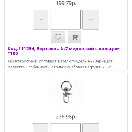
199.79р.
-
+
Код:111254; Вертлюга №7 медвежий с кольцом
*100
Характеристики:Тип товара: ВертлюгМодель: № 7Вариация:
медвежийОсобенность: с кольцомРабочая нагрузка: 75 кг
236.98р.