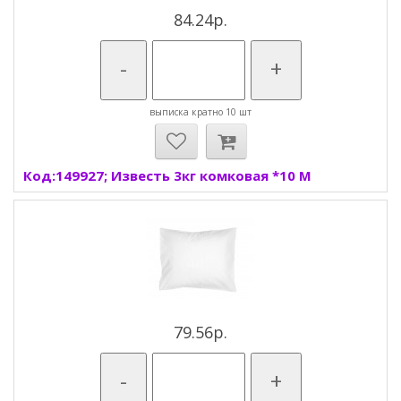
84.24р.
-
+
выписка кратно 10 шт
Код:149927; Известь 3кг комковая *10 М
79.56р.
-
+