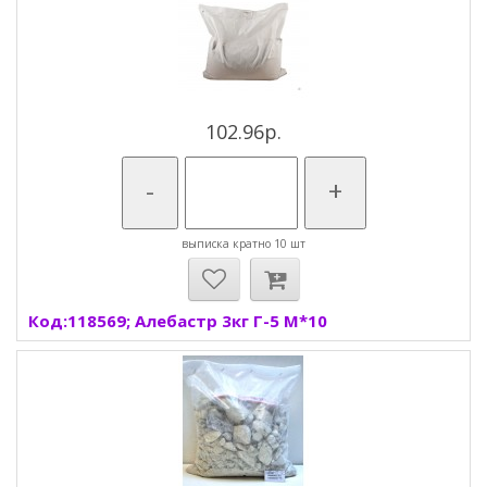
102.96р.
-
+
выписка кратно 10 шт
Код:118569; Алебастр 3кг Г-5 М*10