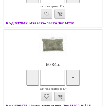
выписка кратно 10 шт
Код:032847; Известь-паста 3кг М*10
60.84р.
-
+
выписка кратно 15 шт
Код:609175; Цементная смесь 2кг М400 М *15