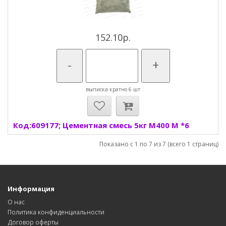
152.10р.
-
+
выписка кратно 6 шт
Код:609177; Цементная смесь 5кг М400 М *6
Показано с 1 по 7 из 7 (всего 1 страниц)
Информация
О нас
Политика конфиденциальности
Договор оферты