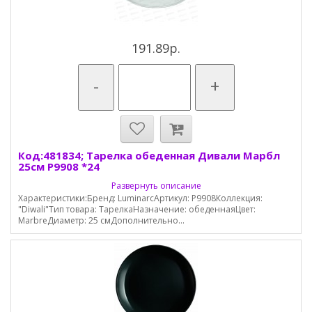
191.89р.
-
+
Код:481834; Тарелка обеденная Дивали Марбл
25см P9908 *24
Развернуть описание
Характеристики:Бренд: LuminarcАртикул: P9908Коллекция:
"Diwali"Тип товара: ТарелкаНазначение: обеденнаяЦвет:
MarbreДиаметр: 25 смДополнительно...