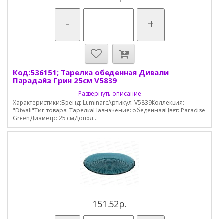
-
+
Код:536151; Тарелка обеденная Дивали
Парадайз Грин 25см V5839
Развернуть описание
Характеристики:Бренд: LuminarcАртикул: V5839Коллекция:
"Diwali"Тип товара: ТарелкаНазначение: обеденнаяЦвет: Paradise
GreenДиаметр: 25 смДопол...
151.52р.