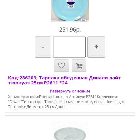
251.96р.
-
+
Код:286203; Тарелка обеденная Дивали лайт
тюркуаз 25см P2611 *24
Развернуть описание
Характеристики:Бренд: LuminarcАртикул: P2611Коллекция:
"Diwali"Тип товара: ТарелкаНазначение: обеденнаяЦвет: Light
TurquoiseДиаметр: 25 смДопо...