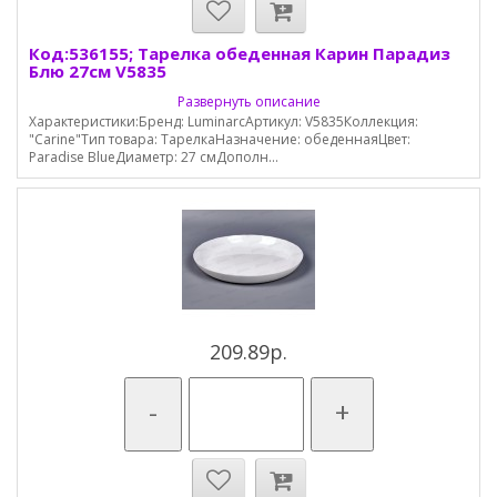
Код:536155; Тарелка обеденная Карин Парадиз
Блю 27см V5835
Развернуть описание
Характеристики:Бренд: LuminarcАртикул: V5835Коллекция:
"Carine"Тип товара: ТарелкаНазначение: обеденнаяЦвет:
Paradise BlueДиаметр: 27 смДополн...
209.89р.
-
+