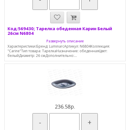
Код:569430; Тарелка обеденная Карин Белый
26см N6804
Развернуть описание
Характеристики:Бренд: LuminarcАртикул: N6804Коллекция:
"Carine"Тип товара: ТарелкаНазначение: обеденнаяЦвет:
белыйДиаметр: 26 смДополнительно:...
236.58р.
-
+