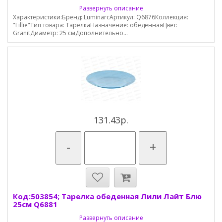
Развернуть описание
Характеристики:Бренд: LuminarcАртикул: Q6876Коллекция:
"Lillie"Тип товара: ТарелкаНазначение: обеденнаяЦвет:
GranitДиаметр: 25 смДополнительно...
131.43р.
-
+
Код:503854; Тарелка обеденная Лили Лайт Блю
25см Q6881
Развернуть описание