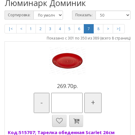
Люминарк Доминик
Сортировка:
Показать:
|<
<
1
2
3
4
5
6
7
8
>
>|
Показано с 301 по 350 из 389 (всего 8 страниц)
269.70р.
-
+
Код:515707; Тарелка обеденная Scarlet 26см