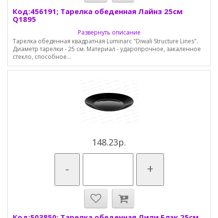
Код:456191; Тарелка обеденная Лайнз 25см
Q1895
Развернуть описание
Тарелка обеденная квадратная Luminarc "Diwali Structure Lines".
Диаметр тарелки - 25 см. Материал - ударопрочное, закаленное
стекло, способное...
148.23р.
-
+
Код:503850; Тарелка обеденная Лили Блэк 25см