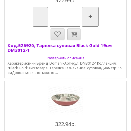
372.69р.
-
+
Код:526920; Тарелка суповая Black Gold 19см
DM3012-1
Развернуть описание
Характеристики:Бренд: DomenikАртикул: DM3012-1Коллекция:
"Black Gold"Тип товара: ТарелкаНазначение: суповаяДиаметр: 19
смДополнительно: можно ...
322.94р.