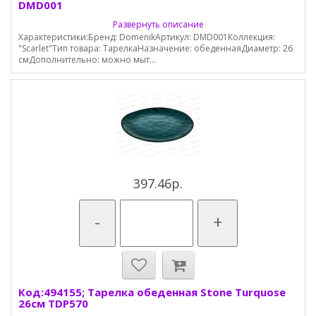
DMD001
Развернуть описание
Характеристики:Бренд: DomenikАртикул: DMD001Коллекция:
"Scarlet"Тип товара: ТарелкаНазначение: обеденнаяДиаметр: 26
смДополнительно: можно мыт...
397.46р.
-
+
Код:494155; Тарелка обеденная Stone Turquose
26см TDP570