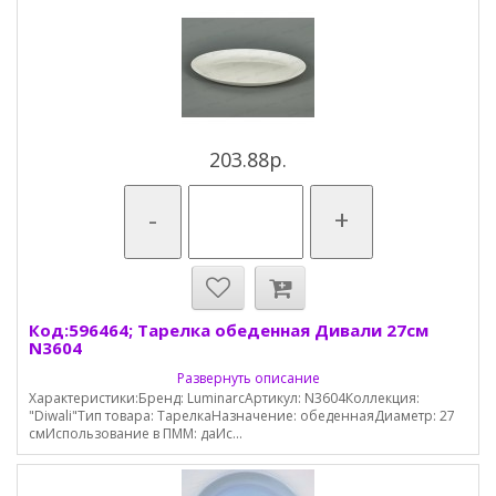
203.88р.
-
+
Код:596464; Тарелка обеденная Дивали 27см
N3604
Развернуть описание
Характеристики:Бренд: LuminarcАртикул: N3604Коллекция:
"Diwali"Тип товара: ТарелкаНазначение: обеденнаяДиаметр: 27
смИспользование в ПММ: даИс...