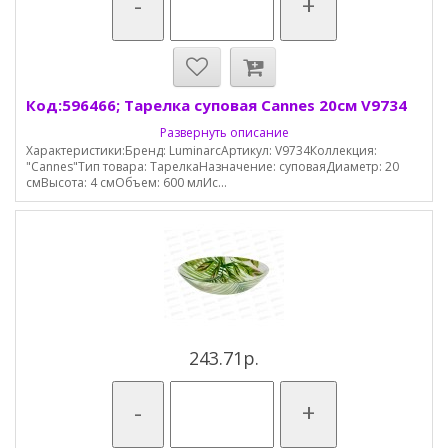
-
+
Код:596466; Тарелка суповая Cannes 20см V9734
Развернуть описание
Характеристики:Бренд: LuminarcАртикул: V9734Коллекция:
"Cannes"Тип товара: ТарелкаНазначение: суповаяДиаметр: 20
смВысота: 4 смОбъем: 600 млИс...
243.71р.
-
+