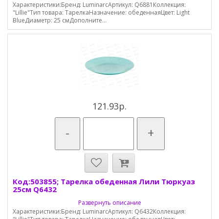
Характеристики:Бренд: LuminarcАртикул: Q6881Коллекция:
"Lillie"Тип товара: ТарелкаНазначение: обеденнаяЦвет: Light
BlueДиаметр: 25 смДополните...
121.93р.
-
+
Код:503855; Тарелка обеденная Лили Тюркуаз
25см Q6432
Развернуть описание
Характеристики:Бренд: LuminarcАртикул: Q6432Коллекция: