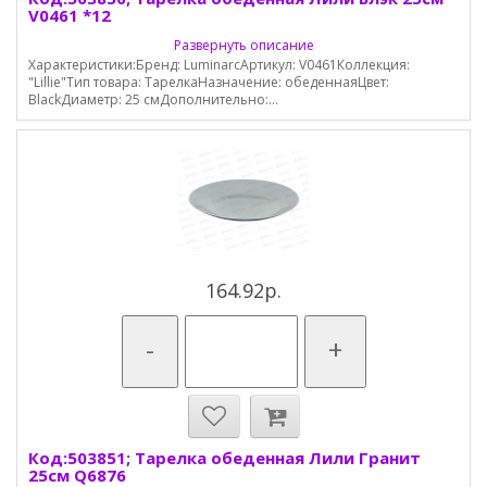
V0461 *12
Развернуть описание
Характеристики:Бренд: LuminarcАртикул: V0461Коллекция:
"Lillie"Тип товара: ТарелкаНазначение: обеденнаяЦвет:
BlackДиаметр: 25 смДополнительно:...
164.92р.
-
+
Код:503851; Тарелка обеденная Лили Гранит
25см Q6876