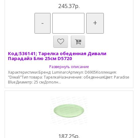
245.37р.
-
+
Код:536141; Тарелка обеденная Дивали
Парадайз Блю 25см D5720
Развернуть описание
Характеристики:Бренд: LuminarcАртикул: D6905Коллекция:
"Diwali"Тип товара: ТарелкаНазначение: обеденнаяЦвет: Paradise
BlueДиаметр: 25 смДополн...
187.25р.