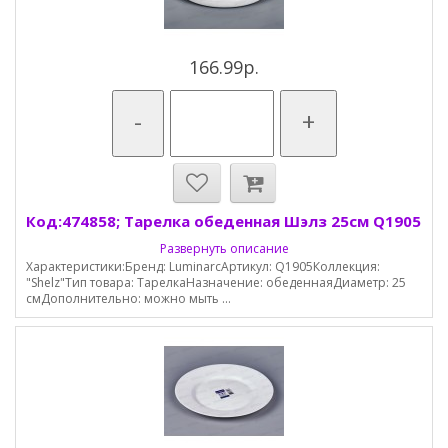
166.99р.
-
+
Код:474858; Тарелка обеденная Шэлз 25см Q1905
Развернуть описание
Характеристики:Бренд: LuminarcАртикул: Q1905Коллекция:
"Shelz"Тип товара: ТарелкаНазначение: обеденнаяДиаметр: 25
смДополнительно: можно мыть ...