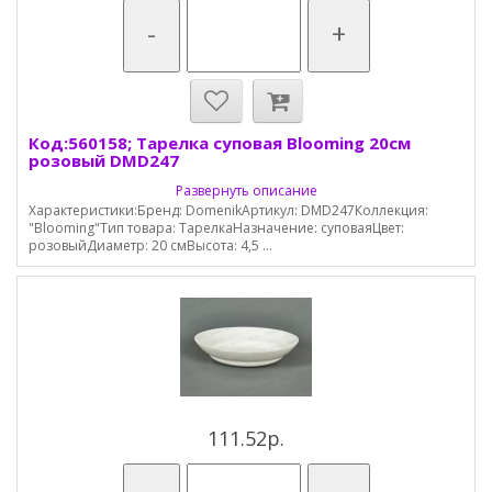
-
+
Код:560158; Тарелка суповая Blooming 20см
розовый DMD247
Развернуть описание
Характеристики:Бренд: DomenikАртикул: DMD247Коллекция:
"Blooming"Тип товара: ТарелкаНазначение: суповаяЦвет:
розовыйДиаметр: 20 смВысота: 4,5 ...
111.52р.