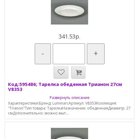
341.53р.
-
+
Код:595486; Тарелка обеденная Трианон 27см
V8353
Развернуть описание
Характеристики:Бренд: LuminarcАртикул: V8353Коллекция:
"Trianon"Тип товара: ТарелкаНазначение: обеденнаяДиаметр: 27
смДополнительно: можно мыт...