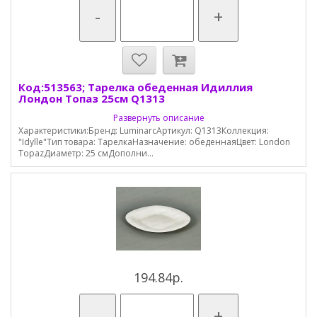
-
+
Код:513563; Тарелка обеденная Идиллия
Лондон Топаз 25см Q1313
Развернуть описание
Характеристики:Бренд: LuminarcАртикул: Q1313Коллекция:
"Idylle"Тип товара: ТарелкаНазначение: обеденнаяЦвет: London
TopazДиаметр: 25 смДополни...
194.84р.
-
+