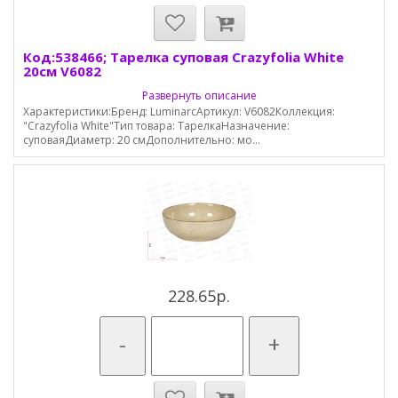
Код:538466; Тарелка суповая Crazyfolia White
20см V6082
Развернуть описание
Характеристики:Бренд: LuminarcАртикул: V6082Коллекция:
"Crazyfolia White"Тип товара: ТарелкаНазначение:
суповаяДиаметр: 20 смДополнительно: мо...
228.65р.
-
+