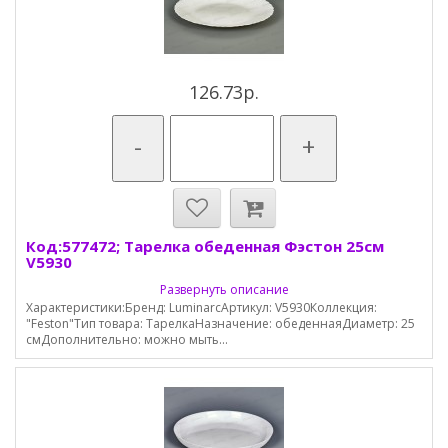
126.73р.
-
+
Код:577472; Тарелка обеденная Фэстон 25см
V5930
Развернуть описание
Характеристики:Бренд: LuminarcАртикул: V5930Коллекция:
"Feston"Тип товара: ТарелкаНазначение: обеденнаяДиаметр: 25
смДополнительно: можно мыть...