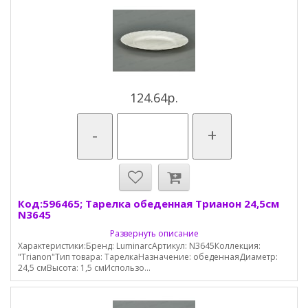
124.64р.
-
+
Код:596465; Тарелка обеденная Трианон 24,5см
N3645
Развернуть описание
Характеристики:Бренд: LuminarcАртикул: N3645Коллекция:
"Trianon"Тип товара: ТарелкаНазначение: обеденнаяДиаметр:
24,5 смВысота: 1,5 смИспользо...