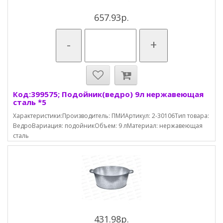
657.93р.
-
+
Код:399575; Подойник(ведро) 9л нержавеющая
сталь *5
Характеристики:Производитель: ПМИАртикул: 2-30106Тип товара:
ВедроВариация: подойникОбъем: 9 лМатериал: нержавеющая
cталь
431.98р.