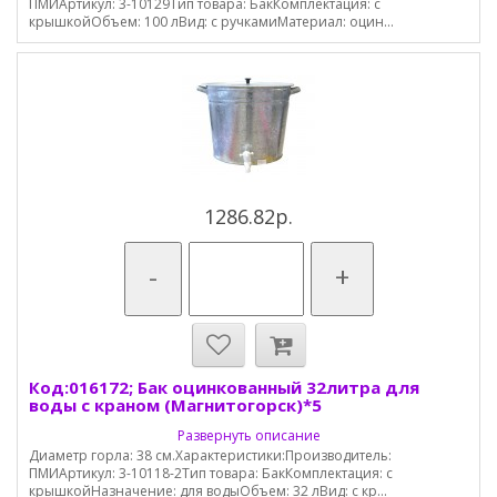
ПМИАртикул: 3-10129Тип товара: БакКомплектация: с
крышкойОбъем: 100 лВид: с ручкамиМатериал: оцин...
1286.82р.
-
+
Код:016172; Бак оцинкованный 32литра для
воды с краном (Магнитогорск)*5
Развернуть описание
Диаметр горла: 38 см.Характеристики:Производитель:
ПМИАртикул: 3-10118-2Тип товара: БакКомплектация: с
крышкойНазначение: для водыОбъем: 32 лВид: с кр...