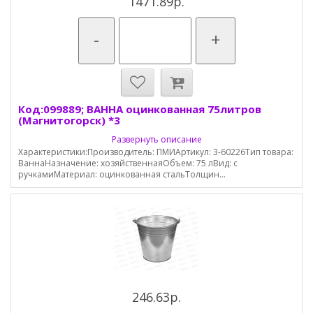
1471.89р.
-
+
Код:099889; ВАННА оцинкованная 75литров
(Магнитогорск) *3
Развернуть описание
Характеристики:Производитель: ПМИАртикул: 3-60226Тип товара:
ВаннаНазначение: хозяйственнаяОбъем: 75 лВид: с
ручкамиМатериал: оцинкованная стальТолщин...
246.63р.