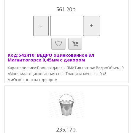
561.20р.
-
+
Код:542410; ВЕДРО оцинкованное 9л
Магнитогорск 0,45мм с декором
Характеристики:Производитель: ПМИТип товара: ВедроОбъем: 9
лМатериал: оцинкованная стальТолщина металла: 0,45
ммОсобенность: с декором
235.17р.