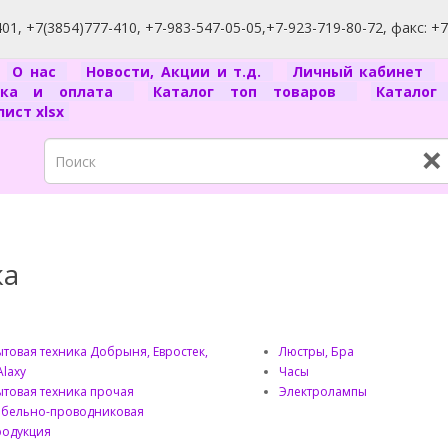
1, +7(3854)777-410, +7-983-547-05-05,+7-923-719-80-72, факс: +
я
О нас
Новости, Акции и т.д.
Личный кабинет
вка и оплата
Каталог топ товаров
Катало
ист xlsx
×
ка
товая техника Добрыня, Евростек,
Люстры, Бра
laxy
Часы
товая техника прочая
Электролампы
абельно-проводниковая
родукция