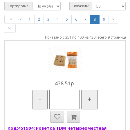
Сортировка:
Показать:
|<
<
1
2
3
4
5
6
7
8
9
>
>|
Показано с 351 по 400 из 430 (всего 9 страниц)
438.51р.
-
+
Код:451904; Розетка TDM четырехместная