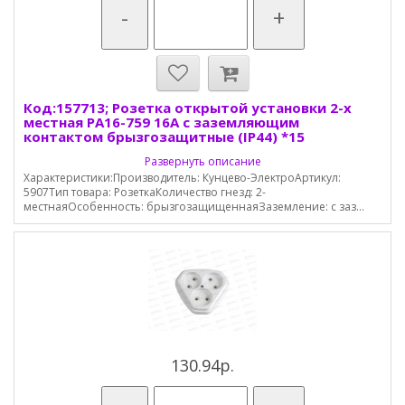
-
+
Код:157713; Розетка открытой установки 2-х
местная РА16-759 16А с заземляющим
контактом брызгозащитные (IP44) *15
Развернуть описание
Характеристики:Производитель: Кунцево-ЭлектроАртикул:
5907Тип товара: РозеткаКоличество гнезд: 2-
местнаяОсобенность: брызгозащищеннаяЗаземление: с заз...
130.94р.