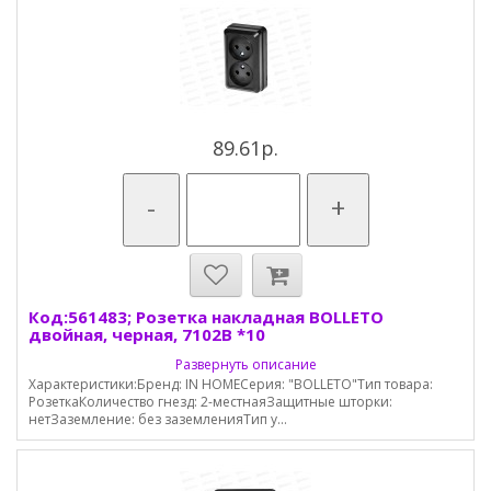
89.61р.
-
+
Код:561483; Розетка накладная BOLLETO
двойная, черная, 7102B *10
Развернуть описание
Характеристики:Бренд: IN HOMEСерия: "BOLLETO"Тип товара:
РозеткаКоличество гнезд: 2-местнаяЗащитные шторки:
нетЗаземление: без заземленияТип у...