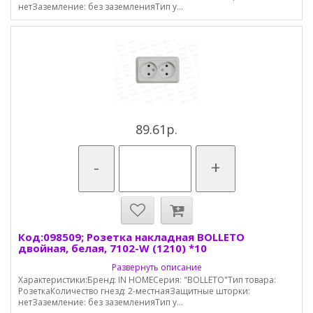
нетЗаземление: без заземленияТип у...
89.61р.
-
+
Код:098509; Розетка накладная BOLLETO
двойная, белая, 7102-W (1210) *10
Развернуть описание
Характеристики:Бренд: IN HOMEСерия: "BOLLETO"Тип товара:
РозеткаКоличество гнезд: 2-местнаяЗащитные шторки:
нетЗаземление: без заземленияТип у...