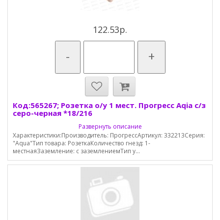
122.53р.
-
+
Код:565267; Розетка о/у 1 мест. Прогресс Aqia с/з
серо-черная *18/216
Развернуть описание
Характеристики:Производитель: ПрогрессАртикул: 332213Серия:
"Aqua"Тип товара: РозеткаКоличество гнезд: 1-
местнаяЗаземление: с заземлениемТип у...