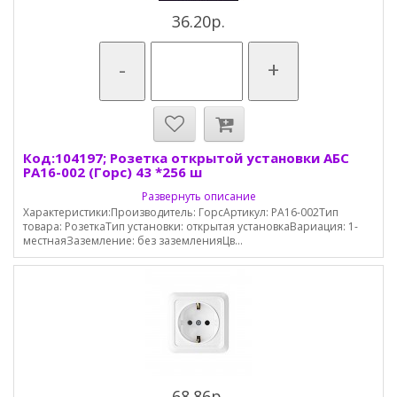
36.20р.
-
+
Код:104197; Розетка открытой установки АБС
РА16-002 (Горс) 43 *256 ш
Развернуть описание
Характеристики:Производитель: ГорсАртикул: РА16-002Тип
товара: РозеткаТип установки: открытая установкаВариация: 1-
местнаяЗаземление: без заземленияЦв...
68.86р.