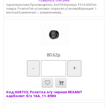
Развернуть описание
Характеристики:Производитель: БелТИЗАртикул: РА16-004Тип
товара: РозеткаТип установки: открытая установкаВариация: 1-
местнаяЗаземление: с заземлениемЦ...
80.62р.
-
+
Код:608733; Розетка о/у черная REXANT
карболит б/з 16А, 11-8980