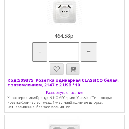
464.58р.
-
+
Код:509375; Розетка одинарная CLASSICO белая,
с заземлением, 2147 с 2 USB *10
Развернуть описание
Характеристики:Бренд: IN HOMEСерия: "Classico"Тип товара:
РозеткаКоличество гнезд: 1-местнаяЗащитные шторки:
нетЗаземление: без заземленияТип ...