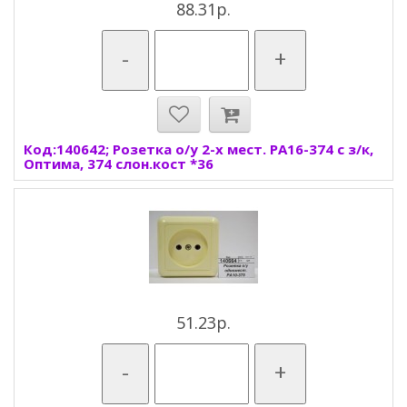
88.31р.
-
+
Код:140642; Розетка о/у 2-х мест. РА16-374 с з/к,
Оптима, 374 слон.кост *36
51.23р.
-
+