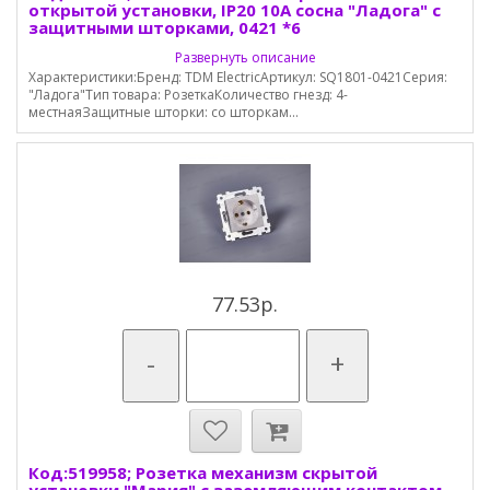
открытой установки, IP20 10А сосна "Ладога" с
защитными шторками, 0421 *6
Развернуть описание
Характеристики:Бренд: TDM ElectricАртикул: SQ1801-0421Серия:
"Ладога"Тип товара: РозеткаКоличество гнезд: 4-
местнаяЗащитные шторки: со шторкам...
77.53р.
-
+
Код:519958; Розетка механизм скрытой