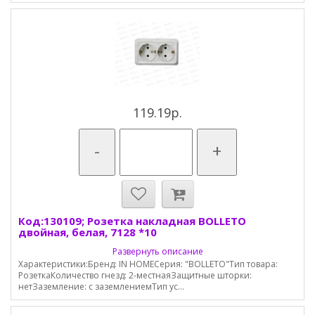
119.19р.
-
+
Код:130109; Розетка накладная BOLLETO
двойная, белая, 7128 *10
Развернуть описание
Характеристики:Бренд: IN HOMEСерия: "BOLLETO"Тип товара:
РозеткаКоличество гнезд: 2-местнаяЗащитные шторки:
нетЗаземление: с заземлениемТип ус...