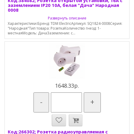
Код:384082; Розетка открытой установки, 16А с
заземлением IP20 10А, белая "Дача" Народная
0008
Развернуть описание
Характеристики:Бренд: TDM ElectricАртикул: SQ1824-0008Серия:
"Народная"Тип товара: РозеткаКоличество гнезд: 1-
местнаяМодель: ДачаЗаземление: с...
1648.33р.
-
+
Код:266302; Розетка радиоуправляемая с