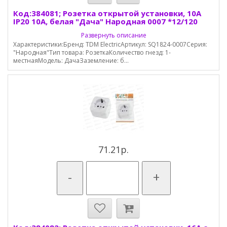
Код:384081; Розетка открытой установки, 10А
IP20 10А, белая "Дача" Народная 0007 *12/120
Развернуть описание
Характеристики:Бренд: TDM ElectricАртикул: SQ1824-0007Серия:
"Народная"Тип товара: РозеткаКоличество гнезд: 1-
местнаяМодель: ДачаЗаземление: б...
71.21р.
-
+