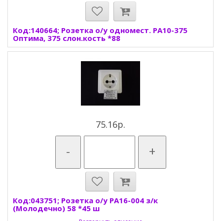
Код:140664; Розетка о/у одномест. РА10-375
Оптима, 375 слон.кость *88
75.16р.
-
+
Код:043751; Розетка о/у РА16-004 з/к
(Молодечно) 58 *45 ш