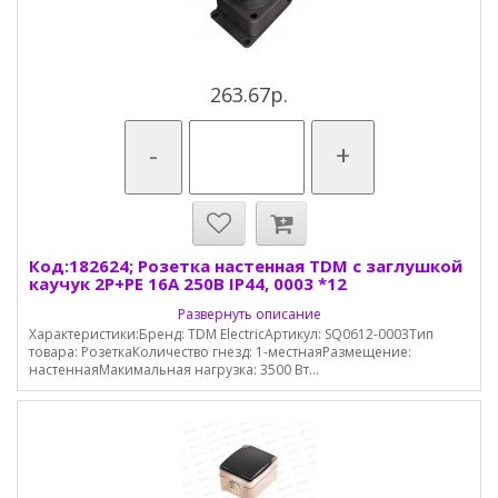
263.67р.
-
+
Код:182624; Розетка настенная TDM с заглушкой
каучук 2P+PE 16А 250В IP44, 0003 *12
Развернуть описание
Характеристики:Бренд: TDM ElectricАртикул: SQ0612-0003Тип
товара: РозеткаКоличество гнезд: 1-местнаяРазмещение:
настеннаяМакимальная нагрузка: 3500 Вт...