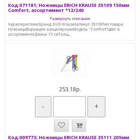
Код:071181; Ножницы ERICH KRAUSE 35109 150мм
Comfort, ассортимент *12/240
Развернуть описание
Характеристики:Бренд: Erich KrauseАртикул: 35109Тип товара:
НожницыВариация: канцелярскиеМодель: "Comfort"Цвет: в
ассортиментеДлина: 15 смТолщ...
253.18р.
-
+
Код:009773; Ножницы ERICH KRAUSE 35111 205мм