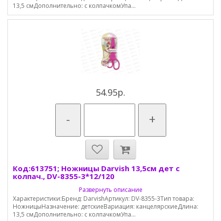
13,5 смДополнительно: с колпачкомУпа...
54.95р.
-
+
Код:613751; Ножницы Darvish 13,5см дет с
колпач., DV-8355-3*12/120
Развернуть описание
Характеристики:Бренд: DarvishАртикул: DV-8355-3Тип товара:
НожницыНазначение: детскиеВариация: канцелярскиеДлина:
13,5 смДополнительно: с колпачкомУпа...