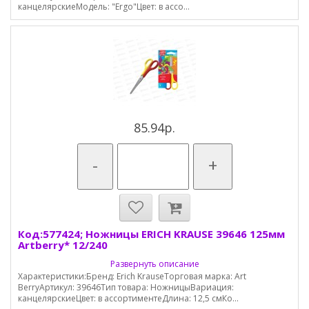
канцелярскиеМодель: "Ergo"Цвет: в ассо...
85.94р.
-
+
Код:577424; Ножницы ERICH KRAUSE 39646 125мм
Artberry* 12/240
Развернуть описание
Характеристики:Бренд: Erich KrauseТорговая марка: Art
BerryАртикул: 39646Тип товара: НожницыВариация:
канцелярскиеЦвет: в ассортиментеДлина: 12,5 смКо...