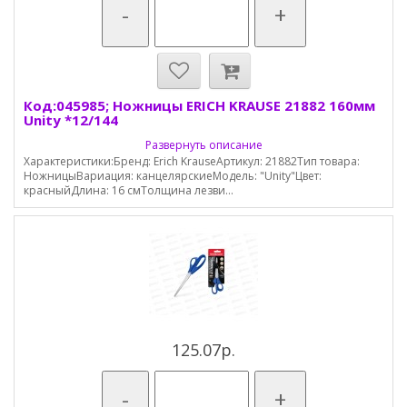
-
+
Код:045985; Ножницы ERICH KRAUSE 21882 160мм
Unity *12/144
Развернуть описание
Характеристики:Бренд: Erich KrauseАртикул: 21882Тип товара:
НожницыВариация: канцелярскиеМодель: "Unity"Цвет:
красныйДлина: 16 смТолщина лезви...
125.07р.
-
+