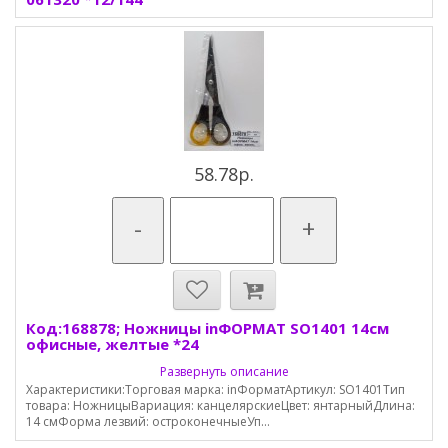
58.78р.
-
+
Код:168878; Ножницы inФОРМАТ SO1401 14см
офисные, желтые *24
Развернуть описание
Характеристики:Торговая марка: inФорматАртикул: SO1401Тип
товара: НожницыВариация: канцелярскиеЦвет: янтарныйДлина:
14 смФорма лезвий: остроконечныеУп...