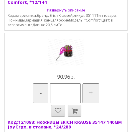
Comfort, *12/144
Развернуть описание
Характеристики:Бренд: Erich KrauseАртикул: 35111Тип товара:
НожницыВариация: канцелярскиеМодель: "Comfort"Цвет: в
ассортиментеДлина: 20,5 смТо...
90.96р.
-
+
Код:121083; Ножницы ERICH KRAUSE 35147 140мм
Joy Ergo, в стакане, *24/288