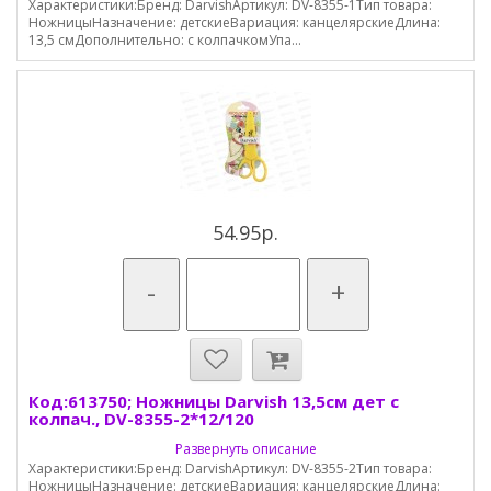
Характеристики:Бренд: DarvishАртикул: DV-8355-1Тип товара:
НожницыНазначение: детскиеВариация: канцелярскиеДлина:
13,5 смДополнительно: с колпачкомУпа...
54.95р.
-
+
Код:613750; Ножницы Darvish 13,5см дет с
колпач., DV-8355-2*12/120
Развернуть описание
Характеристики:Бренд: DarvishАртикул: DV-8355-2Тип товара:
НожницыНазначение: детскиеВариация: канцелярскиеДлина: