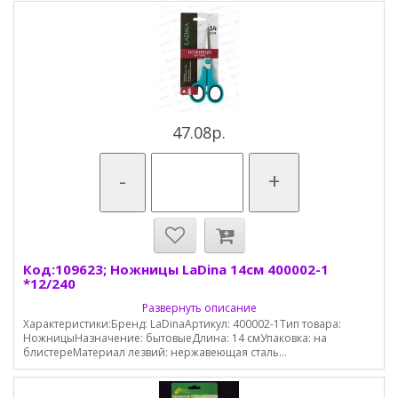
47.08р.
-
+
Код:109623; Ножницы LaDina 14см 400002-1
*12/240
Развернуть описание
Характеристики:Бренд: LaDinaАртикул: 400002-1Тип товара:
НожницыНазначение: бытовыеДлина: 14 смУпаковка: на
блистереМатериал лезвий: нержавеющая сталь...