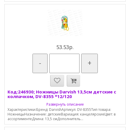
53.53р.
-
+
Код:246930; Ножницы Darvish 13,5см детские с
колпачком, DV-8355 *12/120
Развернуть описание
Характеристики:Бренд: DarvishАртикул: DV-8355Тип товара:
НожницыНазначение: детскиеВариация: канцелярскиеЦвет: в
ассортиментеДлина: 13,5 смДополнитель...