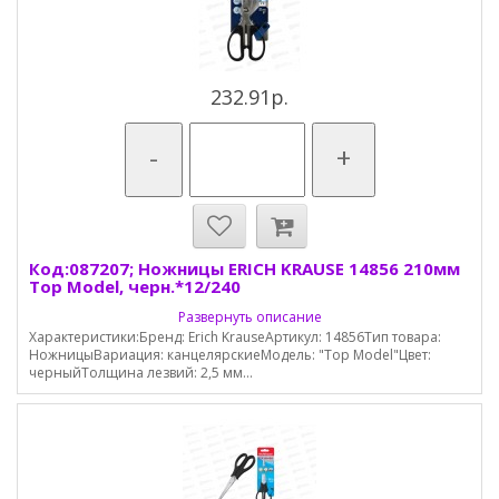
232.91р.
-
+
Код:087207; Ножницы ERICH KRAUSE 14856 210мм
Top Model, черн.*12/240
Развернуть описание
Характеристики:Бренд: Erich KrauseАртикул: 14856Тип товара:
НожницыВариация: канцелярскиеМодель: "Top Model"Цвет:
черныйТолщина лезвий: 2,5 мм...