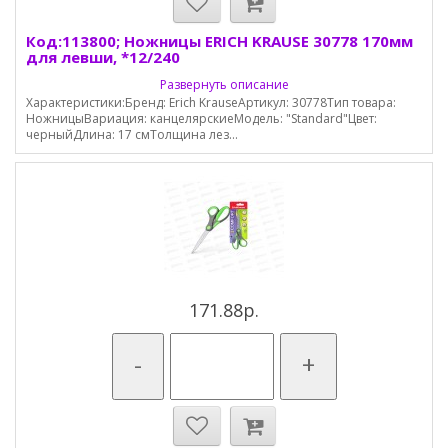
Код:113800; Ножницы ERICH KRAUSE 30778 170мм
для левши, *12/240
Развернуть описание
Характеристики:Бренд: Erich KrauseАртикул: 30778Тип товара:
НожницыВариация: канцелярскиеМодель: "Standard"Цвет:
черныйДлина: 17 смТолщина лез...
171.88р.
-
+