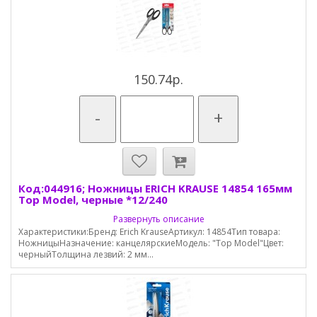
150.74р.
-
+
Код:044916; Ножницы ERICH KRAUSE 14854 165мм
Top Model, черные *12/240
Развернуть описание
Характеристики:Бренд: Erich KrauseАртикул: 14854Тип товара:
НожницыНазначение: канцелярскиеМодель: "Top Model"Цвет:
черныйТолщина лезвий: 2 мм...