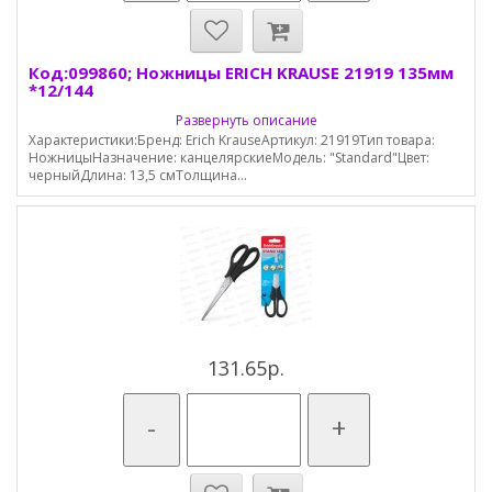
Код:099860; Ножницы ERICH KRAUSE 21919 135мм
*12/144
Развернуть описание
Характеристики:Бренд: Erich KrauseАртикул: 21919Тип товара:
НожницыНазначение: канцелярскиеМодель: "Standard"Цвет:
черныйДлина: 13,5 смТолщина...
131.65р.
-
+