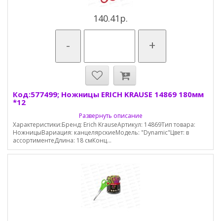
140.41р.
-
+
Код:577499; Ножницы ERICH KRAUSE 14869 180мм
*12
Развернуть описание
Характеристики:Бренд: Erich KrauseАртикул: 14869Тип товара:
НожницыВариация: канцелярскиеМодель: "Dynamic"Цвет: в
ассортиментеДлина: 18 смКонц...