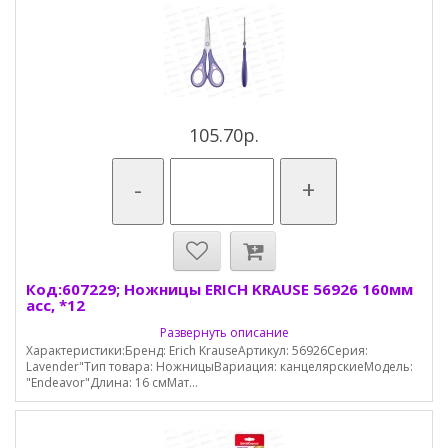
105.70р.
-
+
Код:607229; Ножницы ERICH KRAUSE 56926 160мм
асс, *12
Развернуть описание
Характеристики:Бренд: Erich KrauseАртикул: 56926Серия:
Lavender"Тип товара: НожницыВариация: канцелярскиеМодель:
"Endeavor"Длина: 16 смМат...