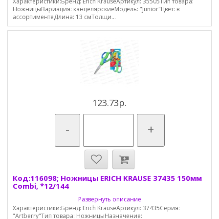
Характеристики:Бренд: Erich KrauseАртикул: 35505Тип товара:
НожницыВариация: канцелярскиеМодель: "Junior"Цвет: в
ассортиментеДлина: 13 смТолщи...
123.73р.
-
+
Код:116098; Ножницы ERICH KRAUSE 37435 150мм
Combi, *12/144
Развернуть описание
Характеристики:Бренд: Erich KrauseАртикул: 37435Серия:
"Artberry"Тип товара: НожницыНазначение: