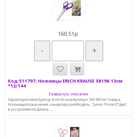
160.51р.
-
+
Код:511797; Ножницы ERICH KRAUSE 58196 13см
*12/144
Развернуть описание
Характеристики:Бренд: Erich KrauseАртикул: 58196Тип товара:
НожницыНазначение: канцелярскиеМодель: "Junior Protect"Цвет:
в ассортиментеДлина: ...