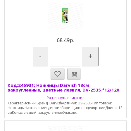
68.49р.
-
+
Код:246931; Ножницы Darvish 13см
закругленные, цветные лезвия, DV-2535 *12/120
Развернуть описание
Характеристики:Бренд: DarvishАртикул: DV-2535Тип товара:
НожницыНазначение: детскиеВариация: канцелярскиеДлина: 13
смКонцы лезвий: закругленныеУпаковк...