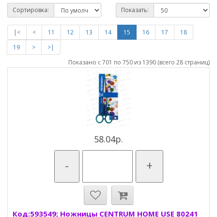
Сортировка:
Показать:
|<
<
11
12
13
14
15
16
17
18
19
>
>|
Показано с 701 по 750 из 1390 (всего 28 страниц)
58.04р.
-
+
Код:593549; Ножницы CENTRUM HOME USE 80241