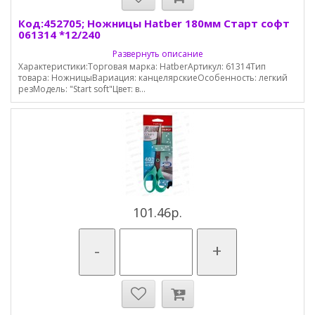
Код:452705; Ножницы Hatber 180мм Старт софт
061314 *12/240
Развернуть описание
Характеристики:Торговая марка: HatberАртикул: 61314Тип
товара: НожницыВариация: канцелярскиеОсобенность: легкий
резМодель: "Start soft"Цвет: в...
101.46р.
-
+