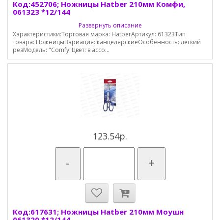
Код:452706; Ножницы Hatber 210мм Комфи,
061323 *12/144
Развернуть описание
Характеристики:Торговая марка: HatberАртикул: 61323Тип
товара: НожницыВариация: канцелярскиеОсобенность: легкий
резМодель: "Comfy"Цвет: в ассо...
123.54р.
-
+
Код:617631; Ножницы Hatber 210мм Моушн
061320 *12/144