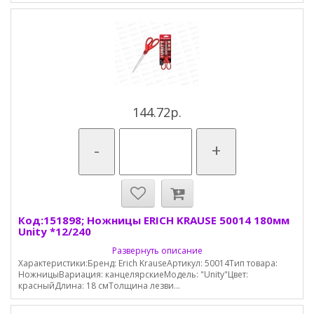
144.72р.
-
+
Код:151898; Ножницы ERICH KRAUSE 50014 180мм
Unity *12/240
Развернуть описание
Характеристики:Бренд: Erich KrauseАртикул: 50014Тип товара:
НожницыВариация: канцелярскиеМодель: "Unity"Цвет:
красныйДлина: 18 смТолщина лезви...