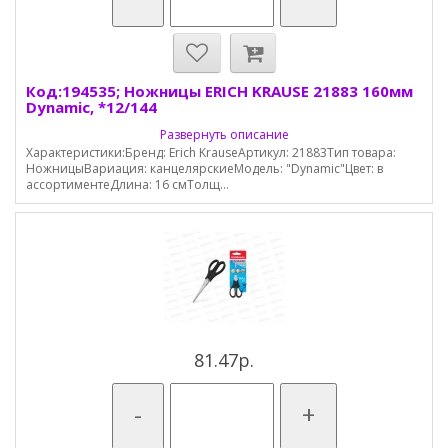
Код:194535; Ножницы ERICH KRAUSE 21883 160мм
Dynamic, *12/144
Развернуть описание
Характеристики:Бренд: Erich KrauseАртикул: 21883Тип товара:
НожницыВариация: канцелярскиеМодель: "Dynamic"Цвет: в
ассортиментеДлина: 16 смТолщ...
81.47р.
-
+