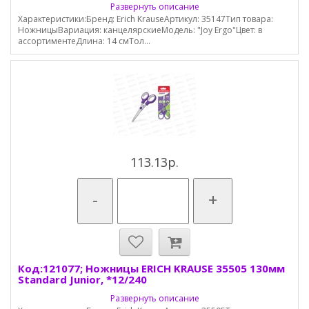
Развернуть описание
Характеристики:Бренд: Erich KrauseАртикул: 35147Тип товара:
НожницыВариация: канцелярскиеМодель: "Joy Ergo"Цвет: в
ассортиментеДлина: 14 смТол...
113.13р.
-
+
Код:121077; Ножницы ERICH KRAUSE 35505 130мм
Standard Junior, *12/240
Развернуть описание