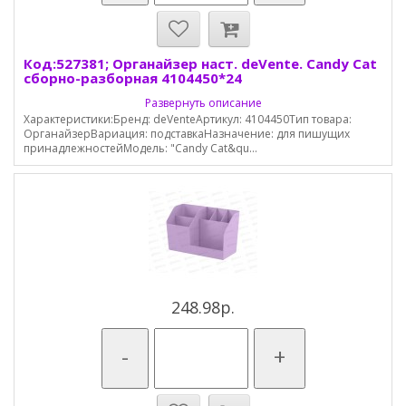
Код:527381; Органайзер наст. deVente. Candy Cat
сборно-разборная 4104450*24
Развернуть описание
Характеристики:Бренд: deVenteАртикул: 4104450Тип товара:
ОрганайзерВариация: подставкаНазначение: для пишущих
принадлежностейМодель: "Candy Cat&qu...
248.98р.
-
+