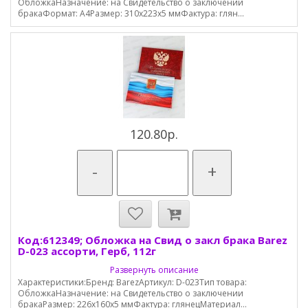
ОбложкаНазначение: на Свидетельство о заключении
бракаФормат: А4Размер: 310х223х5 ммФактура: глян...
120.80р.
-
+
Код:612349; Обложка на Свид о закл брака Barez
D-023 ассорти, Герб, 112г
Развернуть описание
Характеристики:Бренд: BarezАртикул: D-023Тип товара:
ОбложкаНазначение: на Свидетельство о заключении
бракаРазмер: 226х160х5 ммФактура: глянецМатериал...