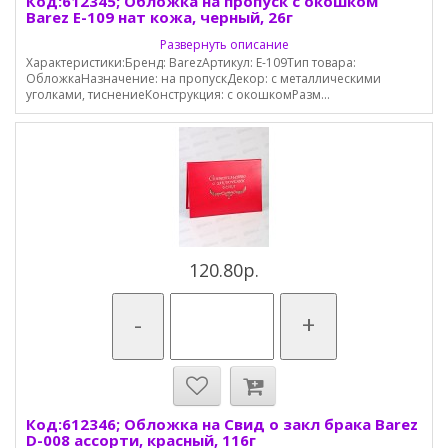
Код:612345; Обложка на пропуск с окошком
Barez E-109 нат кожа, черный, 26г
Развернуть описание
Характеристики:Бренд: BarezАртикул: E-109Тип товара:
ОбложкаНазначение: на пропускДекор: с металлическими
уголками, тиснениеКонструкция: с окошкомРазм...
120.80р.
-
+
Код:612346; Обложка на Свид о закл брака Barez
D-008 ассорти, красный, 116г