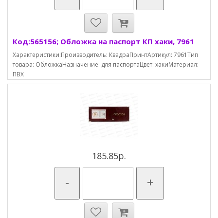
Код:565156; Обложка на паспорт КП хаки, 7961
Характеристики:Производитель: КвадраПринтАртикул: 7961Тип
товара: ОбложкаНазначение: для паспортаЦвет: хакиМатериал:
ПВХ
185.85р.
-
+