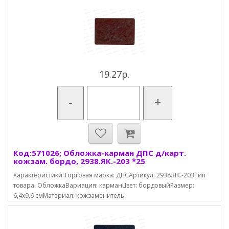
19.27р.
-
+
Код:571026; Обложка-карман ДПС д/карт.
кожзам. бордо, 2938.ЯК.-203 *25
Характеристики:Торговая марка: ДПСАртикул: 2938.ЯК.-203Тип
товара: ОбложкаВариация: карманЦвет: бордовыйРазмер:
6,4х9,6 смМатериал: кожзаменитель