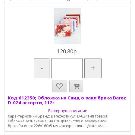
120.80р.
-
+
Код:612350; Обложка на Свид о закл брака Barez
D-024 ассорти, 112г
Развернуть описание
Характеристики:Бренд: BarezАртикул: D-024Тип товара:
ОбложкаНазначение: на Свидетельство о заключении
бракаРазмер: 226х160х5 ммФактура: глянецМатериал...