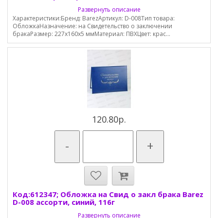
Развернуть описание
Характеристики:Бренд: BarezАртикул: D-008Тип товара:
ОбложкаНазначение: на Свидетельство о заключении
бракаРазмер: 227х160х5 ммМатериал: ПВХЦвет: крас...
120.80р.
-
+
Код:612347; Обложка на Свид о закл брака Barez
D-008 ассорти, синий, 116г
Развернуть описание