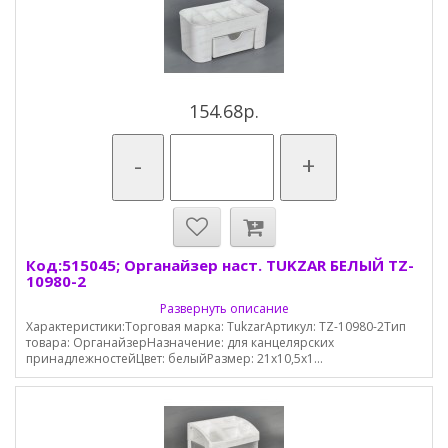
154.68р.
-
+
Код:515045; Органайзер наст. TUKZAR БЕЛЫЙ TZ-
10980-2
Развернуть описание
Характеристики:Торговая марка: TukzarАртикул: TZ-10980-2Тип
товара: ОрганайзерНазначение: для канцелярских
принадлежностейЦвет: белыйРазмер: 21х10,5х1...