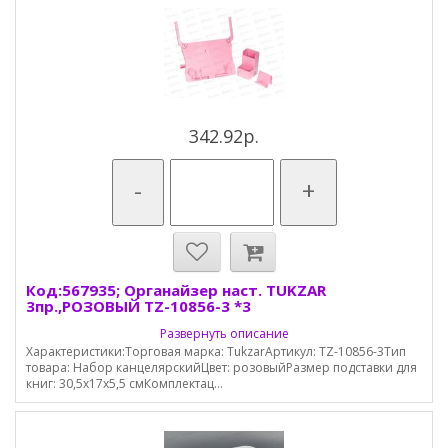
342.92р.
-
+
Код:567935; Органайзер наст. TUKZAR
3пр.,РОЗОВЫЙ TZ-10856-3 *3
Развернуть описание
Характеристики:Торговая марка: TukzarАртикул: TZ-10856-3Тип
товара: Набор канцелярскийЦвет: розовыйРазмер подставки для
книг: 30,5х17х5,5 смКомплектац...