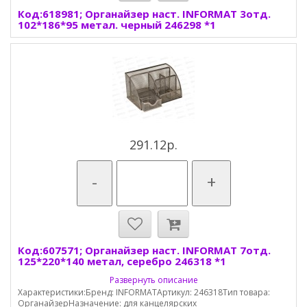
Код:618981; Органайзер наст. INFORMAT 3отд.
102*186*95 метал. черный 246298 *1
291.12р.
-
+
Код:607571; Органайзер наст. INFORMAT 7отд.
125*220*140 метал, серебро 246318 *1
Развернуть описание
Характеристики:Бренд: INFORMATАртикул: 246318Тип товара:
ОрганайзерНазначение: для канцелярских