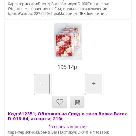
Характеристики:Бренд: BarezАртикул: D-008Тип товара:
ОбложкаНазначение: на Свидетельство о заключении
бракаРазмер: 227х160х5 ммМатериал: ПВХЦвет: сини...
195.14р.
-
+
Код:612351; Обложка на Свид о закл брака Barez
D-018 А4, ассорти, 210г
Развернуть описание
Характеристики:Бренд: BarezАртикул: D-018Тип товара: