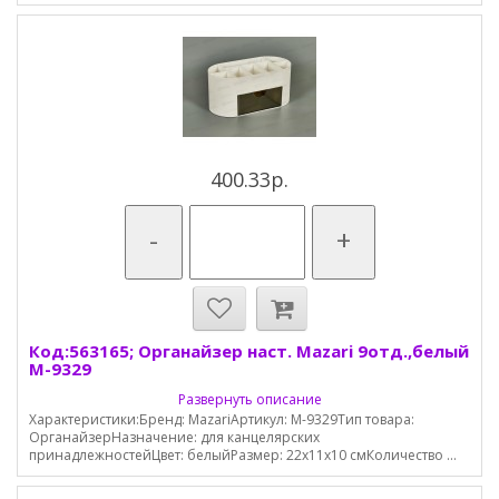
400.33р.
-
+
Код:563165; Органайзер наст. Mazari 9отд.,белый
M-9329
Развернуть описание
Характеристики:Бренд: MazariАртикул: М-9329Тип товара:
ОрганайзерНазначение: для канцелярских
принадлежностейЦвет: белыйРазмер: 22х11х10 смКоличество ...