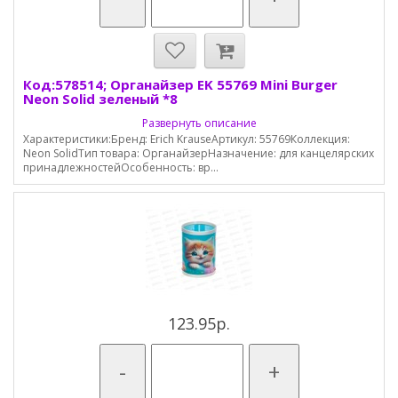
Код:578514; Органайзер EK 55769 Mini Burger
Neon Solid зеленый *8
Развернуть описание
Характеристики:Бренд: Erich KrauseАртикул: 55769Коллекция:
Neon SolidТип товара: ОрганайзерНазначение: для канцелярских
принадлежностейОсобенность: вр...
123.95р.
-
+