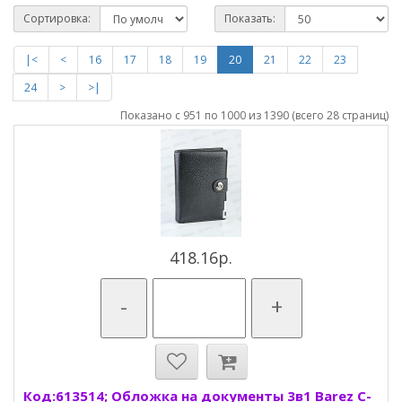
Сортировка:
Показать:
|<
<
16
17
18
19
20
21
22
23
24
>
>|
Показано с 951 по 1000 из 1390 (всего 28 страниц)
418.16р.
-
+
Код:613514; Обложка на документы 3в1 Barez C-