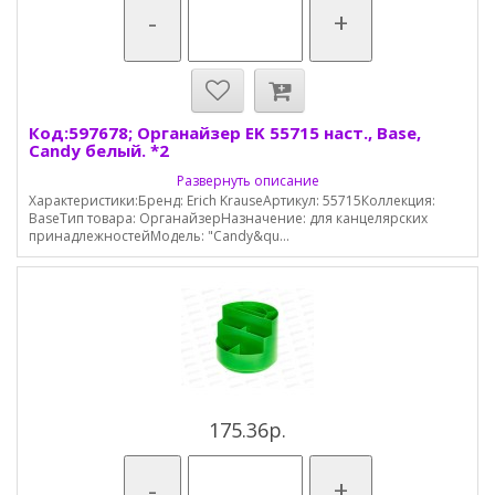
-
+
Код:597678; Органайзер EK 55715 наст., Base,
Candy белый. *2
Развернуть описание
Характеристики:Бренд: Erich KrauseАртикул: 55715Коллекция:
BaseТип товара: ОрганайзерНазначение: для канцелярских
принадлежностейМодель: "Candy&qu...
175.36р.
-
+