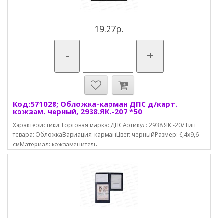
19.27р.
-
+
Код:571028; Обложка-карман ДПС д/карт.
кожзам. черный, 2938.ЯК.-207 *50
Характеристики:Торговая марка: ДПСАртикул: 2938.ЯК.-207Тип
товара: ОбложкаВариация: карманЦвет: черныйРазмер: 6,4х9,6
смМатериал: кожзаменитель