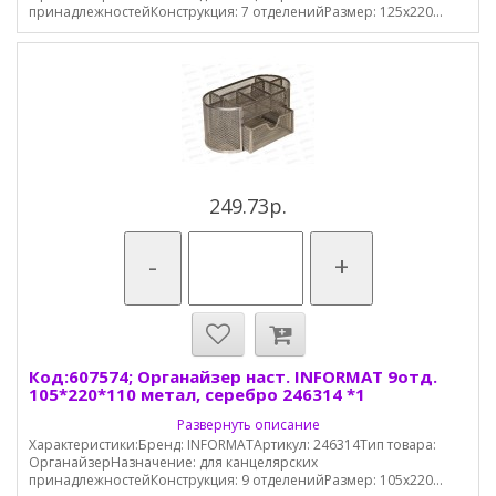
принадлежностейКонструкция: 7 отделенийРазмер: 125х220...
249.73р.
-
+
Код:607574; Органайзер наст. INFORMAT 9отд.
105*220*110 метал, серебро 246314 *1
Развернуть описание
Характеристики:Бренд: INFORMATАртикул: 246314Тип товара:
ОрганайзерНазначение: для канцелярских
принадлежностейКонструкция: 9 отделенийРазмер: 105х220...