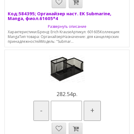
Код:584395; Органайзер наст. EK Submarine,
Manga, фиол.61605*4
Развернуть описание
Характеристики:Бренд: Erich KrauseАртикул: 601605Коллекция:
MangaТип товара: ОрганайзерНазначение: для канцелярских
принадлежностейМодель: "Submar...
282.54р.
-
+