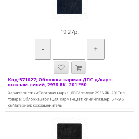
19.27р.
-
+
Код:571027; Обложка-карман ДПС д/карт.
кожзам. синий, 2938.ЯК.-201 *50
Характеристики:Торговая марка: ДПСАртикул: 2938.ЯК.-201Тип
товара: ОбложкаВариация: карманЦвет: синийРазмер: 6,4х9,6
смМатериал: кожзаменитель