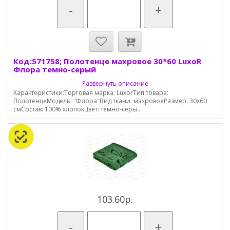
-
+
Код:571758; Полотенце махровое 30*60 LuxoR
Флора темно-серый
Развернуть описание
Характеристики:Торговая марка: LuxorТип товара:
ПолотенцеМодель: "Флора"Вид ткани: махровоеРазмер: 30х60
смСостав: 100% хлопокЦвет: темно-серы...
103.60р.
-
+