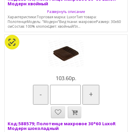
Модерн хвойный
Развернуть описание
Характеристики:Торговая марка: LuxorТип товара:
ПолотенцеМодель: "Модерн"Вид ткани: махровоеРазмер: 30х60
смСостав: 100% хлопокЦвет: хвойныйПл...
103.60р.
-
+
Код:588579; Полотенце махровое 30*60 LuxoR
Модерн шоколадный