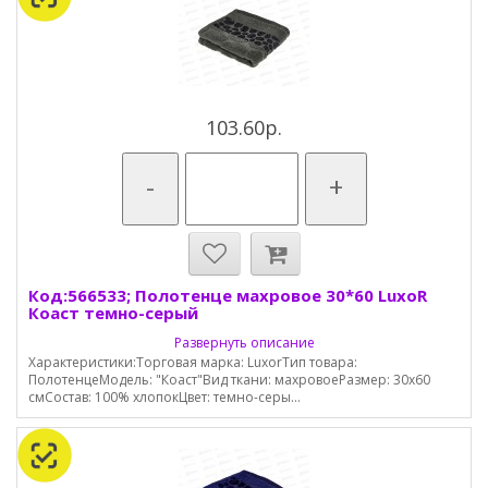
103.60р.
-
+
Код:566533; Полотенце махровое 30*60 LuxoR
Коаст темно-серый
Развернуть описание
Характеристики:Торговая марка: LuxorТип товара:
ПолотенцеМодель: "Коаст"Вид ткани: махровоеРазмер: 30х60
смСостав: 100% хлопокЦвет: темно-серы...