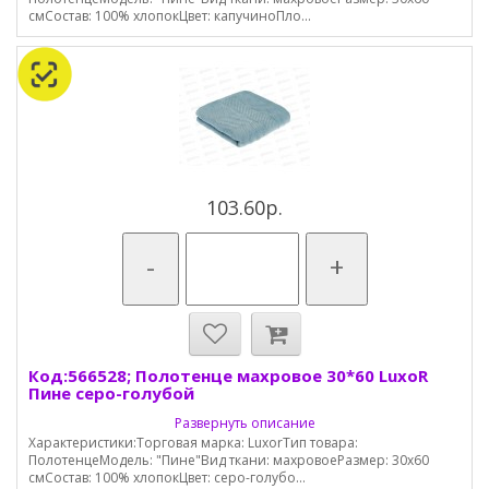
смСостав: 100% хлопокЦвет: капучиноПло...
103.60р.
-
+
Код:566528; Полотенце махровое 30*60 LuxoR
Пине серо-голубой
Развернуть описание
Характеристики:Торговая марка: LuxorТип товара:
ПолотенцеМодель: "Пине"Вид ткани: махровоеРазмер: 30х60
смСостав: 100% хлопокЦвет: серо-голубо...