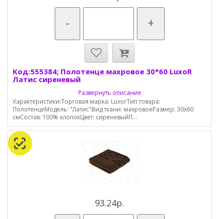
-
+
Код:555384; Полотенце махровое 30*60 LuxoR
Латис сиреневый
Развернуть описание
Характеристики:Торговая марка: LuxorТип товара:
ПолотенцеМодель: "Латис"Вид ткани: махровоеРазмер: 30х60
смСостав: 100% хлопокЦвет: сиреневыйП...
93.24р.