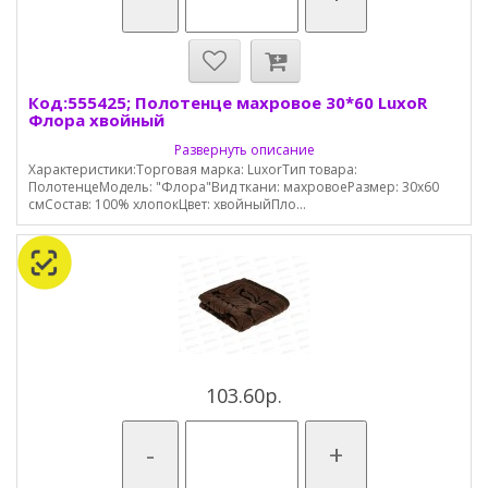
Код:555425; Полотенце махровое 30*60 LuxoR
Флора хвойный
Развернуть описание
Характеристики:Торговая марка: LuxorТип товара:
ПолотенцеМодель: "Флора"Вид ткани: махровоеРазмер: 30х60
смСостав: 100% хлопокЦвет: хвойныйПло...
103.60р.
-
+