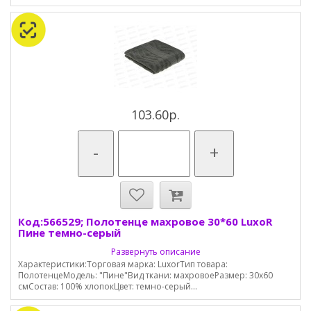
103.60р.
-
+
Код:566529; Полотенце махровое 30*60 LuxoR
Пине темно-серый
Развернуть описание
Характеристики:Торговая марка: LuxorТип товара:
ПолотенцеМодель: "Пине"Вид ткани: махровоеРазмер: 30х60
смСостав: 100% хлопокЦвет: темно-серый...