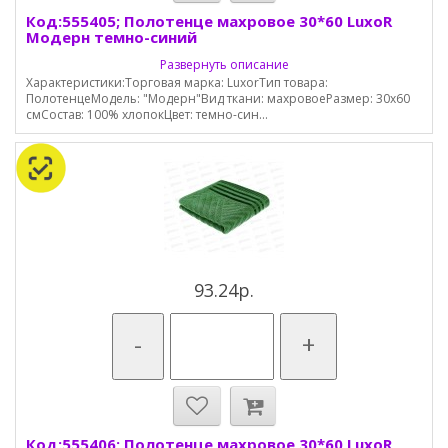
Код:555405; Полотенце махровое 30*60 LuxoR
Модерн темно-синий
Развернуть описание
Характеристики:Торговая марка: LuxorТип товара:
ПолотенцеМодель: "Модерн"Вид ткани: махровоеРазмер: 30х60
смСостав: 100% хлопокЦвет: темно-син...
93.24р.
-
+
Код:555406; Полотенце махровое 30*60 LuxoR