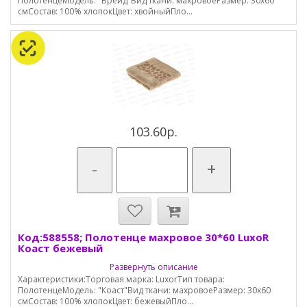
ПолотенцеМодель: "Брейд"Вид ткани: махровоеРазмер: 30х60
смСостав: 100% хлопокЦвет: хвойныйПло...
103.60р.
-
+
Код:588558; Полотенце махровое 30*60 LuxoR
Коаст бежевый
Развернуть описание
Характеристики:Торговая марка: LuxorТип товара:
ПолотенцеМодель: "Коаст"Вид ткани: махровоеРазмер: 30х60
смСостав: 100% хлопокЦвет: бежевыйПло...