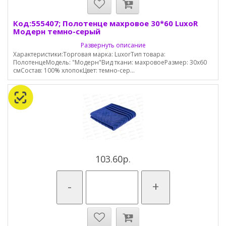
Код:555407; Полотенце махровое 30*60 LuxoR
Модерн темно-серый
Развернуть описание
Характеристики:Торговая марка: LuxorТип товара:
ПолотенцеМодель: "Модерн"Вид ткани: махровоеРазмер: 30х60
смСостав: 100% хлопокЦвет: темно-сер...
103.60р.
-
+