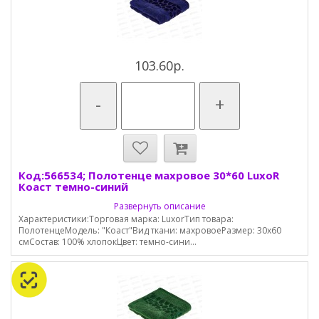
103.60р.
-
+
Код:566534; Полотенце махровое 30*60 LuxoR
Коаст темно-синий
Развернуть описание
Характеристики:Торговая марка: LuxorТип товара:
ПолотенцеМодель: "Коаст"Вид ткани: махровоеРазмер: 30х60
смСостав: 100% хлопокЦвет: темно-сини...