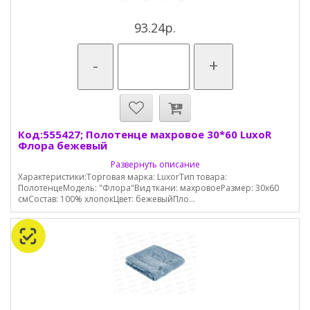
93.24р.
-
+
Код:555427; Полотенце махровое 30*60 LuxoR
Флора бежевый
Развернуть описание
Характеристики:Торговая марка: LuxorТип товара:
ПолотенцеМодель: "Флора"Вид ткани: махровоеРазмер: 30х60
смСостав: 100% хлопокЦвет: бежевыйПло...