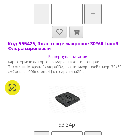
-
+
Код:555426; Полотенце махровое 30*60 LuxoR
Флора сиреневый
Развернуть описание
Характеристики:Торговая марка: LuxorТип товара:
ПолотенцеМодель: "Флора"Вид ткани: махровоеРазмер: 30х60
смСостав: 100% хлопокЦвет: сиреневыйП...
93.24р.