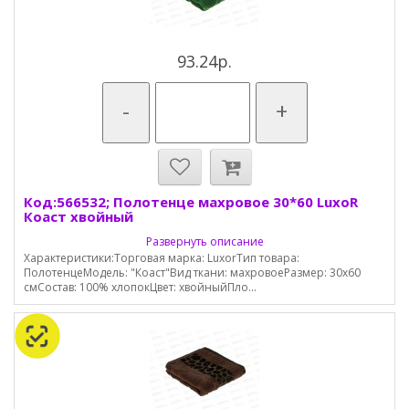
93.24р.
-
+
Код:566532; Полотенце махровое 30*60 LuxoR
Коаст хвойный
Развернуть описание
Характеристики:Торговая марка: LuxorТип товара:
ПолотенцеМодель: "Коаст"Вид ткани: махровоеРазмер: 30х60
смСостав: 100% хлопокЦвет: хвойныйПло...