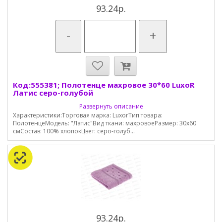
93.24р.
-
+
Код:555381; Полотенце махровое 30*60 LuxoR
Латис серо-голубой
Развернуть описание
Характеристики:Торговая марка: LuxorТип товара:
ПолотенцеМодель: "Латис"Вид ткани: махровоеРазмер: 30х60
смСостав: 100% хлопокЦвет: серо-голуб...
93.24р.