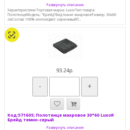
Развернуть описание
Характеристики:Торговая марка: LuxorТип товара:
ПолотенцеМодель: "Брейд"Вид ткани: махровоеРазмер: 30х60
смСостав: 100% хлопокЦвет: сиреневыйП...
93.24р.
-
+
Код:571605; Полотенце махровое 30*60 LuxoR
Брейд темно-серый
Развернуть описание