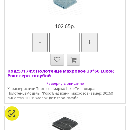
102.65р.
-
+
Код:571749; Полотенце махровое 30*60 LuxoR
Рокс серо-голубой
Развернуть описание
Характеристики:Торговая марка: LuxorТип товара:
ПолотенцеМодель: "Рокс"Вид ткани: махровоеРазмер: 30х60
смСостав: 100% хлопокЦвет: серо-голубо...