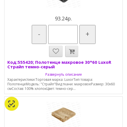
93.24р.
-
+
Код:555420; Полотенце махровое 30*60 LuxoR
Страйп темно-серый
Развернуть описание
Характеристики:Торговая марка: LuxorТип товара:
ПолотенцеМодель: "Страйп"Вид ткани: махровоеРазмер: 30х60
смСостав: 100% хлопокЦвет: темно-сер...