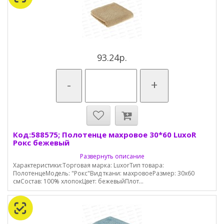
93.24р.
-
+
Код:588575; Полотенце махровое 30*60 LuxoR
Рокс бежевый
Развернуть описание
Характеристики:Торговая марка: LuxorТип товара:
ПолотенцеМодель: "Рокс"Вид ткани: махровоеРазмер: 30х60
смСостав: 100% хлопокЦвет: бежевыйПлот...