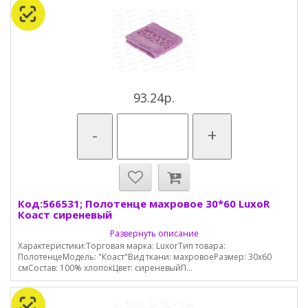
93.24р.
-
+
Код:566531; Полотенце махровое 30*60 LuxoR
Коаст сиреневый
Развернуть описание
Характеристики:Торговая марка: LuxorТип товара:
ПолотенцеМодель: "Коаст"Вид ткани: махровоеРазмер: 30х60
смСостав: 100% хлопокЦвет: сиреневыйП...