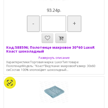
93.24р.
-
+
Код:588596; Полотенце махровое 30*60 LuxoR
Коаст шоколадный
Развернуть описание
Характеристики:Торговая марка: LuxorТип товара:
ПолотенцеМодель: "Коаст"Вид ткани: махровоеРазмер: 30х60
смСостав: 100% хлопокЦвет: шоколадный...