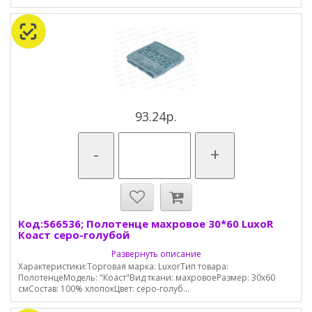
93.24р.
-
+
Код:566536; Полотенце махровое 30*60 LuxoR
Коаст серо-голубой
Развернуть описание
Характеристики:Торговая марка: LuxorТип товара:
ПолотенцеМодель: "Коаст"Вид ткани: махровоеРазмер: 30х60
смСостав: 100% хлопокЦвет: серо-голуб...