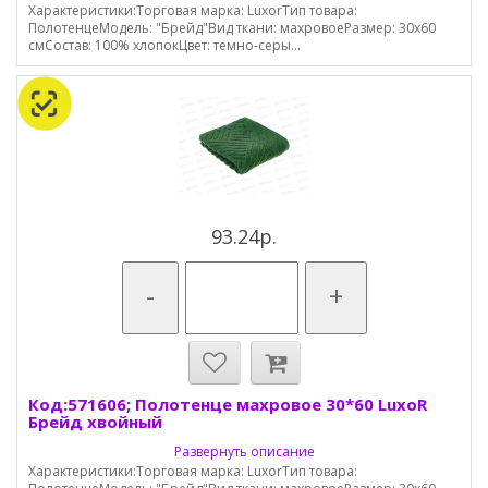
Характеристики:Торговая марка: LuxorТип товара:
ПолотенцеМодель: "Брейд"Вид ткани: махровоеРазмер: 30х60
смСостав: 100% хлопокЦвет: темно-серы...
93.24р.
-
+
Код:571606; Полотенце махровое 30*60 LuxoR
Брейд хвойный
Развернуть описание
Характеристики:Торговая марка: LuxorТип товара: