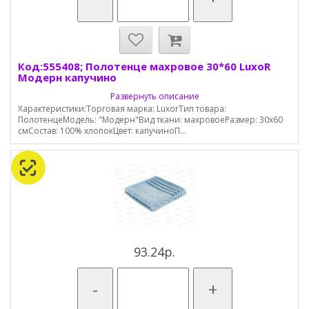
Код:555408; Полотенце махровое 30*60 LuxoR
Модерн капучино
Развернуть описание
Характеристики:Торговая марка: LuxorТип товара:
ПолотенцеМодель: "Модерн"Вид ткани: махровоеРазмер: 30х60
смСостав: 100% хлопокЦвет: капучиноП...
93.24р.
-
+