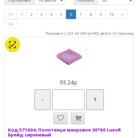
Сортировка:
Показать:
|<
<
2
3
4
5
6
7
8
9
10
>
>|
Показано с 251 по 300 из 602 (всего 13 страниц)
93.24р.
-
+
Код:571604; Полотенце махровое 30*60 LuxoR
Брейд сиреневый