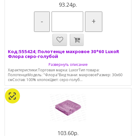
93.24р.
-
+
Код:555424; Полотенце махровое 30*60 LuxoR
Флора серо-голубой
Развернуть описание
Характеристики:Торговая марка: LuxorТип товара:
ПолотенцеМодель: "Флора"Вид ткани: махровоеРазмер: 30х60
смСостав: 100% хлопокЦвет: серо-голуб...
103.60р.