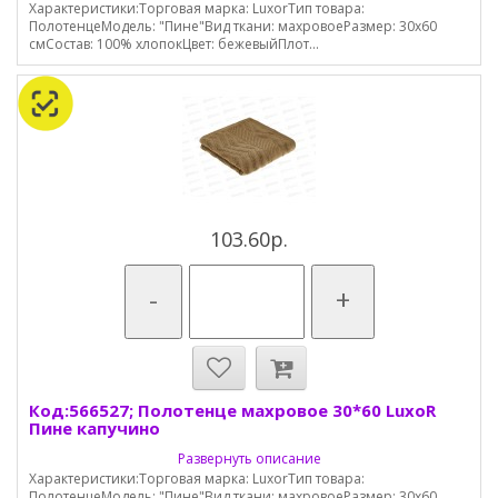
Характеристики:Торговая марка: LuxorТип товара:
ПолотенцеМодель: "Пине"Вид ткани: махровоеРазмер: 30х60
смСостав: 100% хлопокЦвет: бежевыйПлот...
103.60р.
-
+
Код:566527; Полотенце махровое 30*60 LuxoR
Пине капучино
Развернуть описание
Характеристики:Торговая марка: LuxorТип товара:
ПолотенцеМодель: "Пине"Вид ткани: махровоеРазмер: 30х60