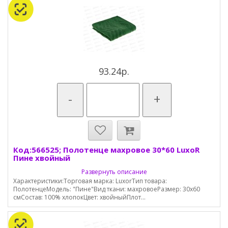
93.24р.
-
+
Код:566525; Полотенце махровое 30*60 LuxoR
Пине хвойный
Развернуть описание
Характеристики:Торговая марка: LuxorТип товара:
ПолотенцеМодель: "Пине"Вид ткани: махровоеРазмер: 30х60
смСостав: 100% хлопокЦвет: хвойныйПлот...