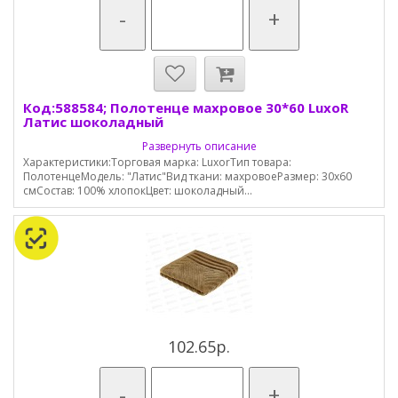
-
+
Код:588584; Полотенце махровое 30*60 LuxoR
Латис шоколадный
Развернуть описание
Характеристики:Торговая марка: LuxorТип товара:
ПолотенцеМодель: "Латис"Вид ткани: махровоеРазмер: 30х60
смСостав: 100% хлопокЦвет: шоколадный...
102.65р.
-
+