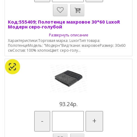
Код:555409; Полотенце махровое 30*60 LuxoR
Модерн серо-голубой
Развернуть описание
Характеристики:Торговая марка: LuxorТип товара:
ПолотенцеМодель: "Модерн"Вид ткани: махровоеРазмер: 30х60
смСостав: 100% хлопокЦвет: серо-голу...
93.24р.
-
+