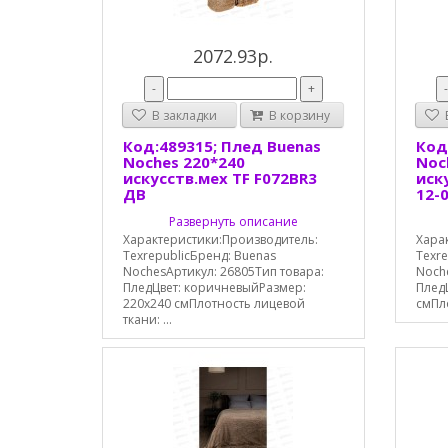
2072.93р.
-
+
В закладки
В корзину
В
Код:489315; Плед Buenas
Код
Noches 220*240
Noc
искусств.мех TF F072BR3
иск
ДВ
12-
Развернуть описание
Характеристики:Производитель:
Хара
TexrepublicБренд: Buenas
Texre
NochesАртикул: 26805Тип товара:
Noche
ПледЦвет: коричневыйРазмер:
Плед
220x240 смПлотность лицевой
смПло
ткани: ...