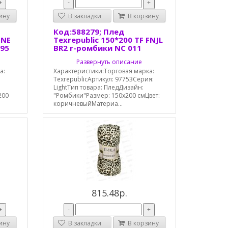
+
-
+
ину
В закладки
В корзину
Код:588279; Плед
FNE
Texrepublic 150*200 TF FNJL
895
BR2 r-ромбики NC 011
Развернуть описание
а:
Характеристики:Торговая марка:
TexrepublicАртикул: 97753Серия:
LightТип товара: ПледДизайн:
200
"Ромбики"Размер: 150х200 смЦвет:
коричневыйМатериа...
815.48р.
+
-
+
ину
В закладки
В корзину