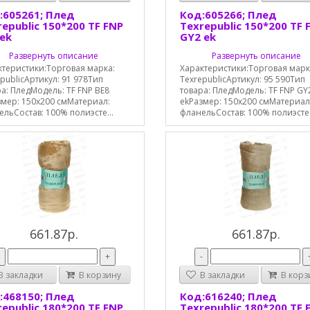
:605261; Плед
Код:605266; Плед
epublic 150*200 TF FNP
Texrepublic 150*200 TF 
 ek
GY2 ek
Развернуть описание
Развернуть описание
ктеристики:Торговая марка:
Характеристики:Торговая марк
publicАртикул: 91 978Тип
TexrepublicАртикул: 95 590Тип
а: ПледМодель: TF FNP BE8
товара: ПледМодель: TF FNP GY
змер: 150х200 смМатериал:
ekРазмер: 150х200 смМатериал
льСостав: 100% полиэсте...
фланельСостав: 100% полиэсте.
661.87р.
661.87р.
-
+
-
 закладки
В корзину
В закладки
В корз
:468150; Плед
Код:616240; Плед
epublic 180*200 TF FNP
Texrepublic 180*200 TF 