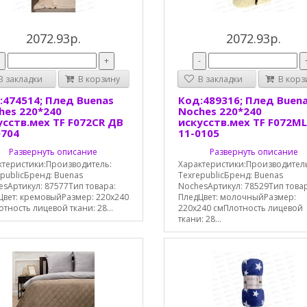
2072.93р.
2072.93р.
-
+
-
 закладки
В корзину
В закладки
В корз
:474514; Плед Buenas
Код:489316; Плед Buen
hes 220*240
Noches 220*240
усств.мех TF F072CR ДВ
искусств.мех TF F072M
0704
11-0105
Развернуть описание
Развернуть описание
ктеристики:Производитель:
Характеристики:Производител
publicБренд: Buenas
TexrepublicБренд: Buenas
sАртикул: 87577Тип товара:
NochesАртикул: 78529Тип това
Цвет: кремовыйРазмер: 220x240
ПледЦвет: молочныйРазмер:
тность лицевой ткани: 28...
220x240 смПлотность лицевой
ткани: 28...