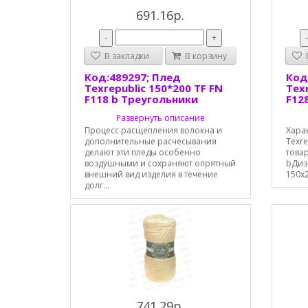
691.16р.
-
+
В закладки
В корзину
В
Код:489297; Плед
Код
Texrepublic 150*200 TF FN
Texr
F118 b Треугольники
F12
Развернуть описание
Процесс расщепления волокна и
Хара
дополнительные расчесывания
Texre
делают эти пледы особенно
товар
воздушными и сохраняют опрятный
bДиз
внешний вид изделия в течение
150х2
долг...
741.29р.