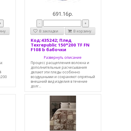
691.16р.
+
-
+
ину
В закладки
В корзину
Код:435242; Плед
Texrepublic 150*200 TF FN
F108 b бабочки
Развернуть описание
а:
Процесс расщепления волокна и
дополнительные расчесывания
4
делают эти пледы особенно
х200
воздушными и сохраняют опрятный
внешний вид изделия в течение
долг...