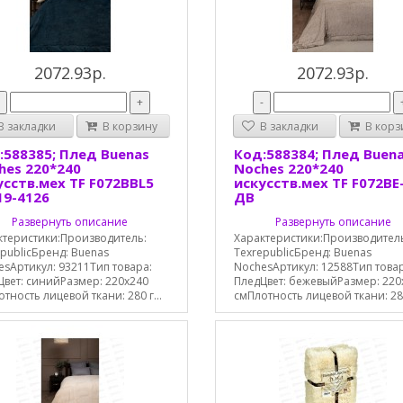
2072.93р.
2072.93р.
-
+
-
 закладки
В корзину
В закладки
В корз
:588385; Плед Buenas
Код:588384; Плед Buen
hes 220*240
Noches 220*240
усств.мех TF F072BBL5
искусств.мех TF F072BE
19-4126
ДВ
Развернуть описание
Развернуть описание
ктеристики:Производитель:
Характеристики:Производител
publicБренд: Buenas
TexrepublicБренд: Buenas
sАртикул: 93211Тип товара:
NochesАртикул: 12588Тип това
Цвет: синийРазмер: 220x240
ПледЦвет: бежевыйРазмер: 220
тность лицевой ткани: 280 г...
смПлотность лицевой ткани: 280