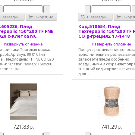
-
+
-
 закладки
В корзину
В закладки
В корз
:605286; Плед
Код:518654; Плед
epublic 150*200 TF FNE
Texrepublic 150*200 TF 
020 с-Клетка NC
CO g-греция2 17-1418
Развернуть описание
Развернуть описание
ктеристики:Торговая марка:
Процесс расщепления волокна
publicАртикул: 99 010Тип
дополнительные расчесывани
а: ПледМодель: TF FNE CO 020
делают эти пледы особенно
йн: "Клетка"Размер: 150х200
воздушными и сохраняют опр
ериал: фл...
внешний вид изделия в течени
долг...
721.83р.
741.29р.