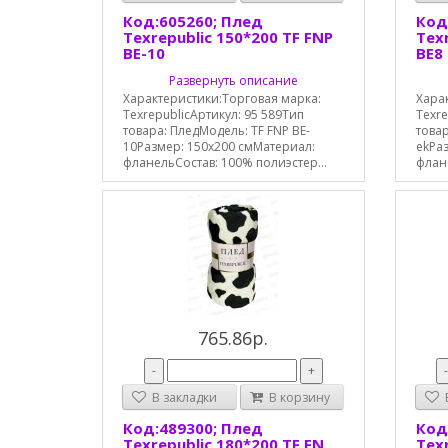
Код:605260; Плед
Код
Texrepublic 150*200 TF FNP
Texr
BE-10
BE8
Развернуть описание
Характеристики:Торговая марка:
Хара
TexrepublicАртикул: 95 589Тип
Texre
товара: ПледМодель: TF FNP BE-
товар
10Размер: 150х200 смМатериал:
ekРа
фланельСостав: 100% полиэстер...
флане
765.86р.
-
+
В закладки
В корзину
В
Код:489300; Плед
Код
Texrepublic 180*200 TF FN
Texr