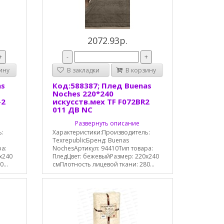
2072.93р.
+
-
+
ину
В закладки
В корзину
as
Код:588387; Плед Buenas
Noches 220*240
-2
искусств.мех TF F072BR2
011 ДВ NC
Развернуть описание
ь:
Характеристики:Производитель:
TexrepublicБренд: Buenas
ра:
NochesАртикул: 94410Тип товара:
x240
ПледЦвет: бежевыйРазмер: 220x240
...
смПлотность лицевой ткани: 280...