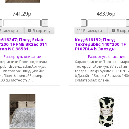
741.29р.
483.96р.
-
+
-
 закладки
В корзину
В закладки
В корз
616247; Плед Eclair
Код:616192; Плед
*200 TF FNE BR2ec 011
Texrepublic 140*200 TF
тка NC 96581
F107BL4 b Звезды
Развернуть описание
Развернуть описание
ктеристики:Производитель:
Характеристики:Торговая марк
publicБренд: EclairАртикул:
TexrepublicАртикул: 37 352Тип
1Тип товара: ПледДизайн:
товара: ПледМодель: TF F107BL
ка"Цвет: бежевыйРазмер:
bДизайн: "Звезды"Размер: 140
00 смПлотность л...
смМатериал: флане...