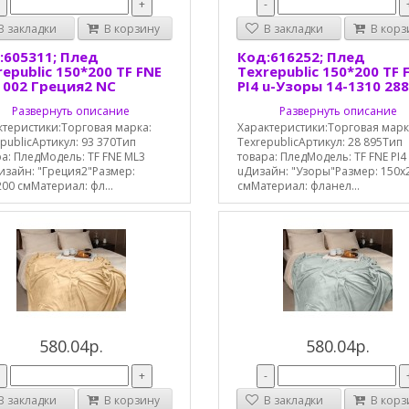
-
+
-
 закладки
В корзину
В закладки
В корз
:605311; Плед
Код:616252; Плед
epublic 150*200 TF FNE
Texrepublic 150*200 TF 
 002 Греция2 NC
PI4 u-Узоры 14-1310 28
Развернуть описание
Развернуть описание
ктеристики:Торговая марка:
Характеристики:Торговая марк
publicАртикул: 93 370Тип
TexrepublicАртикул: 28 895Тип
а: ПледМодель: TF FNE ML3
товара: ПледМодель: TF FNE PI4
изайн: "Греция2"Размер:
uДизайн: "Узоры"Размер: 150х
00 смМатериал: фл...
смМатериал: фланел...
580.04р.
580.04р.
-
+
-
 закладки
В корзину
В закладки
В корз