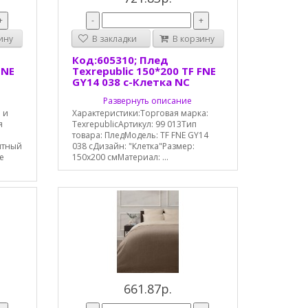
+
-
+
ину
В закладки
В корзину
Код:605310; Плед
FNE
Texrepublic 150*200 TF FNE
GY14 038 с-Клетка NC
Развернуть описание
 и
Характеристики:Торговая марка:
я
TexrepublicАртикул: 99 013Тип
товара: ПледМодель: TF FNE GY14
ятный
038 сДизайн: "Клетка"Размер:
е
150х200 смМатериал: ...
661.87р.