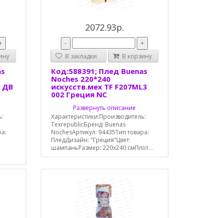
2072.93р.
+
-
+
ину
В закладки
В корзину
as
Код:588391; Плед Buenas
Noches 220*240
L ДВ
искусств.мех TF F207ML3
002 Греция NC
Развернуть описание
ь:
Характеристики:Производитель:
TexrepublicБренд: Buenas
ра:
NochesАртикул: 94435Тип товара:
ПледДизайн: "Греция"Цвет:
шампаньРазмер: 220x240 смПлот...