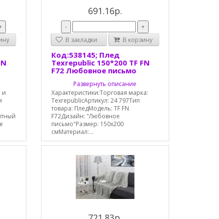
691.16р.
+
-
+
ину
В закладки
В корзину
Код:538145; Плед
FN
Texrepublic 150*200 TF FN
F72 Любовное письмо
Развернуть описание
 и
Характеристики:Торговая марка:
я
TexrepublicАртикул: 24 797Тип
товара: ПледМодель: TF FN
ятный
F72Дизайн: "Любовное
е
письмо"Размер: 150х200
смМатериал:...
721.83р.