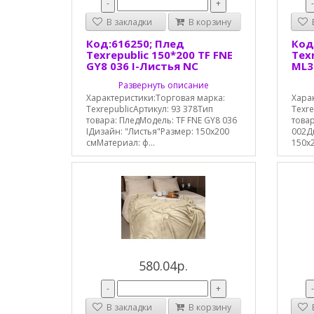
-
+
В закладки
В корзину
В
Код:616250; Плед
Код
Texrepublic 150*200 TF FNE
Texr
GY8 036 I-Листья NC
ML3
Развернуть описание
Характеристики:Торговая марка:
Хара
TexrepublicАртикул: 93 378Тип
Texre
товара: ПледМодель: TF FNE GY8 036
товар
IДизайн: "Листья"Размер: 150х200
002Д
смМатериал: ф...
150х2
580.04р.
-
+
В закладки
В корзину
В