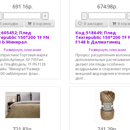
691.16р.
674.98р.
-
+
-
 закладки
В корзину
В закладки
В корз
:605452; Плед
Код:518649; Плед
epublic 150*200 TF FN
Texrepublic 150*200 TF 
8 b Минерал
F148 b Далматинец
Развернуть описание
Развернуть описание
ктеристики:Торговая марка:
Процесс расщепления волокна
publicАртикул: 63 705Тип
дополнительные расчесывани
а: ПледМодель: TF FN F128
делают эти пледы особенно
айн: "Минерал"Размер:
воздушными и сохраняют опр
00 смМатериал: флан...
внешний вид изделия в течени
долг...
721.83р.
741.29р.