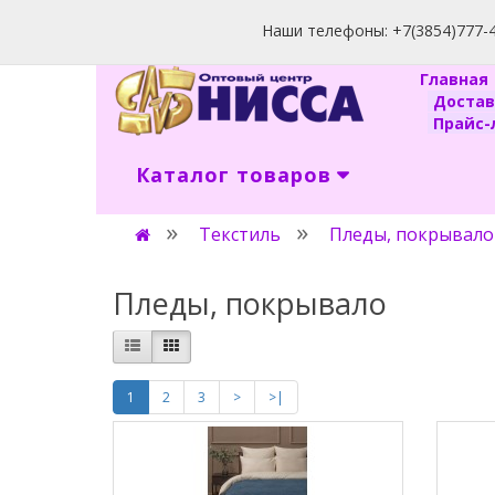
Наши телефоны: +7(3854)777-40
Главна
Доста
Прайс-л
Каталог товаров
Текстиль
Пледы, покрывало
Пледы, покрывало
1
2
3
>
>|