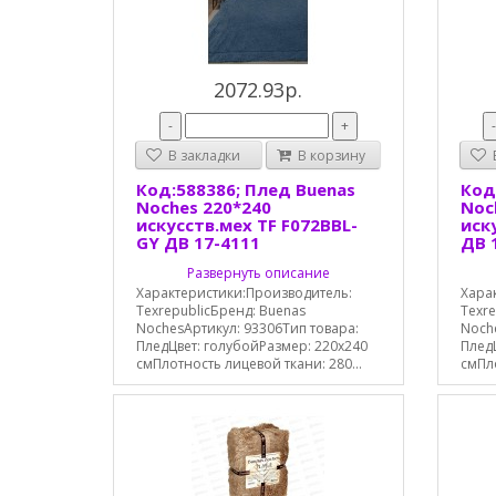
2072.93р.
-
+
В закладки
В корзину
В
Код:588386; Плед Buenas
Код
Noches 220*240
Noc
искусств.мех TF F072BBL-
иск
GY ДВ 17-4111
ДВ 
Развернуть описание
Характеристики:Производитель:
Хара
TexrepublicБренд: Buenas
Texre
NochesАртикул: 93306Тип товара:
Noche
ПледЦвет: голубойРазмер: 220x240
Плед
смПлотность лицевой ткани: 280...
смПло