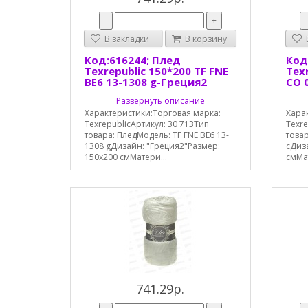
-
+
В закладки
В корзину
В
Код:616244; Плед
Код
Texrepublic 150*200 TF FNE
Texr
BE6 13-1308 g-Греция2
CO 
Развернуть описание
Характеристики:Торговая марка:
Хара
TexrepublicАртикул: 30 713Тип
Texre
товара: ПледМодель: TF FNE BE6 13-
товар
1308 gДизайн: "Греция2"Размер:
сДиза
150х200 смМатери...
смМат
741.29р.