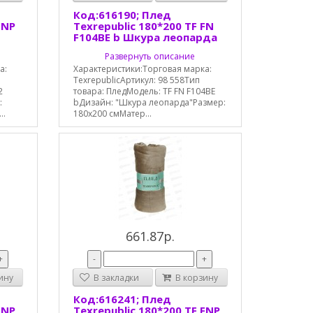
Код:616190; Плед
FNP
Texrepublic 180*200 TF FN
F104BE b Шкура леопарда
Развернуть описание
а:
Характеристики:Торговая марка:
TexrepublicАртикул: 98 558Тип
2
товара: ПледМодель: TF FN F104BE
:
bДизайн: "Шкура леопарда"Размер:
..
180х200 смМатер...
661.87р.
+
-
+
ину
В закладки
В корзину
Код:616241; Плед
FNP
Texrepublic 180*200 TF FNP