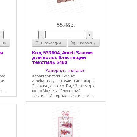
55.48р.
+
-
+
ину
В закладки
В корзину
им
Код:533604; Ameli Зажим
для волос Блестящий
текстиль 5460
Развернуть описание
ра:
Характеристики:Бренд:
для
AmeliАртикул: 3135460Тип товара:
Заколка для волосВид: Зажим для
...
волосМодель: "Блестящий
текстиль"Материал: текстиль, ме...