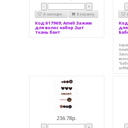
-
+
В закладки
В корзину
В
Код:617969; Ameli Зажим
Код
для волос набор 2шт
для
ткань бант
Баб
Хара
Ameli
Зако
воло
"Баб
штМат
236.78р.
-
+