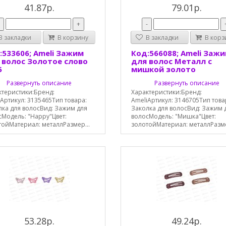
41.87р.
79.01р.
-
+
-
 закладки
В корзину
В закладки
В корз
:533606; Ameli Зажим
Код:566088; Ameli Заж
 волос Золотое слово
для волос Металл с
5
мишкой золото
Развернуть описание
Развернуть описание
ктеристики:Бренд:
Характеристики:Бренд:
Артикул: 3135465Тип товара:
AmeliАртикул: 3146705Тип това
лка для волосВид: Зажим для
Заколка для волосВид: Зажим 
сМодель: "Happy"Цвет:
волосМодель: "Мишка"Цвет:
тойМатериал: металлРазмер...
золотойМатериал: металлРазме
53.28р.
49.24р.