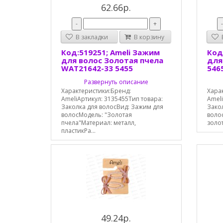
62.66р.
-
+
В закладки
В корзину
В
Код:519251; Ameli Зажим
Код
для волос Золотая пчела
для
WAT21642-33 5455
546
Развернуть описание
Характеристики:Бренд:
Хара
AmeliАртикул: 3135455Тип товара:
Ameli
Заколка для волосВид: Зажим для
Зако
волосМодель: "Золотая
воло
пчела"Материал: металл,
золо
пластикРа...
49.24р.