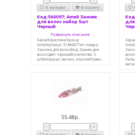
В закладки
В корзину
В
Код:566097; Ameli Зажим
Код
для волос набор 5шт
для
Черный
Чер
Развернуть описание
Характеристики:Бренд:
Хара
AmeliАртикул: 3146687Тип товара:
Ameli
Заколка для волосВид: Зажим для
Зако
волосЦвет: черныйКоличество: 5
волос
штМатериал: металл, пластикРазме...
белы
метал
55.48р.
-
+
В закладки
В корзину
В