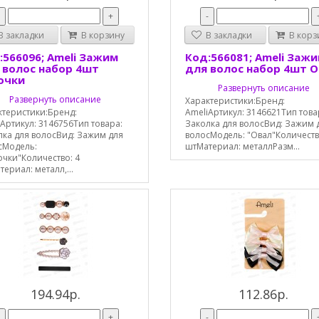
-
+
-
 закладки
В корзину
В закладки
В корз
:566096; Ameli Зажим
Код:566081; Ameli Заж
 волос набор 4шт
для волос набор 4шт 
очки
Развернуть описание
Развернуть описание
Характеристики:Бренд:
ктеристики:Бренд:
AmeliАртикул: 3146621Тип това
Артикул: 3146756Тип товара:
Заколка для волосВид: Зажим 
лка для волосВид: Зажим для
волосМодель: "Овал"Количеств
сМодель:
штМатериал: металлРазм...
очки"Количество: 4
ериал: металл,...
194.94р.
112.86р.
-
+
-