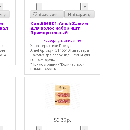
+
-
+
ину
В закладки
В корзину
им
Код:566084; Ameli Зажим
Овал
для волос набор 4шт
Прямоугольный
Развернуть описание
ра:
Характеристики:Бренд:
для
AmeliАртикул: 3146640Тип товара:
о: 4
Заколка для волосВид: Зажим для
волосМодель:
"Прямоугольник"Количество: 4
штМатериал: м...
56.32р.
+
-
+