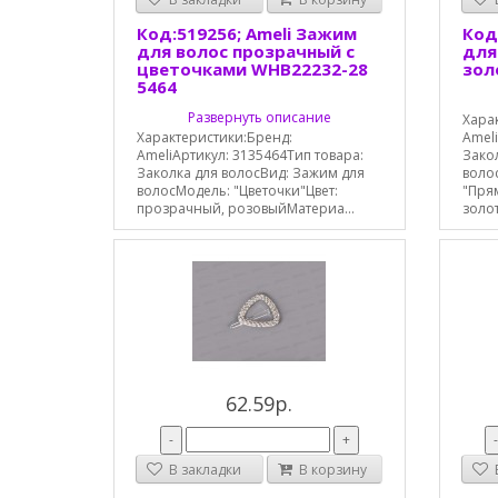
Код:519256; Ameli Зажим
Код
для волос прозрачный с
для
цветочками WHB22232-28
зол
5464
Развернуть описание
Хара
Характеристики:Бренд:
Ameli
AmeliАртикул: 3135464Тип товара:
Зако
Заколка для волосВид: Зажим для
воло
волосМодель: "Цветочки"Цвет:
"Пря
прозрачный, розовыйМатериа...
золот
62.59р.
-
+
В закладки
В корзину
В