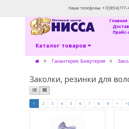
Наши телефоны: +7(3854)777-40
Главна
Доста
Прайс-л
Каталог товаров
Галантерея, Бижутерия
Зако
Заколки, резинки для вол
1
2
3
4
5
6
7
8
9
>
>