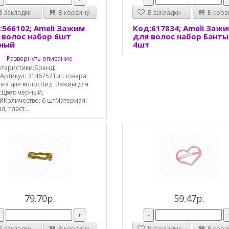
 закладки
В корзину
В закладки
В корз
:566102; Ameli Зажим
Код:617834; Ameli Заж
 волос набор 6шт
для волос набор Банты
ный
4шт
Развернуть описание
ктеристики:Бренд:
Артикул: 3146757Тип товара:
лка для волосВид: Зажим для
Цвет: черный,
йКоличество: 6 штМатериал:
л, пласт...
79.70р.
59.47р.
-
+
-
 закладки
В корзину
В закладки
В корз