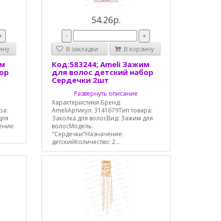
54.26р.
+
-
+
ину
В закладки
В корзину
им
Код:583244; Ameli Зажим
бор
для волос детский набор
Сердечки 2шт
Развернуть описание
Характеристики:Бренд:
ра:
AmeliАртикул: 3141679Тип товара:
для
Заколка для волосВид: Зажим для
ение:
волосМодель:
"Сердечки"Назначение:
детскийКоличество: 2...