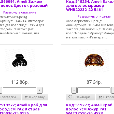
:566091; Ameli Зажим
Код:519254; Ameli Зако
 волос Цветок розовый
для волос мрамор
WHB22232-22 5461
Развернуть описание
Развернуть описание
ктеристики:Бренд:
Артикул: 3146714Тип товара:
Характеристики:Бренд:
лка для волосВид: Зажим для
AmeliАртикул: 3135461Тип това
Модель: "Цветок"Цвет:
Заколка для волосВид: Зажим 
ыйМатериал: металл, пла...
волосМодель: "Мрамор"Матер
металл, пластикРазмер уп...
112.86р.
87.64р.
-
+
-
 закладки
В корзину
В закладки
В корз
:519272; Ameli Краб для
Код:519277; Ameli Краб
ос 5,5см РА2 8 страз
волос 7см Ажур РА1
10036-25 0136
WAT17510-26 4528