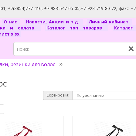
1, +7(3854)777-410, +7-983-547-05-05,+7-923-719-80-72, факс: +
я
О нас
Новости, Акции и т.д.
Личный кабинет
вка и оплата
Каталог топ товаров
Катало
ист xlsx
×
лки, резинки для волос
ос
Сортировка:
|