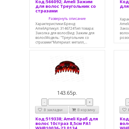
Код:566092; Ameli Зажим
Код
для волос Треугольник со
для
стразами
Развернуть описание
Хара
Характеристики:Бренд:
Ameli
AmeliАртикул: 3146724Тип товара:
Зако
Заколка для волосВид: Зажим для
волос
волосМодель: "Треугольник со
розов
стразами"Материал: металл,...
143.65р.
-
+
В закладки
В корзину
В
Код:519338; Ameli Краб для
Код
волос 10страз 8,5см РА1
вол
WHB10036-23 0134
WHB