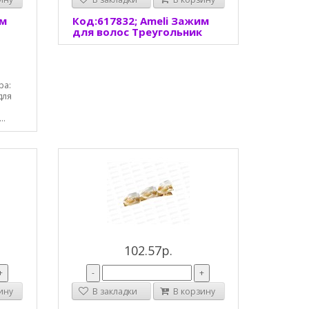
им
Код:617832; Ameli Зажим
для волос Треугольник
ра:
для
..
102.57р.
+
-
+
ину
В закладки
В корзину