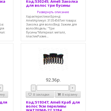
лка
Код:530245; Ameli Заколка
для волос три бусины
Развернуть описание
Характеристики:Бренд:
AmeliАртикул: 3135456Тип товара:
ра:
Заколка для волосВид: Зажим для
для
волосМодель: "Три
иал:
бусины"Материал: металл,
пластикРазме...
92.36р.
+
-
+
ину
В закладки
В корзину
 для
Код:519347; Ameli Краб для
волос 9см переливы
WAT20968-22 3284