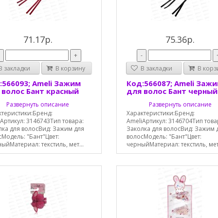
71.17р.
75.36р.
-
+
-
 закладки
В корзину
В закладки
В корз
:566093; Ameli Зажим
Код:566087; Ameli Заж
 волос Бант красный
для волос Бант черный
Развернуть описание
Развернуть описание
ктеристики:Бренд:
Характеристики:Бренд:
Артикул: 3146743Тип товара:
AmeliАртикул: 3146704Тип това
лка для волосВид: Зажим для
Заколка для волосВид: Зажим 
Модель: "Бант"Цвет:
волосМодель: "Бант"Цвет:
ыйМатериал: текстиль, мет...
черныйМатериал: текстиль, мета