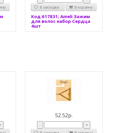
ину
В закладки
В корзину
им
Код:617831; Ameli Зажим
для волос набор Сердца
4шт
52.52р.
+
-
+
ину
В закладки
В корзину