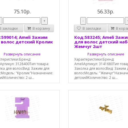
75.10р.
56.33р.
-
+
-
 закладки
В корзину
В закладки
В корз
:599014; Ameli Зажим
Код:583245; Ameli Заж
 волос детский Кролик
для волос детский на
т
Жемчуг 2шт
Развернуть описание
Развернуть описание
ктеристики:Бренд:
Характеристики:Бренд:
Артикул: 3128400Тип товара:
AmeliАртикул: 3141680Тип това
лка для волосВид: Зажим для
Заколка для волосВид: Зажим 
сМодель: "Кролик"Назначение:
волосМодель: "Жемчуг"Назнач
ийКоличество: 2 ш...
детскийКоличество: 2 ш...