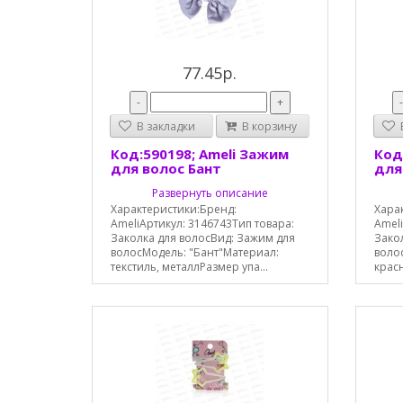
77.45р.
-
+
В закладки
В корзину
В
Код:590198; Ameli Зажим
Код
для волос Бант
для
Развернуть описание
Характеристики:Бренд:
Хара
AmeliАртикул: 3146743Тип товара:
Ameli
Заколка для волосВид: Зажим для
Зако
волосМодель: "Бант"Материал:
волос
текстиль, металлРазмер упа...
красн