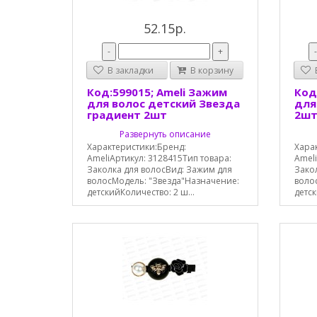
52.15р.
-
+
В закладки
В корзину
В
Код:599015; Ameli Зажим
Код
для волос детский Звезда
для
градиент 2шт
2ш
Развернуть описание
Характеристики:Бренд:
Хара
AmeliАртикул: 3128415Тип товара:
Ameli
Заколка для волосВид: Зажим для
Зако
волосМодель: "Звезда"Назначение:
воло
детскийКоличество: 2 ш...
детск