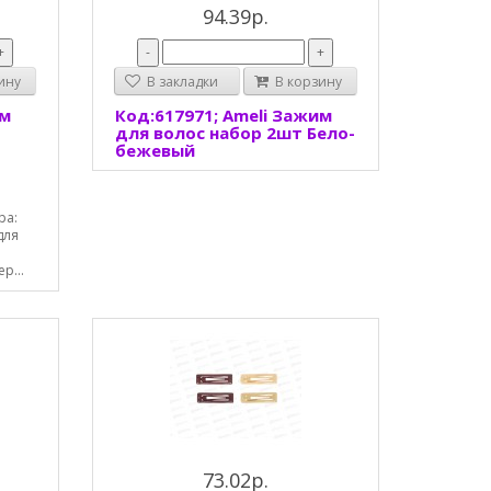
94.39р.
+
-
+
ину
В закладки
В корзину
им
Код:617971; Ameli Зажим
для волос набор 2шт Бело-
бежевый
ра:
для
р...
73.02р.