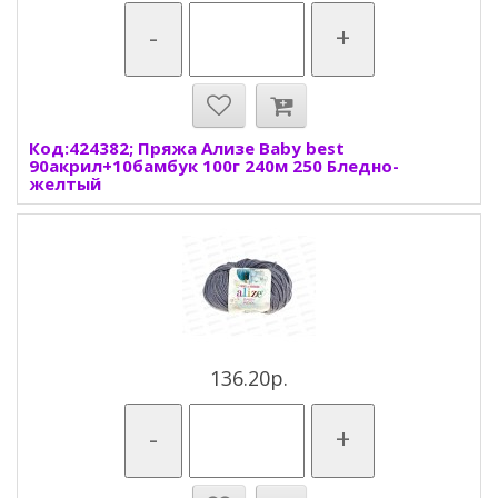
-
+
Код:424382; Пряжа Ализе Baby best
90акрил+10бамбук 100г 240м 250 Бледно-
желтый
136.20р.
-
+