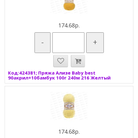
174.68р.
-
+
Код:424381; Пряжа Ализе Baby best
90акрил+10бамбук 100г 240м 216 Желтый
174.68р.