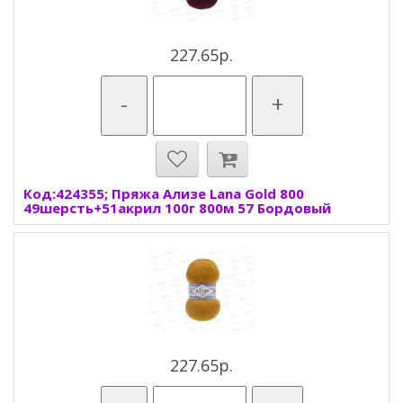
227.65р.
-
+
Код:424355; Пряжа Ализе Lana Gold 800
49шерсть+51акрил 100г 800м 57 Бордовый
227.65р.