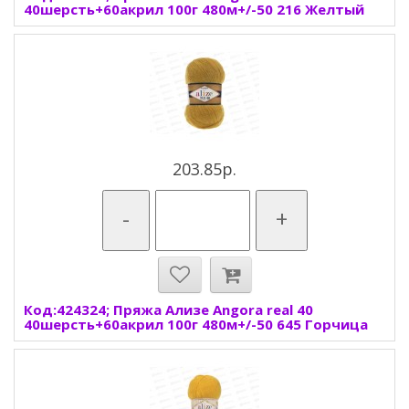
40шерсть+60акрил 100г 480м+/-50 216 Желтый
203.85р.
-
+
Код:424324; Пряжа Ализе Angora real 40
40шерсть+60акрил 100г 480м+/-50 645 Горчица