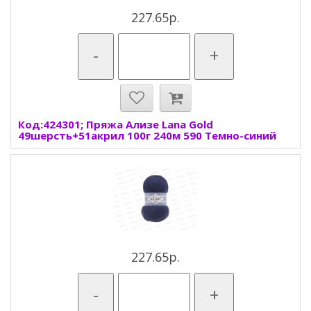
227.65р.
-
+
Код:424301; Пряжа Ализе Lana Gold
49шерсть+51акрил 100г 240м 590 Темно-синий
227.65р.
-
+