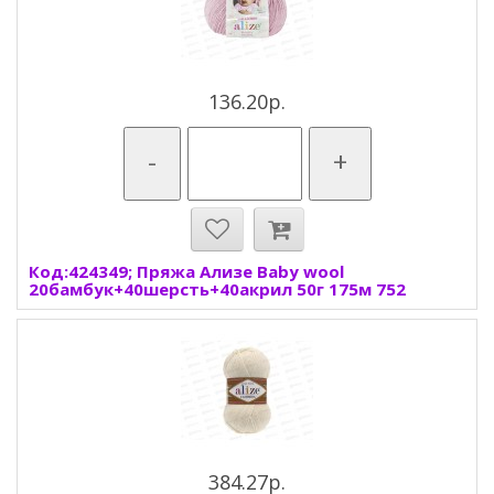
136.20р.
-
+
Код:424349; Пряжа Ализе Baby wool
20бамбук+40шерсть+40акрил 50г 175м 752
384.27р.