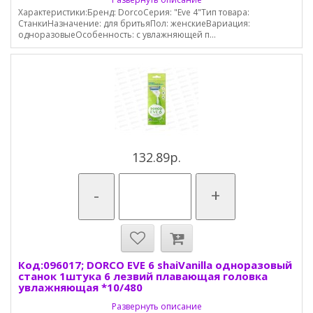
Характеристики:Бренд: DorcoСерия: "Eve 4"Тип товара:
СтанкиНазначение: для бритьяПол: женскиеВариация:
одноразовыеОсобенность: с увлажняющей п...
132.89р.
-
+
Код:096017; DORCO EVE 6 shaiVanilla одноразовый
станок 1штука 6 лезвий плавающая головка
увлажняющая *10/480
Развернуть описание