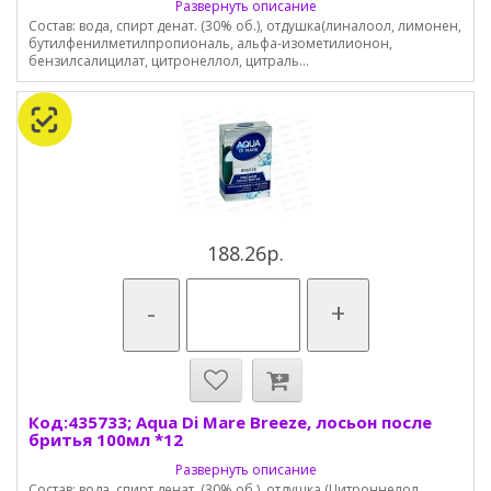
Развернуть описание
Состав: вода, спирт денат. (30% об.), отдушка(линалоол, лимонен,
бутилфенилметилпропиональ, альфа-изометилионон,
бензилсалицилат, цитронеллол, цитраль...
188.26р.
-
+
Код:435733; Aqua Di Mare Breeze, лосьон после
бритья 100мл *12
Развернуть описание
Состав: вода, спирт денат. (30% об.), отдушка (Цитроннелол,