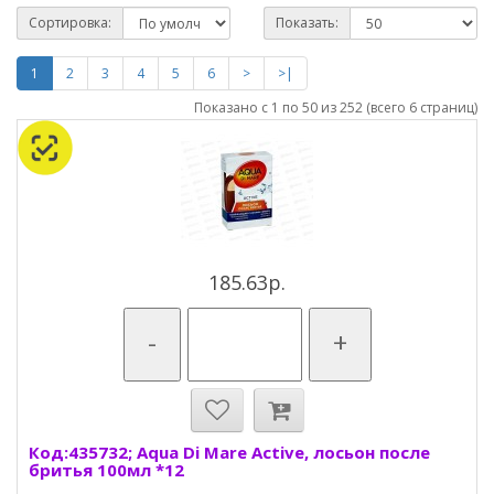
Сортировка:
Показать:
1
2
3
4
5
6
>
>|
Показано с 1 по 50 из 252 (всего 6 страниц)
185.63р.
-
+
Код:435732; Aqua Di Mare Active, лосьон после
бритья 100мл *12