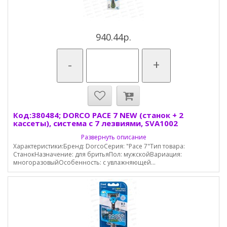
940.44р.
-
+
Код:380484; DORCO PACE 7 NEW (станок + 2
кассеты), система с 7 лезвиями, SVA1002
Развернуть описание
Характеристики:Бренд: DorcoСерия: "Pace 7"Тип товара:
СтанокНазначение: для бритьяПол: мужскойВариация:
многоразовыйОсобенность: с увлажняющей...