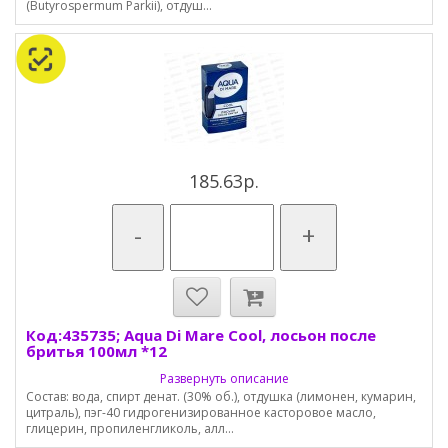
(Butyrospermum Parkii), отдуш...
185.63р.
-
+
Код:435735; Aqua Di Mare Cool, лосьон после
бритья 100мл *12
Развернуть описание
Состав: вода, спирт денат. (30% об.), отдушка (лимонен, кумарин,
цитраль), пэг-40 гидрогенизированное касторовое масло,
глицерин, пропиленгликоль, алл...