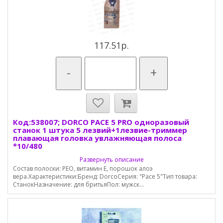
117.51р.
-
+
Код:538007; DORCO PACE 5 PRO одноразовый
станок 1 штука 5 лезвий+1лезвие-триммер
плавающая головка увлажняющая полоса
*10/480
Развернуть описание
Состав полоски: РЕО, витамин Е, порошок алоэ
вера.Характеристики:Бренд: DorcoСерия: "Pace 5"Тип товара:
СтанокНазначение: для бритьяПол: мужск...