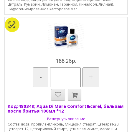
Цитраль, Кумарин, Лимонен, Гераниол, Линалоол, Лилиал),
Гидрогенизированное касторовое мас...
188.26р.
-
+
Код:480349; Aqua Di Mare Comfort&carel, бальзам
после бритья 100мл *12
Развернуть описание
Состав: вода, пропиленгликоль, глицерил стеарат, цетеарет-20,
цетеарет-12, цетеариловый спирт, цетил пальмитат, масло ши