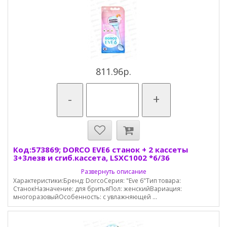
811.96р.
-
+
Код:573869; DORCO EVE6 станок + 2 кассеты
3+3лезв и сгиб.кассета, LSXC1002 *6/36
Развернуть описание
Характеристики:Бренд: DorcoСерия: "Eve 6"Тип товара:
СтанокНазначение: для бритьяПол: женскийВариация:
многоразовыйОсобенность: с увлажняющей ...