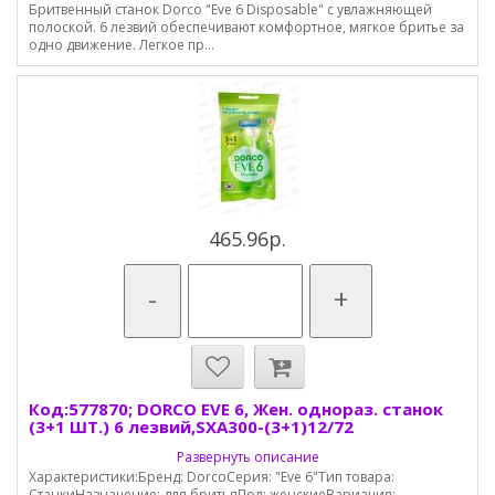
Бритвенный станок Dorco "Eve 6 Disposable" с увлажняющей
полоской. 6 лезвий обеспечивают комфортное, мягкое бритье за
одно движение. Легкое пр...
465.96р.
-
+
Код:577870; DORCO EVE 6, Жен. однораз. станок
(3+1 ШТ.) 6 лезвий,SXA300-(3+1)12/72
Развернуть описание
Характеристики:Бренд: DorcoСерия: "Eve 6"Тип товара:
СтанкиНазначение: для бритьяПол: женскиеВариация: