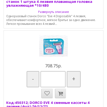
станок 1 штука 4 лезвия плавающая головка
увлажняющая *10/480
Развернуть описание
Одноразовый станок Dorco "Eve 4 Disposable" 4 лезвия,
обеспечивают комфортное, мягкое бритье за одно движение.
Легкое промывание всех 4 лезвий...
708.75р.
-
+
Код:450312; DORCO EVE 4 сменные кассеты 4
лезвия (4шт) *6/12/72