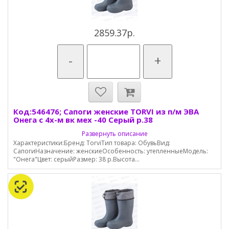
2859.37р.
-
+
Код:546476; Сапоги женские TORVI из п/м ЭВА
Онега с 4х-м вк мех -40 Серый р.38
Развернуть описание
Характеристики:Бренд: TorviТип товара: ОбувьВид:
СапогиНазначение: женскиеОсобенность: утепленныеМодель:
"Онега"Цвет: серыйРазмер: 38 р.Высота...