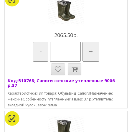
2065.50р.
-
+
Код:510768; Сапоги женские утепленные 9006
р.37
Характеристики:Тип товара: ОбувьВид: СапогиНазначение:
женскиеОсобенность: утепленныеРазмер: 37 р.Утеплитель:
вкладной чулокСезон: зима