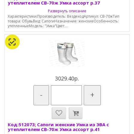
утеплителем СВ-70ж Умка ассорт р.37
Развернуть описание
Характеристики:Производитель: ВездеходАртикул: СВ-70жТип
товара: ОбувьВид: СапогиНазначение: женскиеОсобенность:
утепленныеМодель: "Умка"Цвет:...
3029.40р.
-
+
Код:512073; Сапоги женские Умка из ЭВА с
утеплителем СВ-70ж Умка ассорт р.41