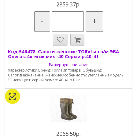
2859.37р.
-
+
Код:546478; Сапоги женские TORVI из п/м ЭВА
Онега с 4х-м вк мех -40 Серый р.40-41
Развернуть описание
Характеристики:Бренд: TorviТип товара: ОбувьВид:
СапогиНазначение: женскиеОсобенность: утепленныеМодель:
"Онега"Цвет: серыйРазмер: 40-41 р.Выс...
2065.50р.