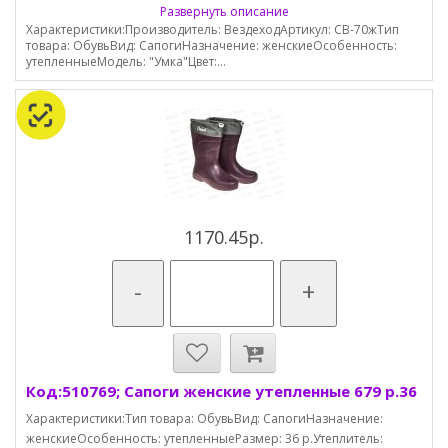
Развернуть описание
Характеристики:Производитель: ВездеходАртикул: СВ-70жТип
товара: ОбувьВид: СапогиНазначение: женскиеОсобенность:
утепленныеМодель: "Умка"Цвет:...
1170.45р.
-
+
Код:510769; Сапоги женские утепленные 679 р.36
Характеристики:Тип товара: ОбувьВид: СапогиНазначение:
женскиеОсобенность: утепленныеРазмер: 36 р.Утеплитель: