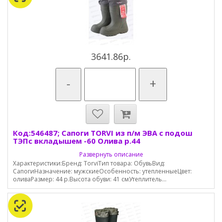
3641.86р.
-
+
Код:546487; Сапоги TORVI из п/м ЭВА с подош
ТЭПс вкладышем -60 Олива р.44
Развернуть описание
Характеристики:Бренд: TorviТип товара: ОбувьВид:
СапогиНазначение: мужскиеОсобенность: утепленныеЦвет:
оливаРазмер: 44 р.Высота обуви: 41 смУтеплитель...