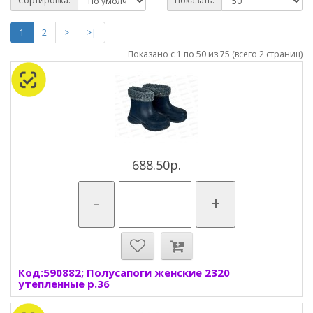
Сортировка:
Показать:
1
2
>
>|
Показано с 1 по 50 из 75 (всего 2 страниц)
688.50р.
-
+
Код:590882; Полусапоги женские 2320
утепленные р.36