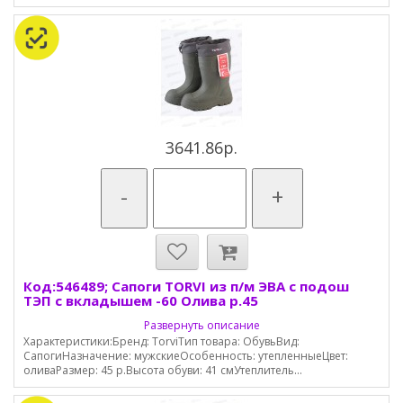
3641.86р.
-
+
Код:546489; Сапоги TORVI из п/м ЭВА с подош
ТЭП с вкладышем -60 Олива р.45
Развернуть описание
Характеристики:Бренд: TorviТип товара: ОбувьВид:
СапогиНазначение: мужскиеОсобенность: утепленныеЦвет:
оливаРазмер: 45 р.Высота обуви: 41 смУтеплитель...