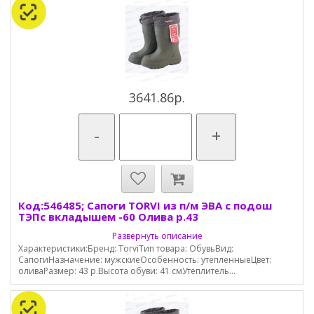
3641.86р.
-
+
Код:546485; Сапоги TORVI из п/м ЭВА с подош
ТЭПс вкладышем -60 Олива р.43
Развернуть описание
Характеристики:Бренд: TorviТип товара: ОбувьВид:
СапогиНазначение: мужскиеОсобенность: утепленныеЦвет:
оливаРазмер: 43 р.Высота обуви: 41 смУтеплитель...