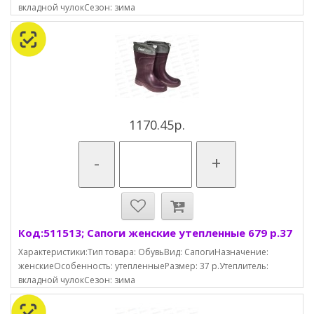
вкладной чулокСезон: зима
1170.45р.
-
+
Код:511513; Сапоги женские утепленные 679 р.37
Характеристики:Тип товара: ОбувьВид: СапогиНазначение:
женскиеОсобенность: утепленныеРазмер: 37 р.Утеплитель:
вкладной чулокСезон: зима