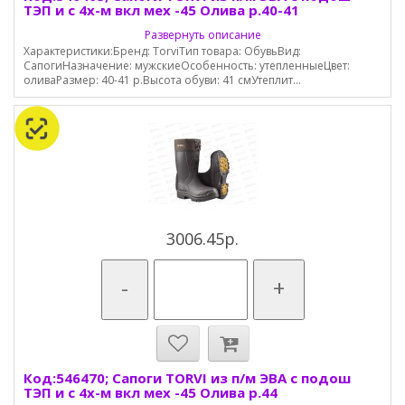
ТЭП и с 4х-м вкл мех -45 Олива р.40-41
Развернуть описание
Характеристики:Бренд: TorviТип товара: ОбувьВид:
СапогиНазначение: мужскиеОсобенность: утепленныеЦвет:
оливаРазмер: 40-41 р.Высота обуви: 41 смУтеплит...
3006.45р.
-
+
Код:546470; Сапоги TORVI из п/м ЭВА с подош
ТЭП и с 4х-м вкл мех -45 Олива р.44