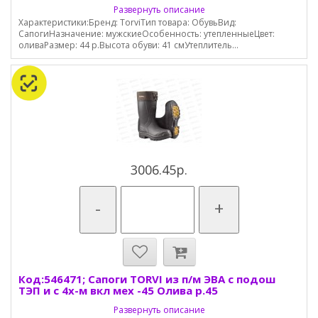
Развернуть описание
Характеристики:Бренд: TorviТип товара: ОбувьВид:
СапогиНазначение: мужскиеОсобенность: утепленныеЦвет:
оливаРазмер: 44 р.Высота обуви: 41 смУтеплитель...
3006.45р.
-
+
Код:546471; Сапоги TORVI из п/м ЭВА с подош
ТЭП и с 4х-м вкл мех -45 Олива р.45
Развернуть описание