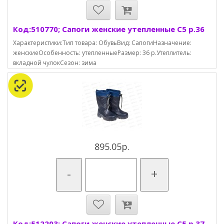
Код:510770; Сапоги женские утепленные С5 р.36
Характеристики:Тип товара: ОбувьВид: СапогиНазначение:
женскиеОсобенность: утепленныеРазмер: 36 р.Утеплитель:
вкладной чулокСезон: зима
895.05р.
-
+
Код:512203; Сапоги женские утепленные С5 р.37