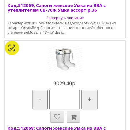
Код:512069; Сапоги женские Умка из ЭВА с
утеплителем СВ-70ж Умка ассорт р.36
Развернуть описание
Характеристики:Производитель: ВездеходАртикул: СВ-70жТип
товара: ОбувьВид: СапогиНазначение: женскиеОсобенность:
утепленныеМодель: "Умка"Цвет:...
3029.40р.
-
+
Код:512068; Сапоги женские Умка из ЭВА с