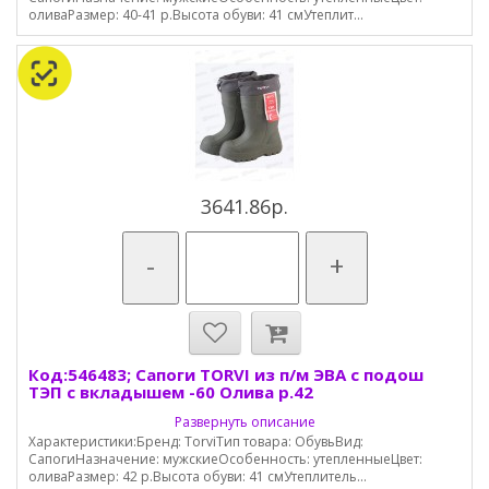
оливаРазмер: 40-41 р.Высота обуви: 41 смУтеплит...
3641.86р.
-
+
Код:546483; Сапоги TORVI из п/м ЭВА с подош
ТЭП с вкладышем -60 Олива р.42
Развернуть описание
Характеристики:Бренд: TorviТип товара: ОбувьВид:
СапогиНазначение: мужскиеОсобенность: утепленныеЦвет:
оливаРазмер: 42 р.Высота обуви: 41 смУтеплитель...