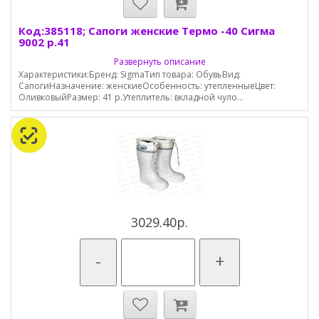
Код:385118; Сапоги женские Термо -40 Сигма
9002 р.41
Развернуть описание
Характеристики:Бренд: SigmaТип товара: ОбувьВид:
СапогиНазначение: женскиеОсобенность: утепленныеЦвет:
ОливковыйРазмер: 41 р.Утеплитель: вкладной чуло...
3029.40р.
-
+