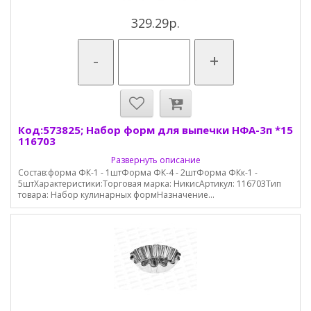
329.29р.
-
+
Код:573825; Набор форм для выпечки НФА-3п *15
116703
Развернуть описание
Состав:форма ФК-1 - 1штФорма ФК-4 - 2штФорма ФКк-1 -
5штХарактеристики:Торговая марка: НикисАртикул: 116703Тип
товара: Набор кулинарных формНазначение...