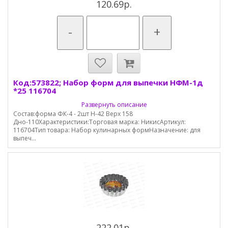
120.69р.
-
+
Код:573822; Набор форм для выпечки НФМ-1д
*25 116704
Развернуть описание
Состав:форма ФК-4 - 2шт Н-42 Верх 158
Дно-110Характеристики:Торговая марка: НикисАртикул:
116704Тип товара: Набор кулинарных формНазначение: для
выпеч...
222.01р.