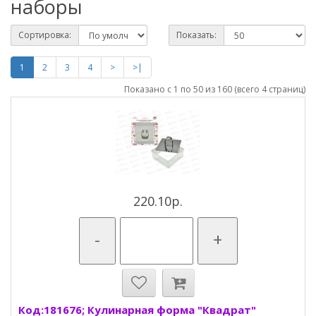
наборы
Сортировка:
Показать:
1
2
3
4
>
>|
Показано с 1 по 50 из 160 (всего 4 страниц)
220.10р.
-
+
Код:181676; Кулинарная форма "Квадрат"