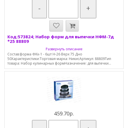
-
+
Код:573824; Набор форм для выпечки НФМ-7д
*25 88809
Развернуть описание
Состав:форма ФКк-1 - 6шт Н-26 Верх 75 Дно
50Характеристики:Торговая марка: НикисАртикул: 88809Тип
товара: Набор кулинарных формНазначение: для выпечки...
459.70р.