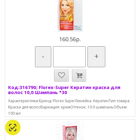
160.56р.
-
+
Код:316790; Florex-Super Кератин краска для
волос 10,0 Шампань *30
Характеристики:Бренд: Florex SuperЛинейка: КератинТип товара:
Краска для волосВариация: кремОттенок: 10.0 шампаньОбъем:
100 мл