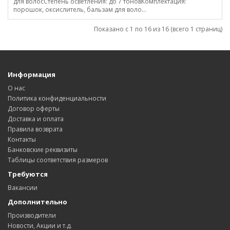
для волосСтепень осветления: до 7 тоновКомплектация:
порошок, оксислитель, бальзам для воло...
Показано с 1 по 16 из 16 (всего 1 страниц)
Информация
О нас
Политика конфиденциальности
Договор оферты
Доставка и оплата
Правила возврата
Контакты
Банковские реквизиты
Таблицы соответствия размеров
Требуются
Вакансии
Дополнительно
Производители
Новости, Акции и т.д.