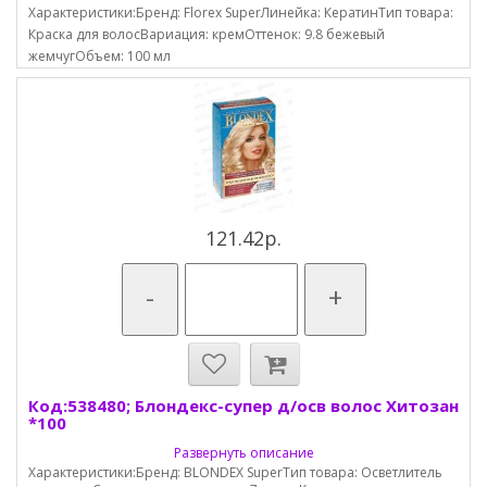
Характеристики:Бренд: Florex SuperЛинейка: КератинТип товара:
Краска для волосВариация: кремОттенок: 9.8 бежевый
жемчугОбъем: 100 мл
121.42р.
-
+
Код:538480; Блондекс-супер д/осв волос Хитозан
*100
Развернуть описание
Характеристики:Бренд: BLONDEX SuperТип товара: Осветлитель