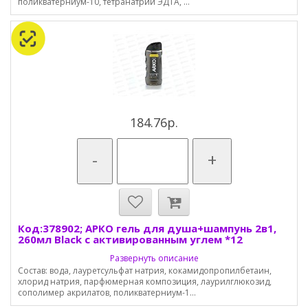
поликватерниум-10, тетранатрий ЭДТА, ...
184.76р.
-
+
Код:378902; АРКО гель для душа+шампунь 2в1,
260мл Black с активированным углем *12
Развернуть описание
Состав: вода, лауретсульфат натрия, кокамидопропилбетаин,
хлорид натрия, парфюмерная композиция, лаурилглюкозид,
сополимер акрилатов, поликватерниум-1...