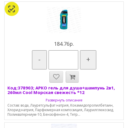
184.76р.
-
+
Код:378903; АРКО гель для душа+шампунь 2в1,
260мл Cool Морская свежесть *12
Развернуть описание
Состав: вода, Лауретсульфат натрия, Кокамидопропилбетаин,
Хлорид натрия, Парфюмерная композиция, Лаурилглюкозид,
Поликватерниум-10, Бензофенон-4, Тетр...