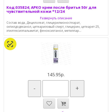
Код:035824; АРКО крем после бритья 50г для
чувствительной кожи *12/24
Развернуть описание
Состав: вода, Децилолеат, глицерилмоностеарат,
октилдодеканол, цетеариловый спирт, глицерин, цетеарет-25,
этилгексилпальмитат, феноксиэтанол, метилпар...
145.95р.
-
+