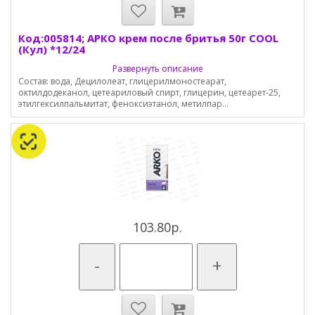
Код:005814; АРКО крем после бритья 50г COOL
(Кул) *12/24
Развернуть описание
Состав: вода, Децилолеат, глицерилмоностеарат,
октилдодеканол, цетеариловый спирт, глицерин, цетеарет-25,
этилгексилпальмитат, феноксиэтанол, метилпар...
103.80р.
-
+