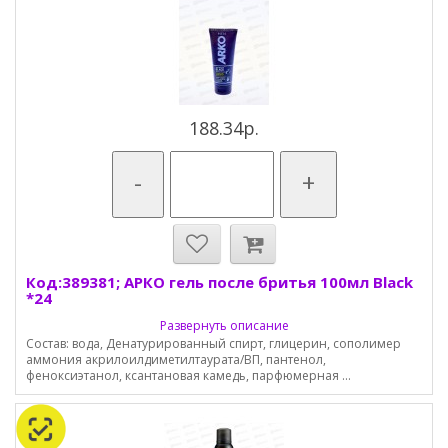
188.34р.
-
+
Код:389381; АРКО гель после бритья 100мл Black
*24
Развернуть описание
Состав: вода, Денатурированный спирт, глицерин, сополимер
аммония акрилоилдиметилтаурата/ВП, пантенол,
феноксиэтанол, ксантановая камедь, парфюмерная ...