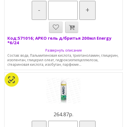
-
+
Код:571016; АРКО гель д/бритья 200мл Energy
*6/24
Развернуть описание
Состав: вода, Пальмитиновая кислота, триэтаноламин, глицерин,
изопентан, глицерил олеат, гидроксиэтилцеллюлоза,
стеариновая кислота, изобутан, парфюме...
264.87р.