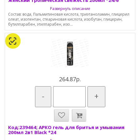
женский тропическая свежесть 200мл *24/6
Развернуть описание
Состав: вода, Пальмитиновая кислота, триэтаноламин, глицерил
олеат, изопентан, стеариновая кислота, изобутан, глицерин,
бутилпарабен, этилпарабен, изо...
264.87р.
-
+
Код:239464; АРКО гель для бритья и умывания
200мл 2в1 Black *24