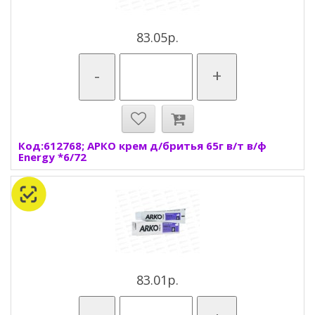
83.05р.
-
+
Код:612768; АРКО крем д/бритья 65г в/т в/ф
Energy *6/72
83.01р.