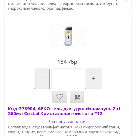
изопентан, глицерил олеат, стеариновая кислота, изобутан,
гидроксиэтилцеллюлоза, парфюме...
184.76р.
-
+
Код:378904; АРКО гель для душа+шампунь 2в1
260мл Cristal Кристальная чистота *12
Развернуть описание
Состав: вода, лауретсульфат натрия, кокамидопропилбетаин,
хлорид натрия, парфюмерная композиция, лаурилглюкозид,