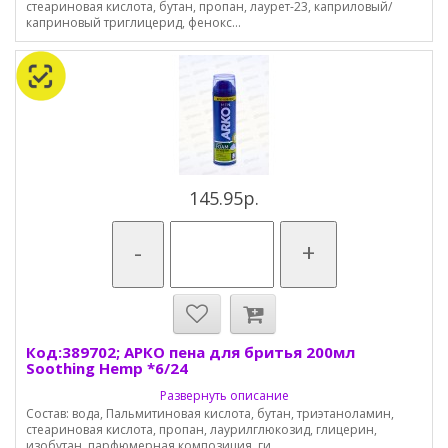
стеариновая кислота, бутан, пропан, лаурет-23, каприловый/
каприновый триглицерид, фенокс...
145.95р.
-
+
Код:389702; АРКО пена для бритья 200мл
Soothing Hemp *6/24
Развернуть описание
Состав: вода, Пальмитиновая кислота, бутан, триэтаноламин,
стеариновая кислота, пропан, лаурилглюкозид, глицерин,
изобутан, парфюмерная композиция, ги...