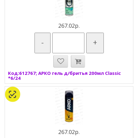
267.02р.
-
+
Код:612767; АРКО гель д/бритья 200мл Classic
*6/24
267.02р.