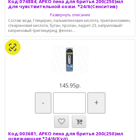
Код:074884; АРКО пена для бритья 200(250)мл
для чувствительной кожи. *24/6(Сенситив)
Развернуть описание
Состав: вода, Глицерин, пальмитиновая кислота, триэтаноламин,
стеариновая кислота, бутан, пропан, лаурет-23, каприловый/
каприновый триглицерид, фенокс...
145.95р.
-
+
Код:003681; АРКО пена для бритья 200(250)мл
освежающая *24/6(Кул)