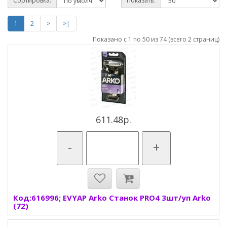
Сортировка:
Показать:
1
2
>
>|
Показано с 1 по 50 из 74 (всего 2 страниц)
611.48р.
-
+
Код:616996; EVYAP Arko Станок PRO4 3шт/уп Arko
(72)