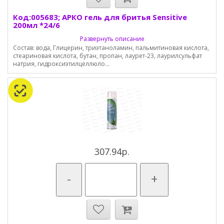
Код:005683; АРКО гель для бритья Sensitive
200мл *24/6
Развернуть описание
Состав: вода, Глицерин, триэтаноламин, пальмитиновая кислота,
стеариновая кислота, бутан, пропан, лаурет-23, лаурилсульфат
натрия, гидроксиэтилцеллюло...
307.94р.
-
+