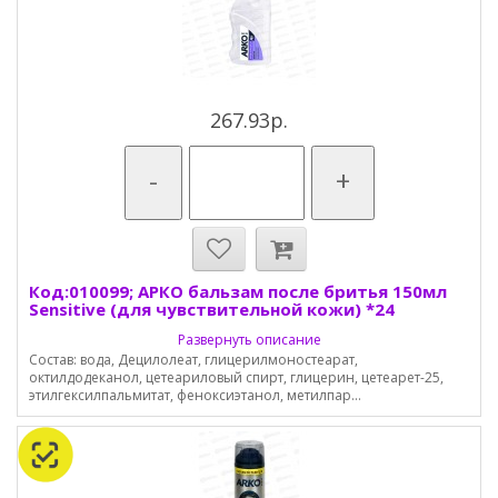
267.93р.
-
+
Код:010099; АРКО бальзам после бритья 150мл
Sensitive (для чувствительной кожи) *24
Развернуть описание
Состав: вода, Децилолеат, глицерилмоностеарат,
октилдодеканол, цетеариловый спирт, глицерин, цетеарет-25,
этилгексилпальмитат, феноксиэтанол, метилпар...