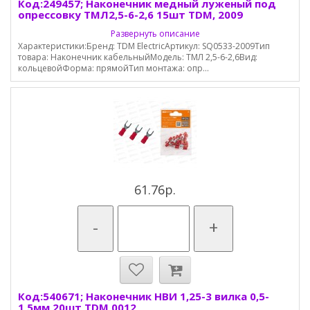
Код:249457; Наконечник медный луженый под
опрессовку ТМЛ2,5-6-2,6 15шт TDM, 2009
Развернуть описание
Характеристики:Бренд: TDM ElectricАртикул: SQ0533-2009Тип
товара: Наконечник кабельныйМодель: ТМЛ 2,5-6-2,6Вид:
кольцевойФорма: прямойТип монтажа: опр...
61.76р.
-
+
Код:540671; Наконечник НВИ 1,25-3 вилка 0,5-
1,5мм 20шт TDM 0012