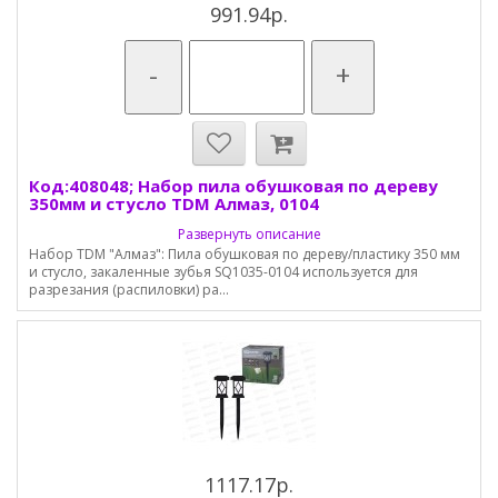
991.94р.
-
+
Код:408048; Набор пила обушковая по дереву
350мм и стусло TDM Алмаз, 0104
Развернуть описание
Набор TDM "Алмаз": Пила обушковая по дереву/пластику 350 мм
и стусло, закаленные зубья SQ1035-0104 используется для
разрезания (распиловки) ра...
1117.17р.