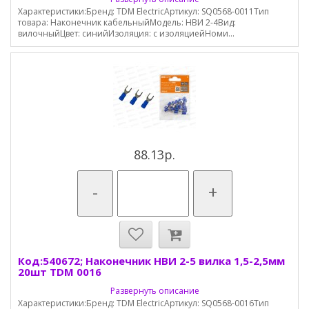
Характеристики:Бренд: TDM ElectricАртикул: SQ0568-0011Тип
товара: Наконечник кабельныйМодель: НВИ 2-4Вид:
вилочныйЦвет: синийИзоляция: с изоляциейНоми...
88.13р.
-
+
Код:540672; Наконечник НВИ 2-5 вилка 1,5-2,5мм
20шт TDM 0016
Развернуть описание
Характеристики:Бренд: TDM ElectricАртикул: SQ0568-0016Тип