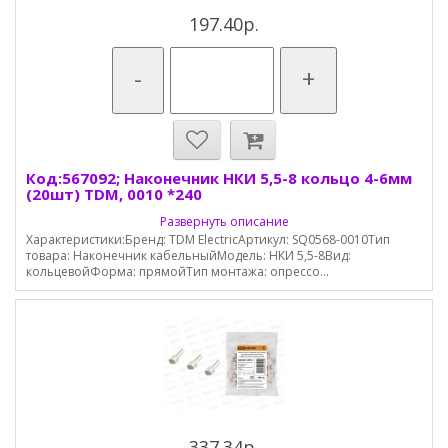
197.40р.
-
+
Код:567092; Наконечник НКИ 5,5-8 кольцо 4-6мм
(20шт) TDM, 0010 *240
Развернуть описание
Характеристики:Бренд: TDM ElectricАртикул: SQ0568-0010Тип
товара: Наконечник кабельныйМодель: НКИ 5,5-8Вид:
кольцевойФорма: прямойТип монтажа: опрессо...
337.34р.