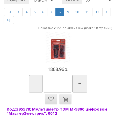
Сортировка:
Показать:
|<
<
4
5
6
7
8
9
10
11
12
>
>|
Показано с 351 по 400 из 887 (всего 18 страниц)
1868.96р.
-
+
Код:395578; Мультиметр TDM M-9300 цифровой
"МастерЭлектрик", 0012