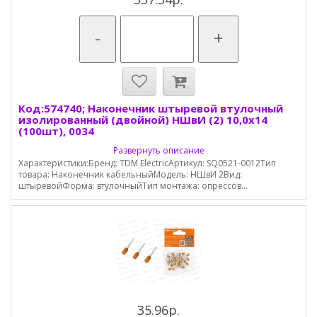
-
+
Код:574740; Наконечник штыревой втулочный
изолированный (двойной) НШвИ (2) 10,0х14
(100шт), 0034
Развернуть описание
Характеристики:Бренд: TDM ElectricАртикул: SQ0521-0012Тип
товара: Наконечник кабельныйМодель: НШвИ 2Вид:
штыревойФорма: втулочныйТип монтажа: опрессов...
35.96р.