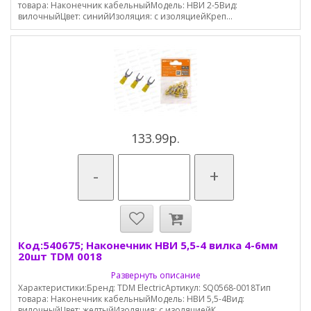
товара: Наконечник кабельныйМодель: НВИ 2-5Вид:
вилочныйЦвет: синийИзоляция: с изоляциейКреп...
133.99р.
-
+
Код:540675; Наконечник НВИ 5,5-4 вилка 4-6мм
20шт TDM 0018
Развернуть описание
Характеристики:Бренд: TDM ElectricАртикул: SQ0568-0018Тип
товара: Наконечник кабельныйМодель: НВИ 5,5-4Вид:
вилочныйЦвет: желтыйИзоляция: с изоляциейК...