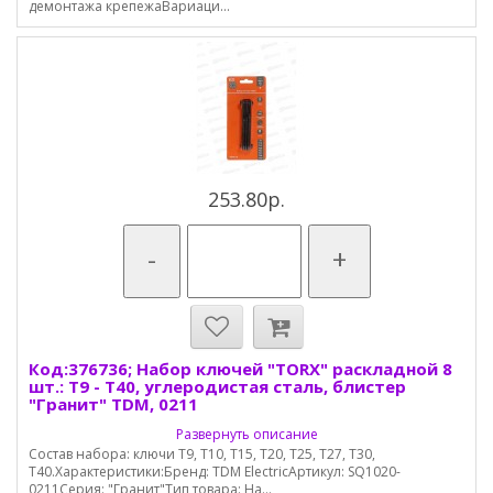
демонтажа крепежаВариаци...
253.80р.
-
+
Код:376736; Набор ключей "TORX" раскладной 8
шт.: T9 - T40, углеродистая сталь, блистер
"Гранит" TDМ, 0211
Развернуть описание
Состав набора: ключи T9, T10, T15, T20, T25, T27, T30,
T40.Характеристики:Бренд: TDM ElectricАртикул: SQ1020-
0211Серия: "Гранит"Тип товара: На...