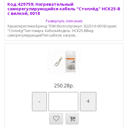
Код:429759; Нагревательный
саморегулирующийся кабель "Стоплёд" НСК25-В
с вилкой, 0018
Развернуть описание
Характеристики:Бренд: TDM ElectricАртикул: SQ2510-0018Серия:
"Стоплёд"Тип товара: КабельМодель: НСК25-ВВид:
саморегулирующийТип кабеля: нагрев...
250.28р.
-
+