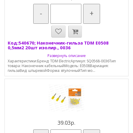
-
+
Код:540670; Наконечник-гильза TDM E0508
0,5мм2 20шт изолир., 0036
Развернуть описание
Характеристики:Бренд: TDM ElectricАртикул: SQ0568-0036Тип
товара: Наконечник кабельныйМодель: E0508Вариация:
гильзаВид: штыревойФорма: втулочныйТип мо...
39.03р.