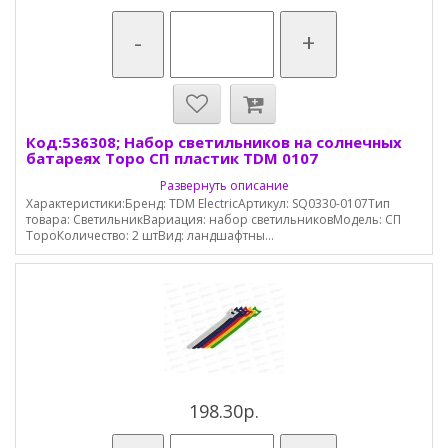
-
+
Код:536308; Набор светильников на солнечных
батареях Торо СП пластик TDM 0107
Развернуть описание
Характеристики:Бренд: TDM ElectricАртикул: SQ0330-0107Тип
товара: СветильникВариация: набор светильниковМодель: СП
ТороКоличество: 2 штВид: ландшафтны...
198.30р.