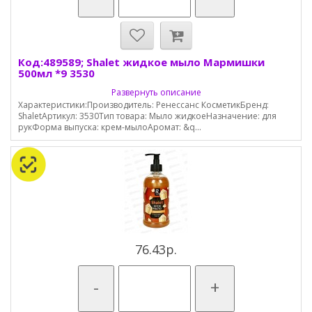
Код:489589; Shalet жидкое мыло Мармишки
500мл *9 3530
Развернуть описание
Характеристики:Производитель: Ренессанс КосметикБренд:
ShaletАртикул: 3530Тип товара: Мыло жидкоеНазначение: для
рукФорма выпуска: крем-мылоАромат: &q...
76.43р.
-
+