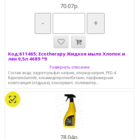
70.07р.
-
+
Код:611465; Ecotherapy Жидкое мыло Хлопок и
лен 0,5л 4689 *9
Развернуть описание
Состав: вода, лауретсульфат натрия, хлорид натрия, PEG-4
Rapeseedamide, кокамидопропилбетаин, парфюмерная
композиция (отдушка), консервант, поликватер...
78.04р.