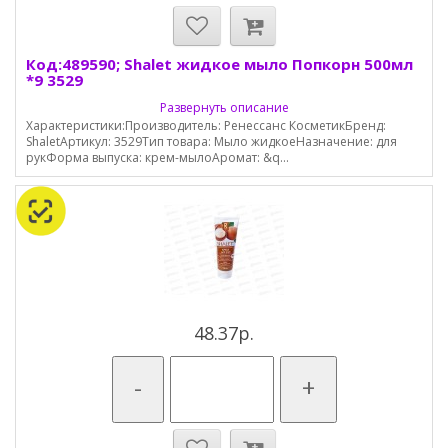
Код:489590; Shalet жидкое мыло Попкорн 500мл
*9 3529
Развернуть описание
Характеристики:Производитель: Ренессанс КосметикБренд:
ShaletАртикул: 3529Тип товара: Мыло жидкоеНазначение: для
рукФорма выпуска: крем-мылоАромат: &q...
48.37р.
-
+