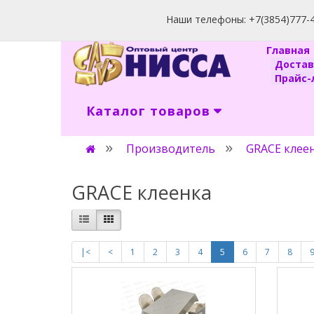
Наши телефоны: +7(3854)777-40
Главна
Доста
Прайс-л
Каталог товаров
Производитель
GRACE клее
GRACE клеенка
|<
<
1
2
3
4
5
6
7
8