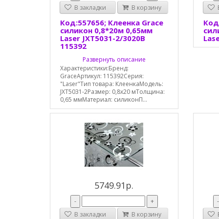
В закладки
В корзину
В
Код:557656; Клеенка Grace
Код
силикон 0,8*20м 0,65мм
сил
Laser JXT5031-2/3020B
Las
115392
Развернуть описание
Характеристики:Бренд:
GraceАртикул: 115392Серия:
"Laser"Тип товара: КлеенкаМодель:
JXT5031-2Размер: 0,8х20 мТолщина:
0,65 ммМатериал: силиконП...
5749.91р.
-
+
В закладки
В корзину
В