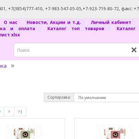
1, +7(3854)777-410, +7-983-547-05-05,+7-923-719-80-72, факс: +
я
О нас
Новости, Акции и т.д.
Личный кабинет
вка и оплата
Каталог топ товаров
Катало
ист xlsx
×
нка
Сортировка:
9
>
>|