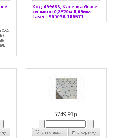
ace
Код:499683; Клеенка Grace
м
силикон 0,8*20м 0,65мм
Laser LS6003A 106571
 0,65
ы),
ые
ая,
5749.91р.
+
-
+
ину
В закладки
В корзину