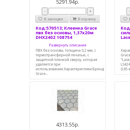
5291.94р.
-
+
В закладки
В корзину
В
Код:570513; Клеенка Grace
Код
пвх без основы, 1,37х20м
сил
DHX2402 108754
Las
Развернуть описание
ПВХ без основы, толщина 0,2 мм, c
Хара
термотрансферной печатью, с
Grac
защитной пленкой сверху, которая
"Lase
удаляется при
LS42
использовании.Характеристики:Бренд:
0,65 
Grace...
4313.55р.