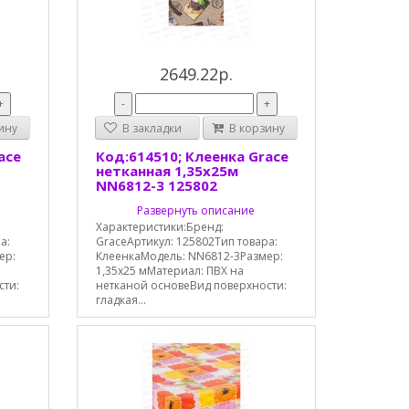
2649.22р.
+
-
+
ину
В закладки
В корзину
ace
Код:614510; Клеенка Grace
нетканная 1,35х25м
NN6812-3 125802
Развернуть описание
Характеристики:Бренд:
а:
GraceАртикул: 125802Тип товара:
ер:
КлеенкаМодель: NN6812-3Размер:
1,35х25 мМатериал: ПВХ на
сти:
нетканой основеВид поверхности:
гладкая...