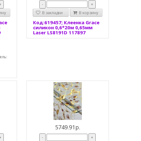
+
-
+
ину
В закладки
В корзину
ace
Код:619457; Клеенка Grace
м
силикон 0,6*20м 0,65мм
9
Laser LS8191D 117897
ель:
5749.91р.
+
-
+