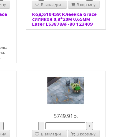
ину
В закладки
В корзину
ace
Код:619459; Клеенка Grace
м
силикон 0,8*20м 0,65мм
Laser LS3878AF-80 123409
ель:
на:
.
5749.91р.
+
-
+
ину
В закладки
В корзину