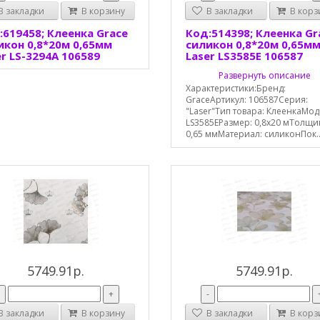
 закладки
В корзину
В закладки
В корз
:619458; Клеенка Grace
Код:514398; Клеенка Gr
икон 0,8*20м 0,65мм
силикон 0,8*20м 0,65м
er LS-3294А 106589
Laser LS3585Е 106587
Развернуть описание
Характеристики:Бренд:
GraceАртикул: 106587Серия:
"Laser"Тип товара: КлеенкаМод
LS3585ЕРазмер: 0,8х20 мТолщи
0,65 ммМатериал: силиконПок..
5749.91р.
5749.91р.
-
+
-
 закладки
В корзину
В закладки
В корз