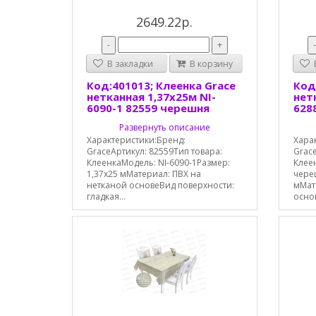
2649.22р.
-
+
В закладки
В корзину
В
Код:401013; Клеенка Grace
Код
нетканная 1,37х25м NI-
нет
6090-1 82559 черешня
628
Развернуть описание
Характеристики:Бренд:
Хара
GraceАртикул: 82559Тип товара:
Grace
КлеенкаМодель: NI-6090-1Размер:
Клее
1,37х25 мМатериал: ПВХ на
чере
нетканой основеВид поверхности:
мМат
гладкая...
основ