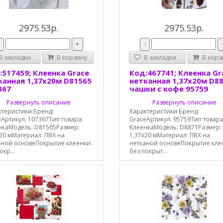
2975.53р.
2975.53р.
-
+
-
 закладки
В корзину
В закладки
В корз
:517459; Клеенка Grace
Код:467741; Клеенка Gr
канная 1,37х20м D81565
нетканная 1,37х20м D8
367
чашки с кофе 95759
Развернуть описание
Развернуть описание
ктеристики:Бренд:
Характеристики:Бренд:
Артикул: 107367Тип товара:
GraceАртикул: 95759Тип товара
нкаМодель: D81565Размер:
КлеенкаМодель: D8871Размер:
20 мМатериал: ПВХ на
1,37х20 мМатериал: ПВХ на
аной основеПокрытие клеенки:
нетканой основеПокрытие кле
окр...
без покрыт...