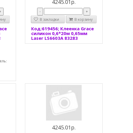
4245.01р.
+
-
+
ину
В закладки
В корзину
ace
Код:619456; Клеенка Grace
м
силикон 0,6*20м 0,65мм
8
Laser LS6603A 83283
ель:
4245.01р.