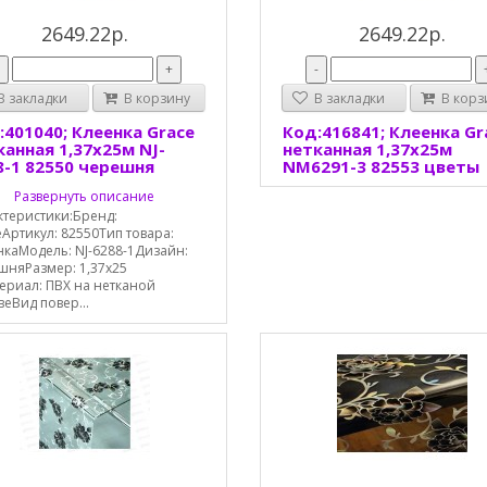
2649.22р.
2649.22р.
-
+
-
 закладки
В корзину
В закладки
В корз
:401040; Клеенка Grace
Код:416841; Клеенка Gr
канная 1,37х25м NJ-
нетканная 1,37х25м
8-1 82550 черешня
NM6291-3 82553 цветы
Развернуть описание
ктеристики:Бренд:
Артикул: 82550Тип товара:
нкаМодель: NJ-6288-1Дизайн:
шняРазмер: 1,37х25
ериал: ПВХ на нетканой
еВид повер...