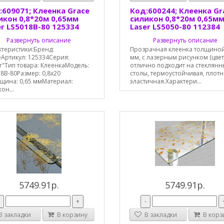
:609071; Клеенка Grace
Код:600244; Клеенка Gr
икон 0,8*20м 0,65мм
силикон 0,8*20м 0,65м
er LS5018B-80 125334
Laser LS5050-80 112384
Развернуть описание
Развернуть описание
ктеристики:Бренд:
Прозрачная клеенка толщиной
eАртикул: 125334Серия:
мм, с лазерным рисунком (цвет
r"Тип товара: КлеенкаМодель:
отлично подходит на стеклянн
8B-80Размер: 0,8х20
столы, термоустойчивая, плотн
щина: 0,65 ммМатериал:
эластичная.Характери...
он...
5749.91р.
5749.91р.
-
+
-
 закладки
В корзину
В закладки
В корз