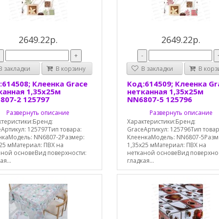
2649.22р.
2649.22р.
-
+
-
 закладки
В корзину
В закладки
В корз
:614508; Клеенка Grace
Код:614509; Клеенка Gr
канная 1,35х25м
нетканная 1,35х25м
807-2 125797
NN6807-5 125796
Развернуть описание
Развернуть описание
ктеристики:Бренд:
Характеристики:Бренд:
Артикул: 125797Тип товара:
GraceАртикул: 125796Тип товар
нкаМодель: NN6807-2Размер:
КлеенкаМодель: NN6807-5Разм
25 мМатериал: ПВХ на
1,35х25 мМатериал: ПВХ на
аной основеВид поверхности:
нетканой основеВид поверхно
ая...
гладкая...