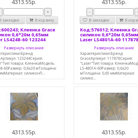
4313.55р.
4313.55р.
-
+
-
 закладки
В корзину
В закладки
В корз
:600243; Клеенка Grace
Код:576012; Клеенка Gr
икон 0,6*20м 0,65мм
силикон 0,6*20м 0,65м
er LS4248-60 123244
Laser LS4801A-60 11787
Развернуть описание
Развернуть описание
ктеристики:Бренд:
Характеристики:Бренд:
eАртикул: 123244Серия:
GraceАртикул: 117878Серия:
r"Тип товара: КлеенкаМодель:
"Laser"Тип товара: КлеенкаМод
48-60Размер: 0,6х20 мТолщина:
LS-4801A-60Размер: 0,6х20
ммМатериал: силиконП...
мТолщина: 0,65 ммМатериал:
силико...
4313.55р.
4313.55р.