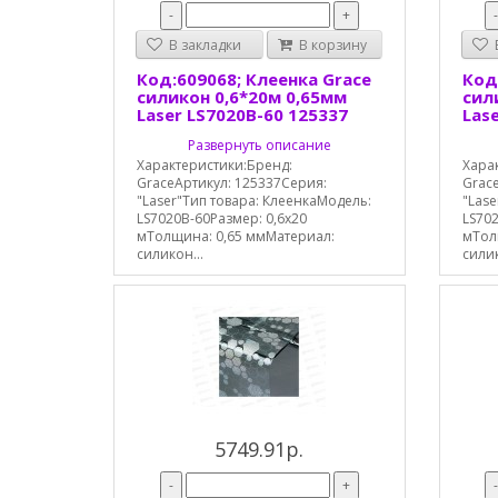
-
+
В закладки
В корзину
В
Код:609068; Клеенка Grace
Код
силикон 0,6*20м 0,65мм
сил
Laser LS7020B-60 125337
Las
Развернуть описание
Характеристики:Бренд:
Хара
GraceАртикул: 125337Серия:
Grac
"Laser"Тип товара: КлеенкаМодель:
"Lase
LS7020B-60Размер: 0,6х20
LS702
мТолщина: 0,65 ммМатериал:
мТол
силикон...
силик
5749.91р.
-
+