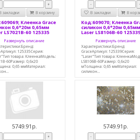
-
+
-
 закладки
В корзину
В закладки
В корз
:609069; Клеенка Grace
Код:609070; Клеенка Gr
икон 0,6*20м 0,65мм
силикон 0,6*20м 0,65м
er LS7021B-60 125335
Laser LS8106B-60 12533
Развернуть описание
Развернуть описание
ктеристики:Бренд:
Характеристики:Бренд:
eАртикул: 125335Серия:
GraceАртикул: 125339Серия:
r"Тип товара: КлеенкаМодель:
"Laser"Тип товара: КлеенкаМод
1B-60Размер: 0,6х20
LS8106B-60Размер: 0,6х20
щина: 0,65 ммМатериал:
мТолщина: 0,65 ммМатериал:
он...
силикон...
5749.91р.
5749.91р.
-
+
-