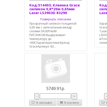
Код:514403; Клеенка Grace
Код
силикон 0,8*20м 0,65мм
сил
Laser LS3903D 83290
Las
Развернуть описание
Прозрачный силикон толщиной
Хара
0,65 мм с запечатаным между
Grac
слоями ЛАЗЕРНЫМ
"Lase
РИСУНКОМ.Выдерживает
LS501
температуру до
мТол
+80СХарактеристики:Бренд:
силик
GraceАртикул: 83...
5749.91р.
-
+
В закладки
В корзину
В