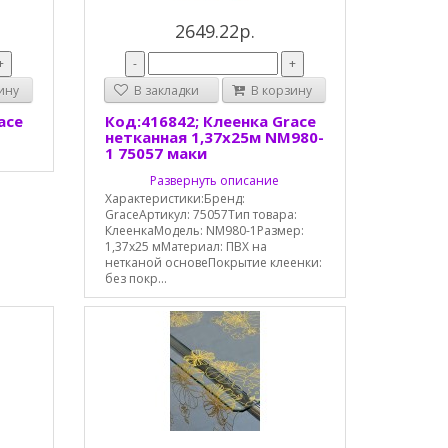
2649.22р.
+
-
+
ину
В закладки
В корзину
ace
Код:416842; Клеенка Grace
нетканная 1,37х25м NM980-
1 75057 маки
Развернуть описание
Характеристики:Бренд:
GraceАртикул: 75057Тип товара:
КлеенкаМодель: NM980-1Размер:
1,37х25 мМатериал: ПВХ на
нетканой основеПокрытие клеенки:
без покр...