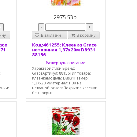
2975.53р.
+
-
+
ину
В закладки
В корзину
ace
Код:461255; Клеенка Grace
871
нетканная 1,37х20м D8931
88156
Развернуть описание
Характеристики:Бренд:
:
GraceАртикул: 88156Тип товара:
КлеенкаМодель: D8931Размер:
1,37х20 мМатериал: ПВХ на
енки:
нетканой основеПокрытие клеенки:
без покрыт...