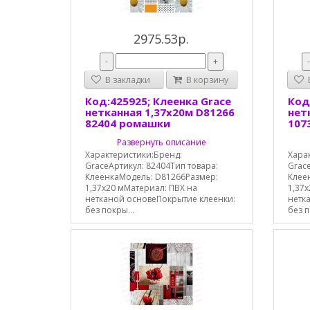
2975.53р.
-
+
В закладки
В корзину
В
Код:425925; Клеенка Grace
Код
нетканная 1,37х20м D81266
нет
82404 ромашки
107
Развернуть описание
Характеристики:Бренд:
Хара
GraceАртикул: 82404Тип товара:
Grace
КлеенкаМодель: D81266Размер:
Клее
1,37х20 мМатериал: ПВХ на
1,37х
нетканой основеПокрытие клеенки:
нетк
без покры...
без п