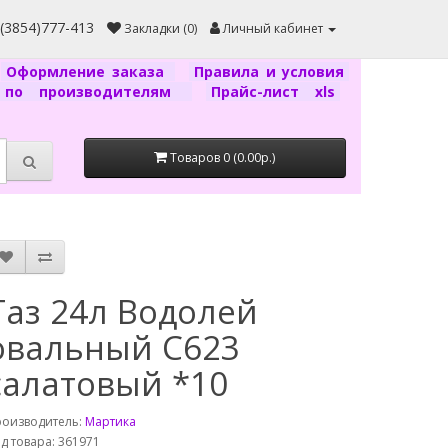
7(3854)777-413
Закладки (0)
Личный кабинет
Оформление заказа
Правила и условия
г по производителям
Прайс-лист xls
Товаров 0 (0.00р.)
Таз 24л Водолей
овальный С623
салатовый *10
роизводитель:
Мартика
д товара: 361971