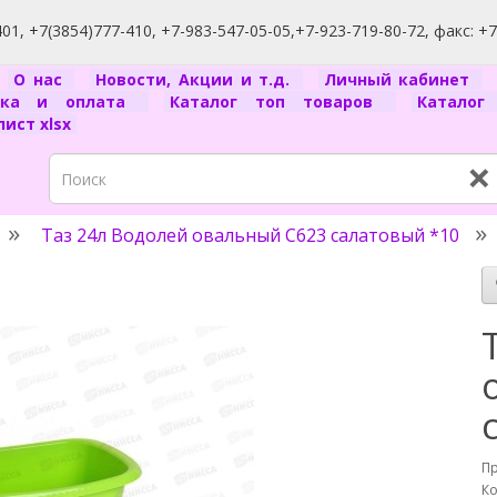
1, +7(3854)777-410, +7-983-547-05-05,+7-923-719-80-72, факс: +
я
О нас
Новости, Акции и т.д.
Личный кабинет
вка и оплата
Каталог топ товаров
Катало
ист xlsx
×
Таз 24л Водолей овальный С623 салатовый *10
П
Ко