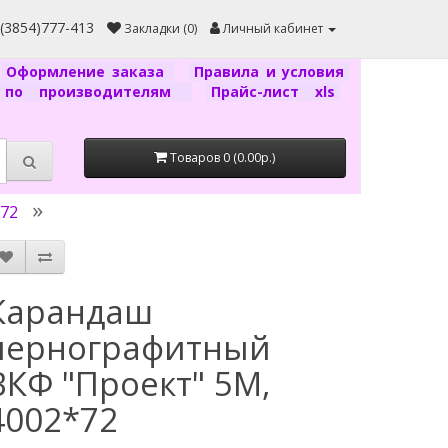
7(3854)777-413
Закладки (0)
Личный кабинет
Оформление заказа
Правила и условия
г по производителям
Прайс-лист xls
Товаров 0 (0.00р.)
72
Карандаш
чернографитный
ВКФ "Проект" 5M,
4002*72