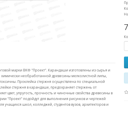
П
Ко
На
7
Ко
говой марки ВКФ "Проект". Карандаши изготовлены из сырья и
й химически необработанной древесины мелколистной липы,
 токсичны. Проклейка стержня осуществлена по специальной
клейки стержня в карандаше, предохраняет стержень от
ет цвет, упругость, прочность и чиночные свойства древесины в
рии "Проект" подойдут для выполнения рисунков и чертежей
я учащихся школ, колледжей, студентов вузов, архитекторов и