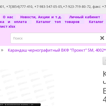
1, +7(3854)777-410, +7-983-547-05-05,+7-923-719-80-72, факс: +
я
О нас
Новости, Акции и т.д.
Личный кабинет
вка и оплата
Каталог топ товаров
Катало
ист xlsx
×
Карандаш чернографитный ВКФ "Проект" 5M, 4002*