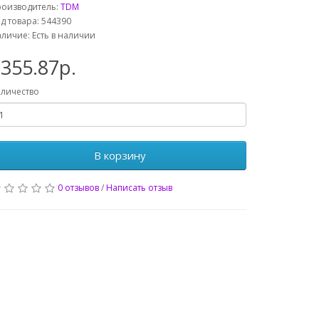
роизводитель:
TDM
д товара: 544390
личие: Есть в наличии
355.87р.
личество
В корзину
0 отзывов
/
Написать отзыв