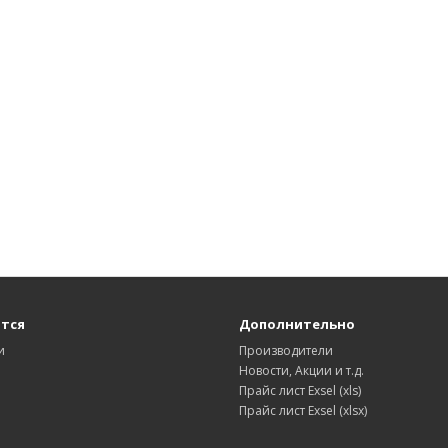
тся
Дополнительно
и
Производители
Новости, Акции и т.д.
Прайс лист Exsel (xls)
Прайс лист Exsel (xlsx)