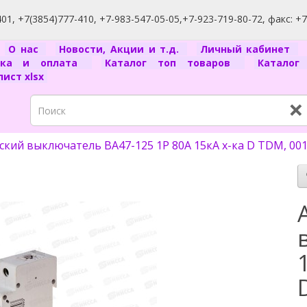
1, +7(3854)777-410, +7-983-547-05-05,+7-923-719-80-72, факс: +
я
О нас
Новости, Акции и т.д.
Личный кабинет
вка и оплата
Каталог топ товаров
Катало
ист xlsx
×
кий выключатель ВА47-125 1P 80А 15кА х-ка D TDM, 001