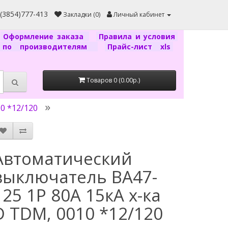
7(3854)777-413
Закладки (0)
Личный кабинет
Оформление заказа
Правила и условия
г по производителям
Прайс-лист xls
Товаров 0 (0.00р.)
0 *12/120
Автоматический
выключатель ВА47-
125 1P 80А 15кА х-ка
D TDM, 0010 *12/120