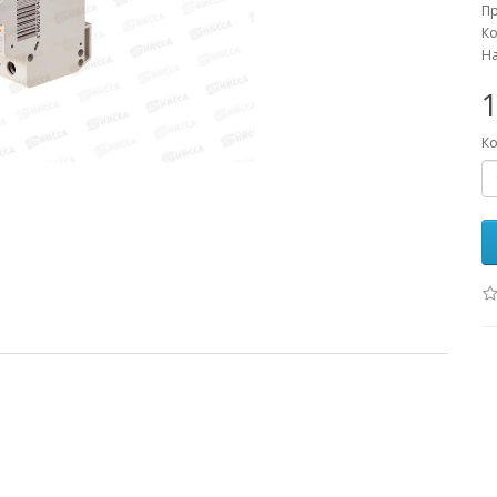
П
Ко
На
1
Ко