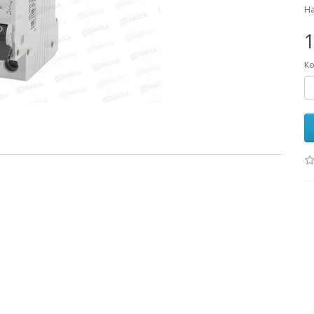
На
1
Ко