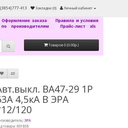
7(3854)777-413
Закладки (0)
Личный кабинет
Оформление заказа
Правила и условия
г по производителям
Прайс-лист xls
Товаров 0 (0.00р.)
Авт.выкл. ВА47-29 1P
63А 4,5кА B ЭРА
*12/120
роизводитель:
ЭРА
д товара: 601858