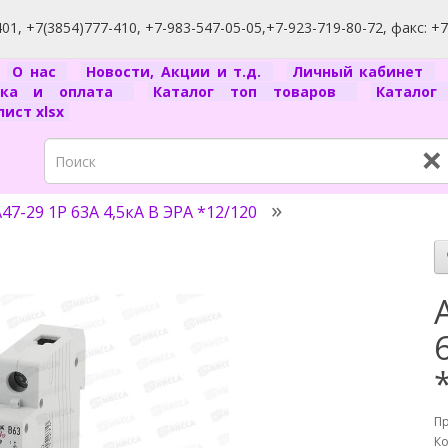
1, +7(3854)777-410, +7-983-547-05-05,+7-923-719-80-72, факс: +
я
О нас
Новости, Акции и т.д.
Личный кабинет
вка и оплата
Каталог топ товаров
Катало
ист xlsx
×
47-29 1P 63А 4,5кА B ЭРА *12/120
П
Ко