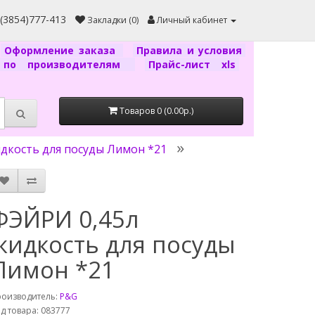
7(3854)777-413
Закладки (0)
Личный кабинет
Оформление заказа
Правила и условия
г по производителям
Прайс-лист xls
Товаров 0 (0.00р.)
дкость для посуды Лимон *21
ФЭЙРИ 0,45л
жидкость для посуды
Лимон *21
роизводитель:
P&G
д товара: 083777