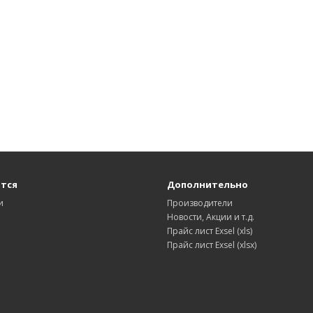
тся
Дополнительно
и
Производители
Новости, Акции и т.д.
Прайс лист Exsel (xls)
Прайс лист Exsel (xlsx)