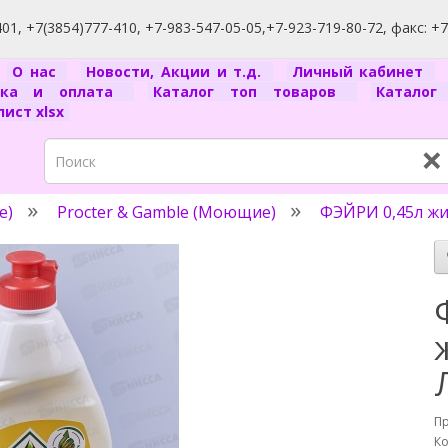
1, +7(3854)777-410, +7-983-547-05-05,+7-923-719-80-72, факс: +
я
О нас
Новости, Акции и т.д.
Личный кабинет
вка и оплата
Каталог топ товаров
Катало
ист xlsx
×
e)
Procter & Gamble (Моющие)
ФЭЙРИ 0,45л жи
П
Ко