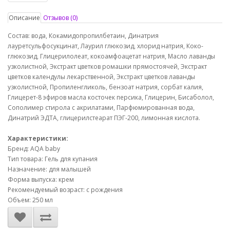
Описание
Отзывов (0)
Состав: вода, Кокамидопропилбетаин, Динатрия
лауретсульфосукцинат, Лаурил глюкозид, хлорид натрия, Коко-
глюкозид, Глицерилолеат, кокоамфоацетат натрия, Масло лаванды
узколистной, Экстракт цветков ромашки прямостоячей, Экстракт
цветков календулы лекарственной, Экстракт цветков лаванды
узколистной, Пропиленгликоль, бензоат натрия, сорбат калия,
Глицерет-8 эфиров масла косточек персика, Глицерин, Бисаболол,
Сополимер стирола с акрилатами, Парфюмированная вода,
Динатрий ЭДТА, глицерилстеарат ПЭГ-200, лимонная кислота.
Характеристики:
Бренд: AQA baby
Тип товара: Гель для купания
Назначение: для малышей
Форма выпуска: крем
Рекомендуемый возраст: с рождения
Объем: 250 мл