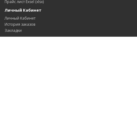
Прайс лист Exsel (xlsx)
Личный Кабинет
Личный Кабинет
История заказов
Закладки