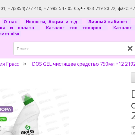
1, +7(3854)777-410, +7-983-547-05-05,+7-923-719-80-72, факс: +
я
О нас
Новости, Акции и т.д.
Личный кабинет
вка и оплата
Каталог топ товаров
Катало
ист xlsx
×
ия Грасс
DOS GEL чистящее средство 750мл *12 219
П
Ко