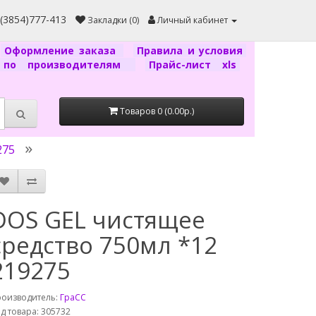
7(3854)777-413
Закладки (0)
Личный кабинет
Оформление заказа
Правила и условия
г по производителям
Прайс-лист xls
Товаров 0 (0.00р.)
275
DOS GEL чистящее
средство 750мл *12
219275
роизводитель:
ГраСС
д товара: 305732