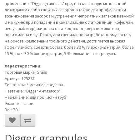
применение. "Digger grannules" предназначено для мгновенной
ликвидации особо сложных засоров, а так же для профилактики
возникновения засоров и устранения неприятных запахов в ванной
и на кухне: при попадании в канализацию остатков пищи (кофе, чай,
чешуя рыб и др), жировых остатков, волос, шерсти животных,
полиэтилена и т.д. Благодаря специально разработанному составу
на основе композиции тройного действия, достигается высокая
эффективность средств. Состав: более 30 % гидроксид натрия, более
15 %, но < 30 % хлорид натрия, 5 % алюминиевые гранулы.
Характеристики:
Торговая марка: Grass
Артикул: 125887
Тип товара: Чистящее средство
Название: "Digger Антизасор"
Назначение: для прочистки труб
Упаковка: саше
Вес: 70 г
Digger grannules