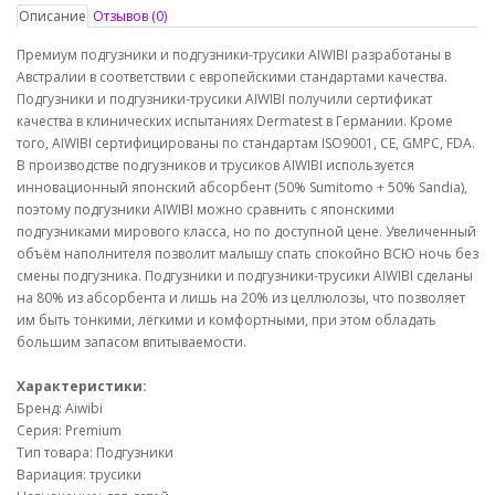
Описание
Отзывов (0)
Премиум подгузники и подгузники-трусики AIWIBI разработаны в
Австралии в соответствии с европейскими стандартами качества.
Подгузники и подгузники-трусики AIWIBI получили сертификат
качества в клинических испытаниях Dermatest в Германии. Кроме
того, AIWIBI сертифицированы по стандартам ISO9001, CE, GMPC, FDA.
В производстве подгузников и трусиков AIWIBI используется
инновационный японский абсорбент (50% Sumitomo + 50% Sandia),
поэтому подгузники AIWIBI можно сравнить с японскими
подгузниками мирового класса, но по доступной цене. Увеличенный
объём наполнителя позволит малышу спать спокойно ВСЮ ночь без
смены подгузника. Подгузники и подгузники-трусики AIWIBI сделаны
на 80% из абсорбента и лишь на 20% из целлюлозы, что позволяет
им быть тонкими, лёгкими и комфортными, при этом обладать
большим запасом впитываемости.
Характеристики:
Бренд: Aiwibi
Серия: Premium
Тип товара: Подгузники
Вариация: трусики