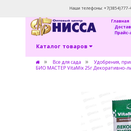
Наши телефоны: +7(3854)777-40
Главна
Доста
Прайс-л
Каталог товаров
Все для сада
Удобрения, при
БИО МАСТЕР VitaMix 25г Декоративно-л