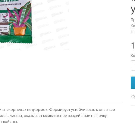
П
Ко
На
1
Ко
 и внекорневых подкормок. Формирует устойчивость к опасным
сть листвы, оказывает комплексное воздействие на почву,
 свойства.