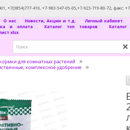
1, +7(3854)777-410, +7-983-547-05-05,+7-923-719-80-72, факс: +
я
О нас
Новости, Акции и т.д.
Личный кабинет
вка и оплата
Каталог топ товаров
Катало
ист xlsx
×
кормки для комнатных растений
иственные, комплексное удобрение