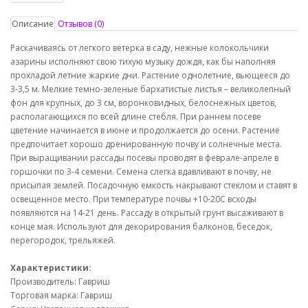
Описание
Отзывов (0)
Раскачиваясь от легкого ветерка в саду, нежные колокольчики
азарины исполняют свою тихую музыку дождя, как бы наполняя
прохладой летние жаркие дни. Растение однолетние, вьющееся до
3-3,5 м. Мелкие темно-зеленые бархатистые листья – великолепный
фон для крупных, до 3 см, воронковидных, белоснежных цветов,
располагающихся по всей длине стебля. При раннем посеве
цветение начинается в июне и продолжается до осени. Растение
предпочитает хорошо дренированную почву и солнечные места.
При выращивании рассады посевы проводят в феврале-апреле в
горшочки по 3-4 семени. Семена слегка вдавливают в почву, не
присыпая землей. Посадочную емкость накрывают стеклом и ставят в
освещенное место. При температуре почвы +10-20С всходы
появляются на 14-21 день. Рассаду в открытый грунт высаживают в
конце мая. Используют для декорирования балконов, беседок,
перегородок, трельяжей.
Характеристики:
Производитель: Гавриш
Торговая марка: Гавриш