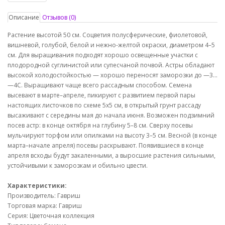
Описание
Отзывов (0)
Растение высотой 50 см. Соцветия полусферические, фиолетовой,
вишневой, голубой, белой и нежно-желтой окраски, диаметром 4–5
см. Для выращивания подходят хорошо освещенные участки с
плодородной суглинистой или супесчаной почвой. Астры обладают
высокой холодостойкостью — хорошо переносят заморозки до —3…
—4С. Выращивают чаще всего рассадным способом. Семена
высевают в марте–апреле, пикируют с развитием первой пары
настоящих листочков по схеме 5х5 см, в открытый грунт рассаду
высаживают с середины мая до начала июня. Возможен подзимний
посев астр: в конце октября на глубину 5–8 см. Сверху посевы
мульчируют торфом или опилками на высоту 3–5 см. Весной (в конце
марта–начале апреля) посевы раскрывают. Появившиеся в конце
апреля всходы будут закаленными, а выросшие растения сильными,
устойчивыми к заморозкам и обильно цвести.
Характеристики:
Производитель: Гавриш
Торговая марка: Гавриш
Серия: Цветочная коллекция