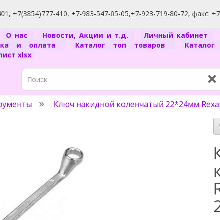
1, +7(3854)777-410, +7-983-547-05-05,+7-923-719-80-72, факс: +
я
О нас
Новости, Акции и т.д.
Личный кабинет
вка и оплата
Каталог топ товаров
Катало
ист xlsx
×
рументы
Ключ накидной коленчатый 22*24мм Rexant