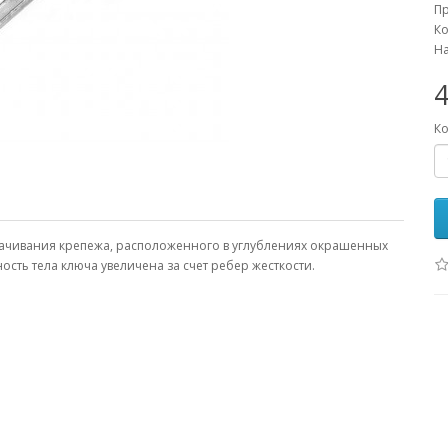
П
Ко
На
4
Ко
рачивания крепежа, расположенного в углублениях окрашенных
ость тела ключа увеличена за счет ребер жесткости.