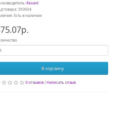
роизводитель:
Rexant
д товара: 350034
личие: Есть в наличии
75.07р.
личество
В корзину
0 отзывов
/
Написать отзыв