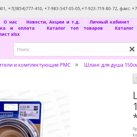
1, +7(3854)777-410, +7-983-547-05-05,+7-923-719-80-72, факс: +
я
О нас
Новости, Акции и т.д.
Личный кабинет
вка и оплата
Каталог топ товаров
Катало
ист xlsx
×
ители и комплектующие РМС
Шланг для душа 150см
П
Ко