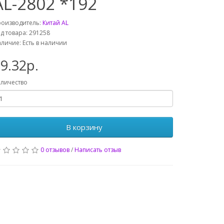
AL-2802 *192
роизводитель:
Китай AL
д товара: 291258
личие: Есть в наличии
9.32р.
личество
В корзину
0 отзывов
/
Написать отзыв