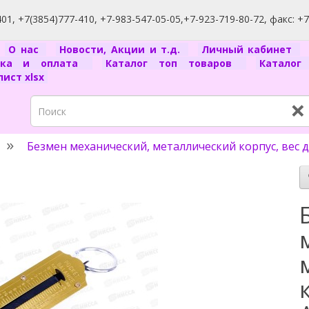
1, +7(3854)777-410, +7-983-547-05-05,+7-923-719-80-72, факс: +
я
О нас
Новости, Акции и т.д.
Личный кабинет
вка и оплата
Каталог топ товаров
Катало
ист xlsx
×
Безмен механический, металлический корпус, вес до