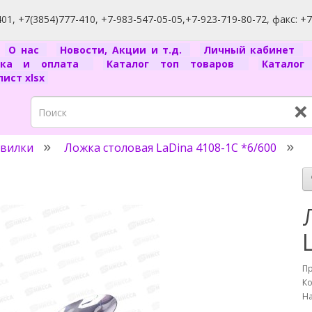
1, +7(3854)777-410, +7-983-547-05-05,+7-923-719-80-72, факс: +
я
О нас
Новости, Акции и т.д.
Личный кабинет
вка и оплата
Каталог топ товаров
Катало
ист xlsx
×
 вилки
Ложка столовая LaDina 4108-1С *6/600
П
Ко
На