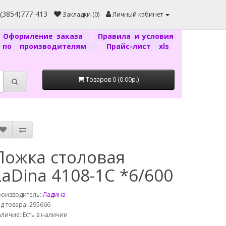
7(3854)777-413
Закладки (0)
Личный кабинет
Оформление заказа
Правила и условия
г по производителям
Прайс-лист xls
Товаров 0 (0.00р.)
Ложка столовая
LaDina 4108-1С *6/600
роизводитель:
Ладина
д товара: 295666
личие: Есть в наличии