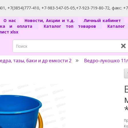
1, +7(3854)777-410, +7-983-547-05-05,+7-923-719-80-72, факс: +
я
О нас
Новости, Акции и т.д.
Личный кабинет
вка и оплата
Каталог топ товаров
Катало
ист xlsx
×
едра, тазы, баки и др емкости 2
Ведро-лукошко 11л
П
Ко