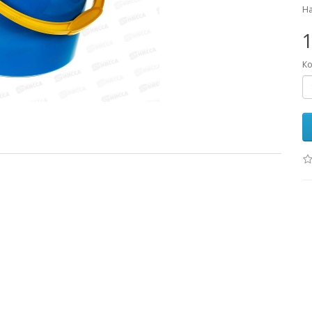
На
1
Ко