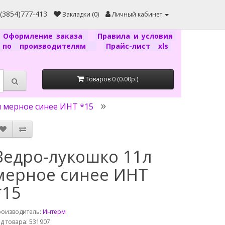
7(3854)777-413
Закладки (0)
Личный кабинет
Оформление заказа
Правила и условия
г по производителям
Прайс-лист xls
Товаров 0 (0.00р.)
 мерное синее ИНТ *15
Ведро-лукошко 11л
мерное синее ИНТ
*15
роизводитель:
Интерм
д товара: 531907