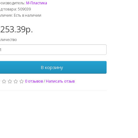
роизводитель:
М-Пластика
д товара: 509039
личие: Есть в наличии
253.39р.
личество
В корзину
0 отзывов
/
Написать отзыв