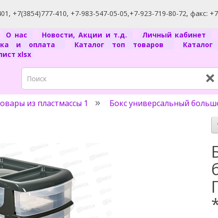
1, +7(3854)777-410, +7-983-547-05-05,+7-923-719-80-72, факс: +
я
О нас
Новости, Акции и т.д.
Личный кабинет
вка и оплата
Каталог топ товаров
Катало
ист xlsx
×
овары из пластмассы 1
Бокс универсальный большо