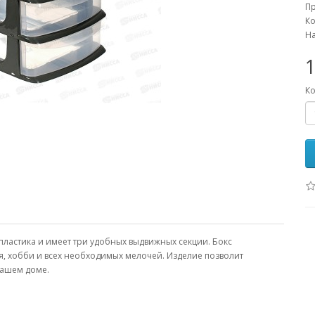
П
Ко
На
1
Ко
ластика и имеет три удобных выдвижных секции. Бокс
, хобби и всех необходимых мелочей. Изделие позволит
вашем доме.